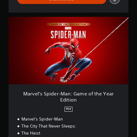
a
t
l
e
i
r
f
M
e
i
a
d
c
r
a
v
c
e
i
l
o
'
n
s
e
S
s
p
i
d
e
r
Marvel's Spider-Man: Game of the Year
-
Edition
M
a
PS4
n
:
Marvel's Spider-Man
G
The City That Never Sleeps:
a
The Heist
m