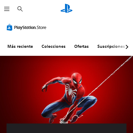
B
u
s
c
a
r
Más reciente
Colecciones
Ofertas
Suscripciones