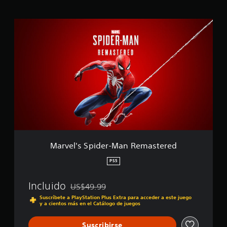
t
r
e
M
l
a
l
r
a
v
s
e
e
l
n
'
u
s
n
S
t
p
o
i
t
d
a
e
l
r
Marvel's Spider-Man Remastered
d
-
e
M
PS5
2
a
9
n
1
Incluido
US$49.99
R
Rebajado del precio original de US$49.99
m
e
Suscríbete a PlayStation Plus Extra para acceder a este juego
i
y a cientos más en el Catálogo de juegos
m
l
a
c
s
Suscribirse