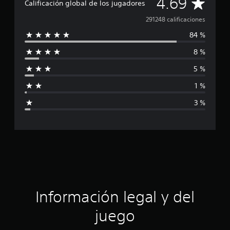
C
4.69
Calificación global de los jugadores
a
291248 calificaciones
84 %
l
8 %
i
5 %
f
1 %
i
3 %
c
a
c
i
ó
Información legal y del
n
juego