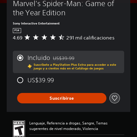
Marvel's Spider-Man: Game of 
the Year Edition
Sony Interactive Entertainment
PS4
4.69
291 mil calificaciones
C
a
l
i
Incluido
US$39.99
f
Rebajado del precio original de US$39.99
Suscríbete a PlayStation Plus Extra para acceder a este
i
juego y a cientos más en el Catálogo de juegos
c
a
US$39.99
c
i
ó
Suscribirse
n
p
r
o
m
Lenguaje, Referencia a drogas, Sangre, Temas
e
sugerentes de nivel moderado, Violencia
d
i