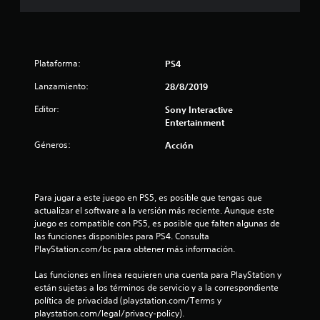
e
s
Plataforma:
PS4
t
Lanzamiento:
28/8/2019
r
Editor:
Sony Interactive
Entertainment
e
Géneros:
Acción
l
l
Para jugar a este juego en PS5, es posible que tengas que 
a
actualizar el software a la versión más reciente. Aunque este 
juego es compatible con PS5, es posible que falten algunas de 
s
las funciones disponibles para PS4. Consulta 
PlayStation.com/bc para obtener más información.
d
Las funciones en línea requieren una cuenta para PlayStation y 
e
están sujetas a los términos de servicio y a la correspondiente 
política de privacidad (playstation.com/Terms y 
c
playstation.com/legal/privacy-policy).