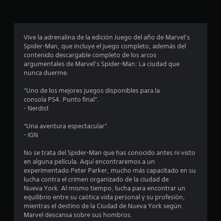
p
r
o
Vive la adrenalina de la edición Juego del año de Marvel’s
Spider-Man, que incluye el juego completo, además del
m
contenido descargable completo de los arcos
argumentales de Marvel’s Spider-Man: La ciudad que
e
nunca duerme.
d
“Uno de los mejores juegos disponibles para la
consola PS4. Punto final”.
i
- Nerdist
o
“Una aventura espectacular”.
- IGN
:
No se trata del Spider-Man que has conocido antes ni visto
4
en alguna película. Aquí encontraremos a un
experimentado Peter Parker, mucho más capacitado en su
.
lucha contra el crimen organizado de la ciudad de
Nueva York. Al mismo tiempo, lucha para encontrar un
6
equilibrio entre su caótica vida personal y su profesión,
mientras el destino de la Ciudad de Nueva York según
Marvel descansa sobre sus hombros.
9