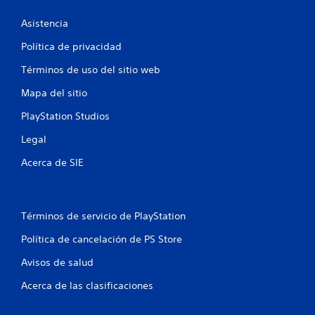
s
Asistencia
e
Política de privacidad
n
Términos de uso del sitio web
u
Mapa del sitio
PlayStation Studios
n
Legal
t
Acerca de SIE
o
t
Términos de servicio de PlayStation
a
Política de cancelación de PS Store
l
Avisos de salud
d
Acerca de las clasificaciones
e