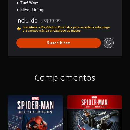
Turf Wars
e
o
Silver Lining
f
t
Incluido
US$39.99
Rebajado del precio original de US$39.99
h
Suscríbete a PlayStation Plus Extra para acceder a este juego
e
y a cientos más en el Catálogo de juegos
Y
e
Suscribirse
a
r
E
d
i
t
Complementos
i
o
n