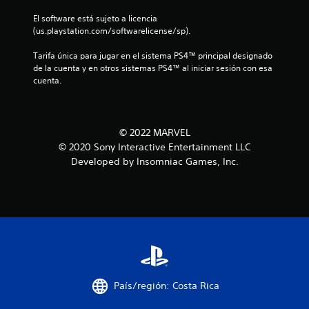
i
El software está sujeto a licencia 
(us.playstation.com/softwarelicense/sp).
n
Tarifa única para jugar en el sistema PS4™ principal designado 
c
de la cuenta y en otros sistemas PS4™ al iniciar sesión con esa 
cuenta.
o
e
© 2022 MARVEL
s
© 2020 Sony Interactive Entertainment LLC
Developed by Insomniac Games, Inc.
t
r
e
l
l
País/región: Costa Rica
a