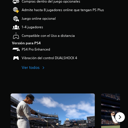
Compras dentro del juego opcionales
i
o
Admite hasta 8 jugadores online que tengan PS Plus
:
Juego online opcional
4
.
1-4 jugadores
0
1
Compatible con el Uso a distancia
e
Versión para PS4
s
PS4 Pro Enhanced
t
r
Vibración del control DUALSHOCK 4
e
l
Ver todos
l
a
s
d
e
c
i
n
c
o
e
s