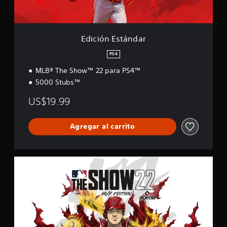
á
n
d
a
Edición Estándar
r
PS4
MLB® The Show™ 22 para PS4™
5000 Stubs™
US$19.99
Agregar al carrito
M
V
P
E
d
i
t
i