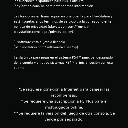
t
las funciones disponibles para PS4. Consulta 
PlayStation.com/bc para obtener más información.
r
Las funciones en línea requieren una cuenta para PlayStation y 
e
están sujetas a los términos de servicio y a la correspondiente 
política de privacidad (playstation.com/Terms y 
l
playstation.com/legal/privacy-policy).
l
El software está sujeto a licencia 
(us.playstation.com/softwarelicense/sp).
a
Tarifa única para jugar en el sistema PS4™ principal designado 
s
de la cuenta y en otros sistemas PS4™ al iniciar sesión con esa 
cuenta.
e
n
*Se requiere conexión a Internet para canjear las
u
recompensas.
**Se requiere una suscripción a PS Plus para el
n
multijugador online.
***Se requiere la versión del juego de otra consola. Se
t
vende por separado.
o