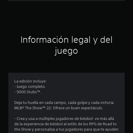
a
c
i
ó
Información legal y del
n
juego
p
r
o
La edición incluye:
- Juego completo.
m
- 5000 Stubs™.
e
Deja tu huella en cada campo, cada golpe y cada victoria.
MLB® The Show™ 22: Ofrece un buen espectáculo.
d
- Crea y usa a múltiples jugadores de béisbol: ve más allá
i
de la experiencia de béisbol al estilo de los RPG de Road to
the Show y personaliza a tus jugadores para que te ayuden