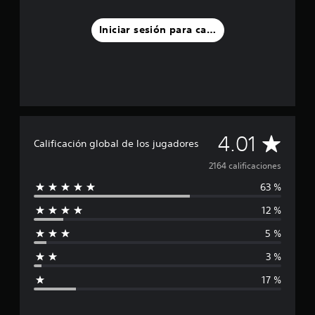
Iniciar sesión para calificar
C
4.01
Calificación global de los jugadores
a
2164 calificaciones
63 %
l
12 %
i
5 %
f
3 %
i
17 %
c