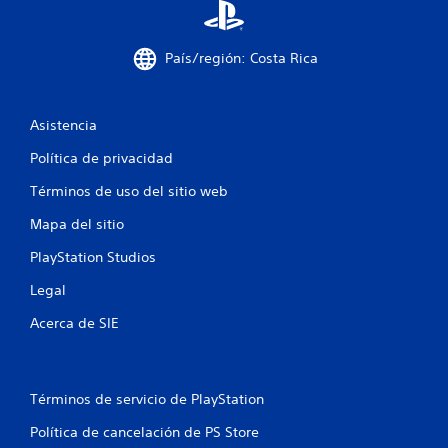
i
País/región: Costa Rica
f
i
Asistencia
c
Política de privacidad
a
Términos de uso del sitio web
c
Mapa del sitio
i
PlayStation Studios
o
Legal
n
Acerca de SIE
e
s
Términos de servicio de PlayStation
Política de cancelación de PS Store