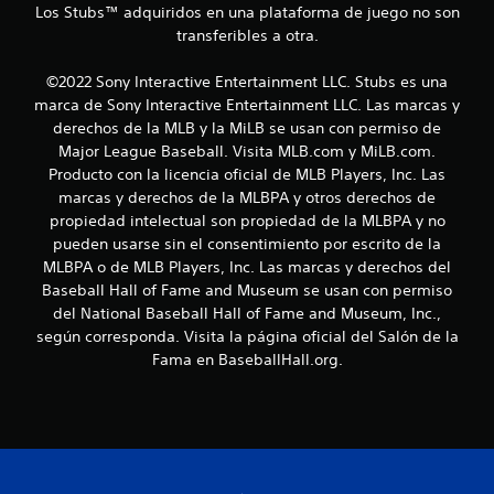
Los Stubs™ adquiridos en una plataforma de juego no son
t
transferibles a otra.
a
©2022 Sony Interactive Entertainment LLC. Stubs es una
marca de Sony Interactive Entertainment LLC. Las marcas y
l
derechos de la MLB y la MiLB se usan con permiso de
Major League Baseball. Visita MLB.com y MiLB.com.
d
Producto con la licencia oficial de MLB Players, Inc. Las
e
marcas y derechos de la MLBPA y otros derechos de
propiedad intelectual son propiedad de la MLBPA y no
2
pueden usarse sin el consentimiento por escrito de la
MLBPA o de MLB Players, Inc. Las marcas y derechos del
1
Baseball Hall of Fame and Museum se usan con permiso
del National Baseball Hall of Fame and Museum, Inc.,
6
según corresponda. Visita la página oficial del Salón de la
4
Fama en BaseballHall.org.
c
a
l