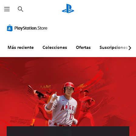
B
u
s
c
a
r
Más reciente
Colecciones
Ofertas
Suscripciones