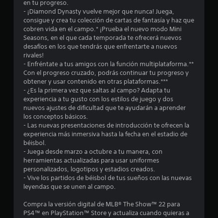
o
en tu progreso.
- ¡Diamond Dynasty vuelve mejor que nunca! Juega,
:
consigue y crea tu colección de cartas de fantasía y haz que
cobren vida en el campo.* ¡Prueba el nuevo modo Mini
4
Seasons, en el que cada temporada te ofrecerá nuevos
desafíos en los que tendrás que enfrentarte a nuevos
.
rivales!
- Enfréntate a tus amigos con la función multiplataforma.**
0
Con el progreso cruzado, podrás continuar tu progreso y
obtener y usar contenido en otras plataformas.***
- ¿Es la primera vez que saltas al campo? Adapta tu
1
experiencia a tu gusto con los estilos de juego y dos
nuevos ajustes de dificultad que te ayudarán a aprender
e
los conceptos básicos.
- Las nuevas presentaciones de introducción te ofrecen la
s
experiencia más inmersiva hasta la fecha en el estadio de
béisbol.
t
- Juega desde marzo a octubre a tu manera, con
herramientas actualizadas para usar uniformes
r
personalizados, logotipos y estadios creados.
- Vive los partidos de béisbol de tus sueños con las nuevas
e
leyendas que se unen al campo.
l
Compra la versión digital de MLB® The Show™ 22 para
PS4™ en PlayStation™ Store y actualiza cuando quieras a