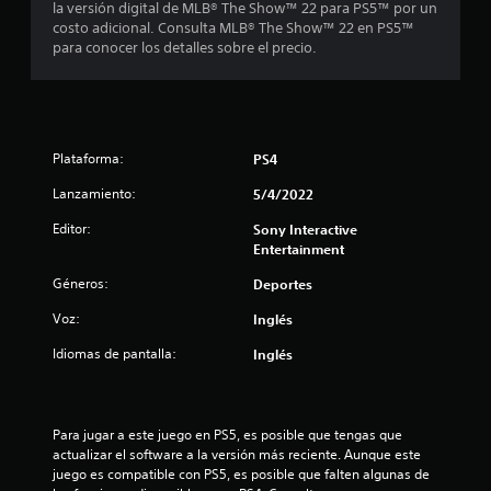
l
la versión digital de MLB® The Show™ 22 para PS5™ por un
costo adicional. Consulta MLB® The Show™ 22 en PS5™
a
para conocer los detalles sobre el precio.
s
d
Plataforma:
e
PS4
Lanzamiento:
5/4/2022
c
Editor:
Sony Interactive
i
Entertainment
n
Géneros:
Deportes
Voz:
Inglés
c
Idiomas de pantalla:
Inglés
o
e
Para jugar a este juego en PS5, es posible que tengas que 
s
actualizar el software a la versión más reciente. Aunque este 
juego es compatible con PS5, es posible que falten algunas de 