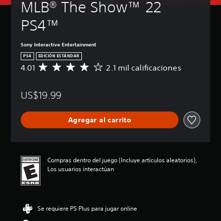
MLB® The Show™ 22 
PS4™
Sony Interactive Entertainment
PS4
EDICIÓN ESTÁNDAR
4.01
2.1 mil calificaciones
C
a
l
US$19.99
i
f
i
Agregar al carrito
c
a
c
i
ó
Compras dentro del juego (Incluye artículos aleatorios),
n
Los usuarios interactúan
p
r
o
m
Se requiere PS Plus para jugar online
e
d