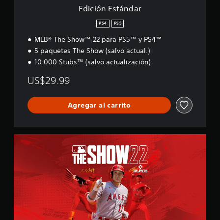
a
Edición Estándar
a
r
l
PS4
PS5
i
f
MLB® The Show™ 22 para PS5™ y PS4™
i
5 paquetes The Show (salvo actual.)
c
a
10 000 Stubs™ (salvo actualización)
c
US$29.99
i
o
n
Agregar al carrito
e
s
E
d
i
c
i
ó
n
E
s
t