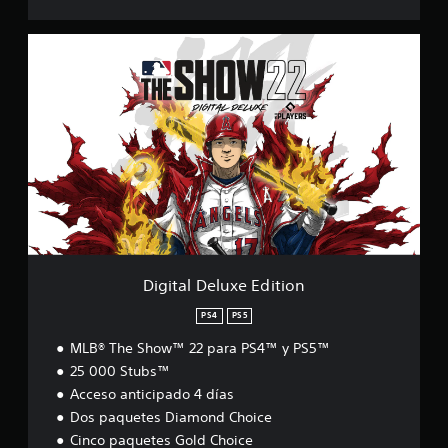
D
i
g
i
t
a
l
D
e
l
u
x
e
E
Digital Deluxe Edition
d
i
PS4
PS5
t
MLB® The Show™ 22 para PS4™ y PS5™
i
o
25 000 Stubs™
n
Acceso anticipado 4 días
Dos paquetes Diamond Choice
Cinco paquetes Gold Choice