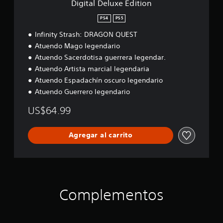
Digital Deluxe Edition
s
u
d
i
s
i
PS4
PS5
g
t
a
n
Infinity Strash: DRAGON QUEST
i
d
a
o
Atuendo Mago legendario
e
c
n
i
l
Atuendo Sacerdotisa guerrera legendar.
ó
j
Atuendo Artista marcial legendaria
n
u
Atuendo Espadachín oscuro legendario
.
e
Atuendo Guerrero legendario
g
S
o
US$64.99
e
P
n
u
Agregar al carrito
s
e
d
i
e
b
s
i
p
l
a
i
Complementos
u
d
s
a
a
d
r