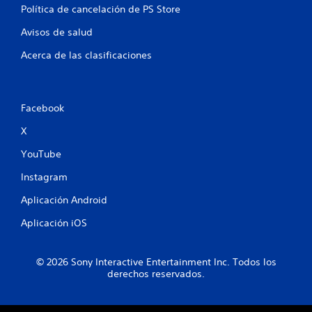
o
Política de cancelación de PS Store
n
t
Avisos de salud
r
Acerca de las clasificaciones
o
l
e
s
d
Facebook
e
X
m
o
YouTube
v
i
Instagram
m
i
Aplicación Android
e
n
Aplicación iOS
t
o
.
© 2026 Sony Interactive Entertainment Inc. Todos los
derechos reservados.
S
e