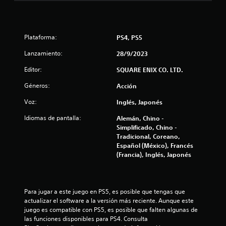
d
a
o
S
n
e
l
d
Plataforma:
p
PS4, PS5
e
u
d
l
Lanzamiento:
28/9/2023
e
o
e
d
d
Editor:
SQUARE ENIX CO. LTD.
e
e
Géneros:
Acción
1
j
j
a
u
Voz:
Inglés, Japonés
3
s
g
t
Idiomas de pantalla:
a
Alemán, Chino -
8
e
Simplificado, Chino -
r
.
Tradicional, Coreano,
s
7
Español (México), Francés
i
(Francia), Inglés, Japonés
n
c
c
o
a
n
Para jugar a este juego en PS5, es posible que tengas que 
l
t
actualizar el software a la versión más reciente. Aunque este 
r
juego es compatible con PS5, es posible que falten algunas de 
i
las funciones disponibles para PS4. Consulta 
o