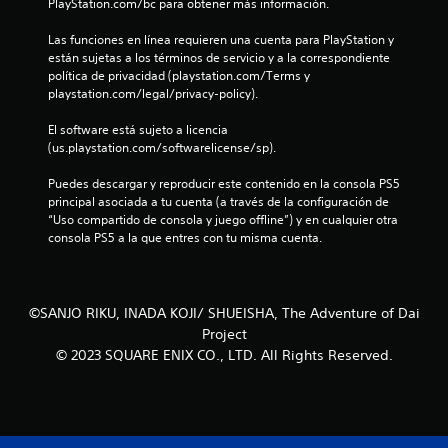
PlayStation.com/bc para obtener más información.
l
f
e
Las funciones en línea requieren una cuenta para PlayStation y 
s
i
están sujetas a los términos de servicio y a la correspondiente 
d
política de privacidad (playstation.com/Terms y 
e
c
playstation.com/legal/privacy-policy).
m
o
El software está sujeto a licencia 
a
v
(us.playstation.com/softwarelicense/sp).
i
c
Puedes descargar y reproducir este contenido en la consola PS5 
m
principal asociada a tu cuenta (a través de la configuración de 
i
i
“Uso compartido de consola y juego offline”) y en cualquier otra 
e
consola PS5 a la que entres con tu misma cuenta.
o
n
t
n
o
P
©SANJO RIKU, INADA KOJI/ SHUEISHA, The Adventure of Dai
e
u
Project
e
s
© 2023 SQUARE ENIX CO., LTD. All Rights Reserved.
d
e
s
j
u