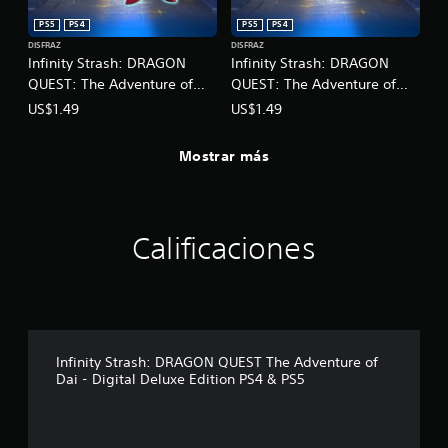
d
i
u
PS5
PS4
PS5
PS4
c
r
DISFRAZ
DISFRAZ
a
Infinity Strash: DRAGON
Infinity Strash: DRAGON
a
)
n
QUEST: The Adventure of
QUEST: The Adventure of
t
S
Dai: Atuendo de guerrero
Dai: Atuendo de Héroe
US$1.49
US$1.49
e
e
legendario
legendario
e
o
l
Mostrar más
f
g
r
a
e
m
c
e
e
Calificaciones
p
n
l
a
a
l
y
g
o
u
l
n
a
a
Infinity Strash: DRAGON QUEST The Adventure of
e
s
Dai - Digital Deluxe Edition PS4 & PS5
x
o
p
p
e
c
r
i