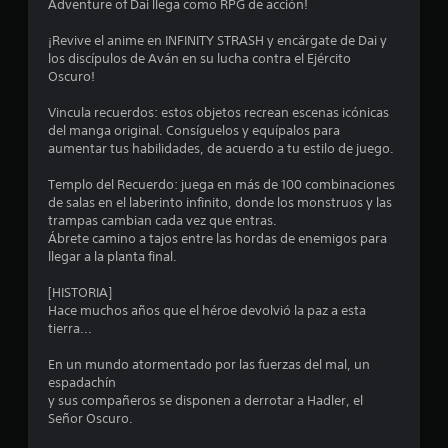
a
Adventure of Dai llega como RPG de acción!
u
S
a
s
e
¡Revive el anime en INFINITY STRASH y encárgate de Dai y
r
o
los discípulos de Aván en su lucha contra el Ejército
d
d
f
Oscuro!
a
r
d
e
e
Vincula recuerdos: estos objetos recrean escenas icónicas
o
c
del manga original. Consíguelos y equípalos para
m
c
e
aumentar tus habilidades, de acuerdo a tu estilo de juego.
a
n
n
i
a
Templo del Recuerdo: juega en más de 100 combinaciones
u
l
de salas en el laberinto infinito, donde los monstruos y las
a
n
g
trampas cambian cada vez que entras.
l
u
Ábrete camino a tajos entre las hordas de enemigos para
p
c
n
llegar a la planta final.
a
a
r
s
o
[HISTORIA]
a
o
Hace muchos años que el héroe devolvió la paz a esta
q
p
e
tierra...
u
c
e
i
s
En un mundo atormentado por las fuerzas del mal, un
p
o
espadachín
u
n
y sus compañeros se disponen a derrotar a Hadler, el
t
e
e
Señor Oscuro.
d
s
r
a