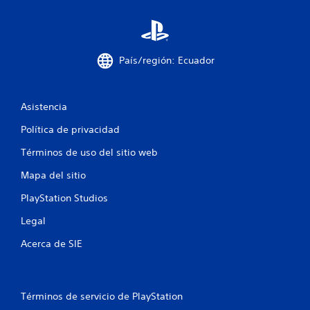
g
a
r
s
i
País/región: Ecuador
n
n
e
c
Asistencia
e
Política de privacidad
s
i
Términos de uso del sitio web
d
a
Mapa del sitio
d
d
PlayStation Studios
e
u
Legal
s
a
Acerca de SIE
r
l
o
s
Términos de servicio de PlayStation
c