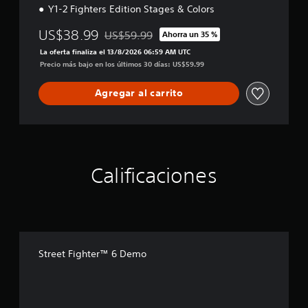
Y1-2 Fighters Edition Stages & Colors
-
2
US$38.99
US$59.99
Ahorra un 35 %
F
Rebajado del precio original de US$59.99
i
La oferta finaliza el 13/8/2026 06:59 AM UTC
g
Precio más bajo en los últimos 30 días: US$59.99
h
t
Agregar al carrito
e
r
s
E
d
i
Calificaciones
t
i
o
n
Street Fighter™ 6 Demo