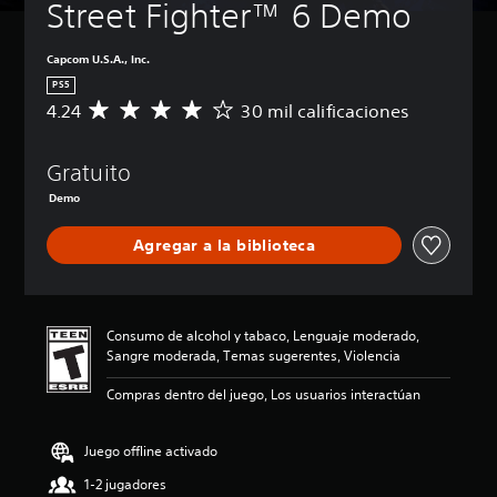
Street Fighter™ 6 Demo
Capcom U.S.A., Inc.
PS5
4.24
30 mil calificaciones
C
a
l
Gratuito
i
f
Demo
i
c
Agregar a la biblioteca
a
c
i
ó
n
Consumo de alcohol y tabaco, Lenguaje moderado,
p
Sangre moderada, Temas sugerentes, Violencia
r
o
Compras dentro del juego, Los usuarios interactúan
m
e
Juego offline activado
d
i
1-2 jugadores
o