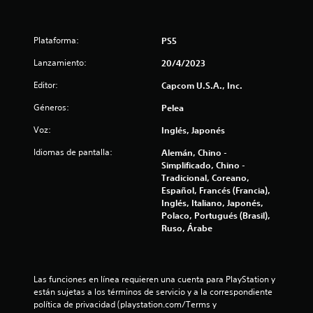
:
Plataforma:
PS5
4
Lanzamiento:
20/4/2023
.
Editor:
Capcom U.S.A., Inc.
2
Géneros:
Pelea
4
Voz:
Inglés, Japonés
e
Idiomas de pantalla:
Alemán, Chino -
Simplificado, Chino -
s
Tradicional, Coreano,
Español, Francés (Francia),
t
Inglés, Italiano, Japonés,
Polaco, Portugués (Brasil),
r
Ruso, Árabe
e
l
Las funciones en línea requieren una cuenta para PlayStation y 
están sujetas a los términos de servicio y a la correspondiente 
l
política de privacidad (playstation.com/Terms y 