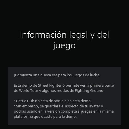
a
c
i
ó
Información legal y del
n
juego
p
r
o
¡Comienza una nueva era para los juegos de lucha!
m
Esta demo de Street Fighter 6 permite ver la primera parte
de World Tour y algunos modos de Fighting Ground.
e
* Battle Hub no está disponible en esta demo.
d
* Sin embargo, se guardará el aspecto de tu avatar y
podrás usarlo en la versión completa si juegas en la misma
i
plataforma que usaste para la demo.
o