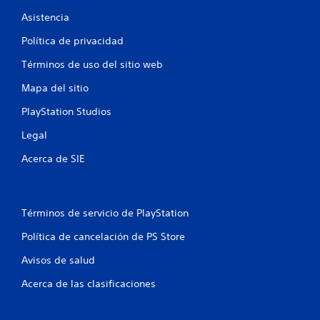
r
Asistencia
e
Política de privacidad
Términos de uso del sitio web
l
Mapa del sitio
l
PlayStation Studios
a
Legal
s
Acerca de SIE
e
n
Términos de servicio de PlayStation
u
Política de cancelación de PS Store
n
Avisos de salud
t
Acerca de las clasificaciones
o