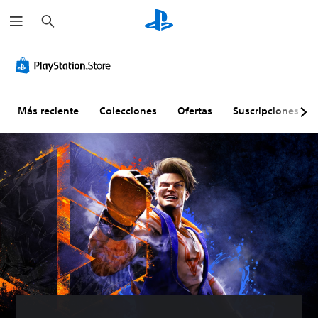
B
u
s
c
a
r
Más reciente
Colecciones
Ofertas
Suscripciones