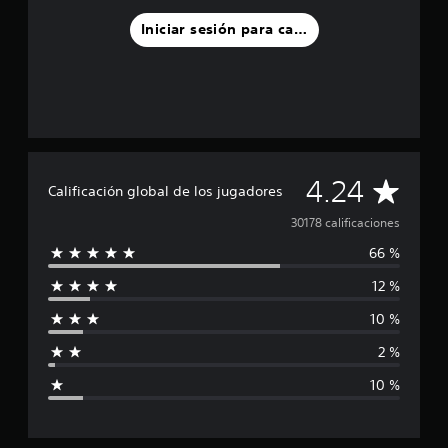
Iniciar sesión para calificar
C
4.24
Calificación global de los jugadores
a
30178 calificaciones
66 %
l
12 %
i
10 %
f
2 %
i
10 %
c