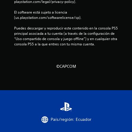
playstation.com/legal/privacy-policy).
a
El software está sujeto a licencia 
s
(us.playstation.com/softwarelicense/sp).
d
Puedes descargar y reproducir este contenido en la consola PS5 
principal asociada a tu cuenta (a través de la configuración de 
“Uso compartido de consola y juego offline”) y en cualquier otra 
e
consola PS5 a la que entres con tu misma cuenta.
c
i
©CAPCOM
n
c
o
e
s
País/región: Ecuador
t