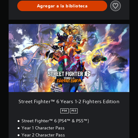
Agregar a la biblioteca
S
t
r
e
e
t
F
i
g
h
t
e
r
™
Street Fighter™ 6 Years 1-2 Fighters Edition
6
Y
PS4
PS5
e
Street Fighter™ 6 (PS4™ & PS5™)
a
r
Year 1 Character Pass
s
Year 2 Character Pass
1