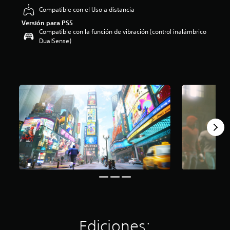
:
Compatible con el Uso a distancia
4
Versión para PS5
.
Compatible con la función de vibración (control inalámbrico
2
DualSense)
4
e
s
t
r
e
l
l
a
s
d
e
c
i
n
c
o
e
s
t
Ediciones:
r