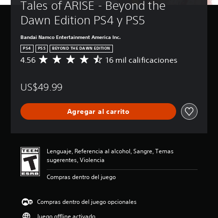
Tales of ARISE - Beyond the 
Dawn Edition PS4 y PS5
Bandai Namco Entertainment America Inc.
PS4
PS5
BEYOND THE DAWN EDITION
4.56
16 mil calificaciones
C
a
l
US$49.99
i
f
i
Agregar al carrito
c
a
c
i
ó
Lenguaje, Referencia al alcohol, Sangre, Temas
n
sugerentes, Violencia
p
r
Compras dentro del juego
o
m
e
Compras dentro del juego opcionales
d
Juego offline activado
i