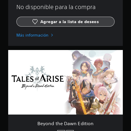
l
No disponible para la compra
i
f
i
Agregar a la lista de deseos
c
a
c
Más información
i
o
n
B
e
e
s
y
o
n
d
t
h
e
D
a
w
n
E
Beyond the Dawn Edition
d