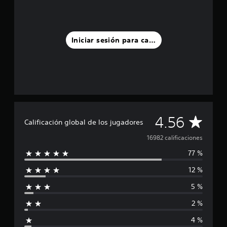
Iniciar sesión para calificar
C
4.56
Calificación global de los jugadores
a
16982 calificaciones
77 %
l
12 %
i
5 %
f
2 %
i
4 %