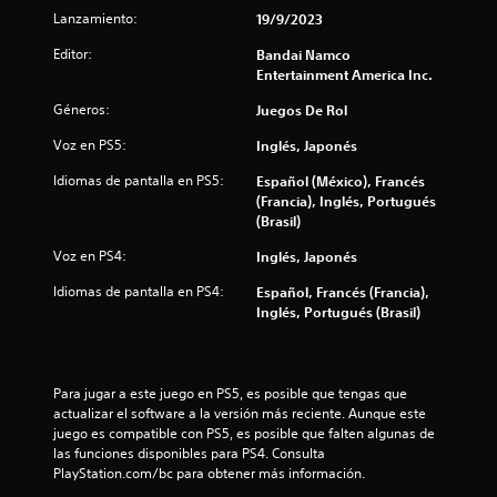
s
Lanzamiento:
19/9/2023
t
Editor:
Bandai Namco
r
Entertainment America Inc.
Géneros:
Juegos De Rol
e
Voz en PS5:
Inglés, Japonés
l
Idiomas de pantalla en PS5:
Español (México), Francés
l
(Francia), Inglés, Portugués
(Brasil)
a
Voz en PS4:
Inglés, Japonés
s
Idiomas de pantalla en PS4:
Español, Francés (Francia),
Inglés, Portugués (Brasil)
e
n
Para jugar a este juego en PS5, es posible que tengas que 
u
actualizar el software a la versión más reciente. Aunque este 
juego es compatible con PS5, es posible que falten algunas de 
n
las funciones disponibles para PS4. Consulta 
PlayStation.com/bc para obtener más información.
t