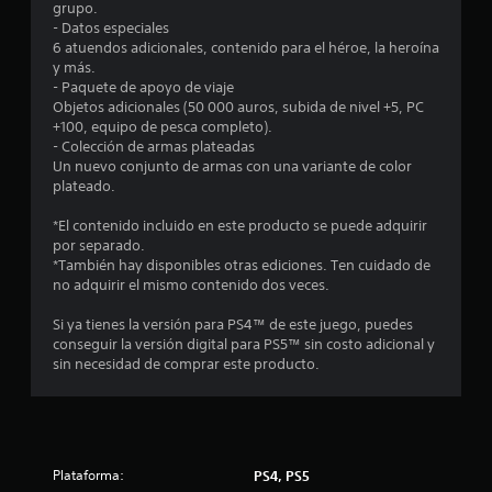
l
grupo.
- Datos especiales
l
6 atuendos adicionales, contenido para el héroe, la heroína
y más.
a
- Paquete de apoyo de viaje
Objetos adicionales (50 000 auros, subida de nivel +5, PC
s
+100, equipo de pesca completo).
- Colección de armas plateadas
d
Un nuevo conjunto de armas con una variante de color
plateado.
e
*El contenido incluido en este producto se puede adquirir
c
por separado.
*También hay disponibles otras ediciones. Ten cuidado de
i
no adquirir el mismo contenido dos veces.
n
Si ya tienes la versión para PS4™ de este juego, puedes
conseguir la versión digital para PS5™ sin costo adicional y
c
sin necesidad de comprar este producto.
o
e
Plataforma:
PS4, PS5