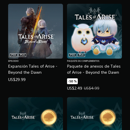
PS5
PS4
PS5
PS4
EPISODIO
PAQUETE DE COMPLEMENTOS
Expansión Tales of Arise -
Paquete de anexos de Tales
Beyond the Dawn
of Arise - Beyond the Dawn
US$29.99
-50 %
Precio de la oferta: US$2.49. Prec
US$2.49
US$4.99