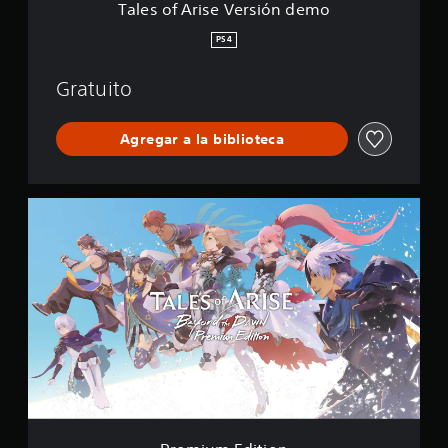
e
Tales of Arise Versión demo
r
s
PS4
i
ó
Gratuito
n
d
e
Agregar a la biblioteca
m
o
P
r
e
m
i
u
m
E
d
i
t
i
o
n