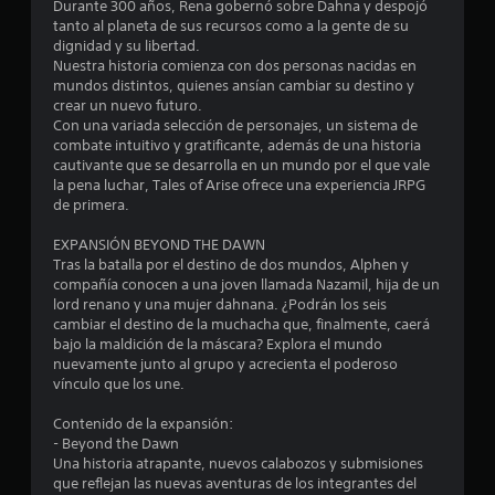
i
Durante 300 años, Rena gobernó sobre Dahna y despojó
tanto al planeta de sus recursos como a la gente de su
o
dignidad y su libertad.
Nuestra historia comienza con dos personas nacidas en
:
mundos distintos, quienes ansían cambiar su destino y
crear un nuevo futuro.
4
Con una variada selección de personajes, un sistema de
combate intuitivo y gratificante, además de una historia
.
cautivante que se desarrolla en un mundo por el que vale
la pena luchar, Tales of Arise ofrece una experiencia JRPG
5
de primera.
EXPANSIÓN BEYOND THE DAWN
6
Tras la batalla por el destino de dos mundos, Alphen y
compañía conocen a una joven llamada Nazamil, hija de un
e
lord renano y una mujer dahnana. ¿Podrán los seis
cambiar el destino de la muchacha que, finalmente, caerá
s
bajo la maldición de la máscara? Explora el mundo
nuevamente junto al grupo y acrecienta el poderoso
t
vínculo que los une.
r
Contenido de la expansión:
- Beyond the Dawn
e
Una historia atrapante, nuevos calabozos y submisiones
que reflejan las nuevas aventuras de los integrantes del