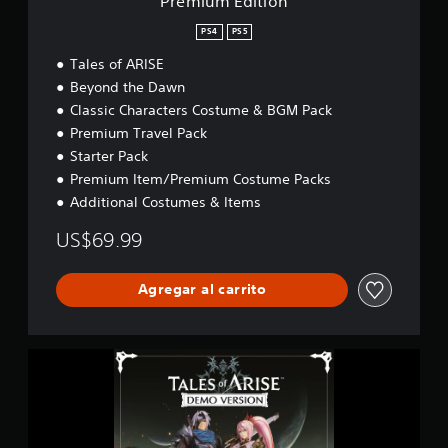
Premium Edition
PS4
PS5
Tales of ARISE
Beyond the Dawn
Classic Characters Costume & BGM Pack
Premium Travel Pack
Starter Pack
Premium Item/Premium Costume Packs
Additional Costumes & Items
US$69.99
Agregar al carrito
T
a
l
e
s
o