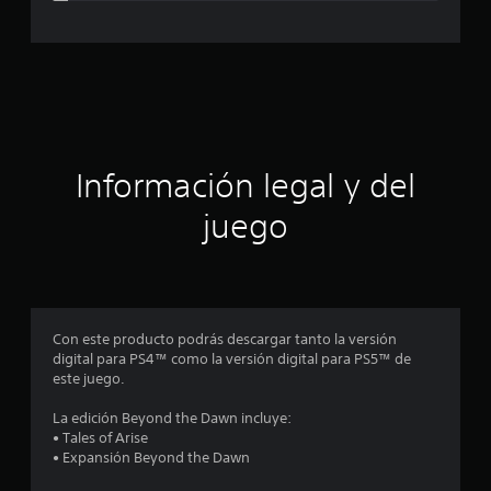
c
a
c
i
ó
Información legal y del
n
juego
p
r
o
Con este producto podrás descargar tanto la versión
digital para PS4™ como la versión digital para PS5™ de
m
este juego.
e
La edición Beyond the Dawn incluye:
• Tales of Arise
d
• Expansión Beyond the Dawn