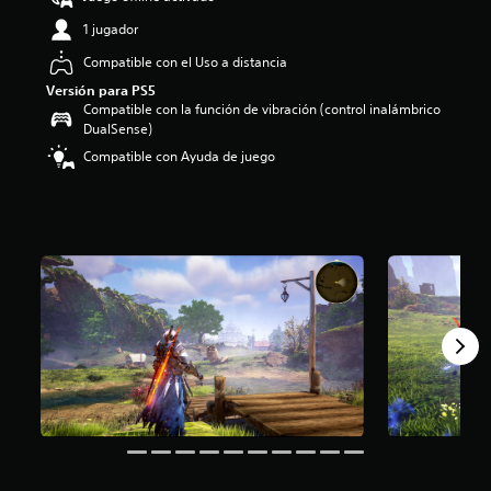
o
1 jugador
:
4
Compatible con el Uso a distancia
.
Versión para PS5
5
Compatible con la función de vibración (control inalámbrico
6
DualSense)
e
Compatible con Ayuda de juego
s
t
r
e
l
l
a
s
d
e
c
i
n
c
o
e
s