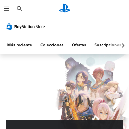
B
u
s
c
a
r
Más reciente
Colecciones
Ofertas
Suscripciones