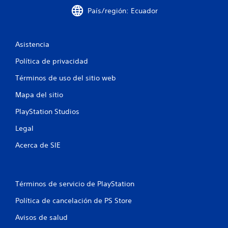
País/región: Ecuador
a
l
Asistencia
i
Política de privacidad
f
Términos de uso del sitio web
i
Mapa del sitio
c
PlayStation Studios
a
Legal
c
Acerca de SIE
i
o
Términos de servicio de PlayStation
n
Política de cancelación de PS Store
Avisos de salud
e