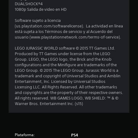
e
DUALSHOCK®4
1080p Salida de video en HD
d
Software sujeto a licencia
i
(us.playstation.com/softwarelicense). La actividad en línea
está sujeta a los Términos de servicio y al Acuerdo del
o
usuario (www.playstationnetwork.com/terms-of-service).
:
LEGO JURASSIC WORLD software © 2015 TT Games Ltd.
Produced by TT Games under license from the LEGO
4
Group. LEGO, the LEGO logo, the Brick and the Knob
configurations and the Minifigure are trademarks of the
.
LEGO Group. © 2015 The LEGO Group. Jurassic World is a
trademark and copyright of Universal Studios and Amblin
3
Entertainment, Inc. Licensed by Universal Studios
Licensing LLC. All Rights Reserved. All other trademarks
and copyrights are the property of their respective owners.
8
All rights reserved. WB GAMES LOGO, WB SHIELD: ™ & ©
Warner Bros. Entertainment Inc. (s15)
e
s
t
Plataforma:
PS4