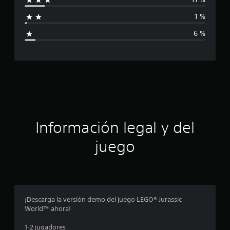
f
1 %
i
6 %
c
a
c
i
ó
Información legal y del
n
juego
p
r
o
¡Descarga la versión demo del juego LEGO® Jurassic
World™ ahora!
m
1-2 jugadores