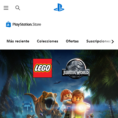
B
u
s
c
a
r
Más reciente
Colecciones
Ofertas
Suscripciones