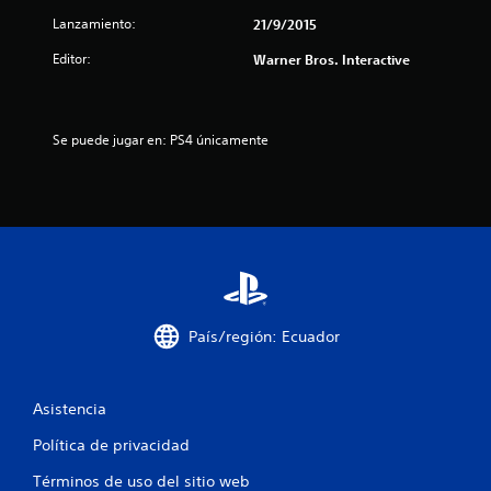
r
Lanzamiento:
21/9/2015
e
Editor:
Warner Bros. Interactive
l
l
Se puede jugar en: PS4 únicamente
a
s
d
e
c
País/región: Ecuador
i
n
Asistencia
Política de privacidad
c
Términos de uso del sitio web