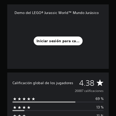
o
Demo del LEGO® Jurassic World™ Mundo Jurásico
Iniciar sesión para calificar
C
4.38
Calificación global de los jugadores
a
26887 calificaciones
69 %
l
13 %
i
11 %