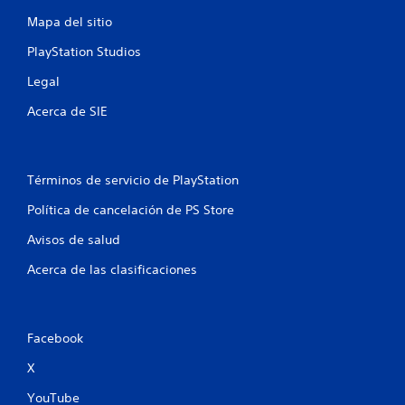
o
Mapa del sitio
e
PlayStation Studios
s
Legal
t
Acerca de SIE
r
e
Términos de servicio de PlayStation
l
Política de cancelación de PS Store
l
Avisos de salud
a
Acerca de las clasificaciones
s
e
Facebook
n
X
YouTube