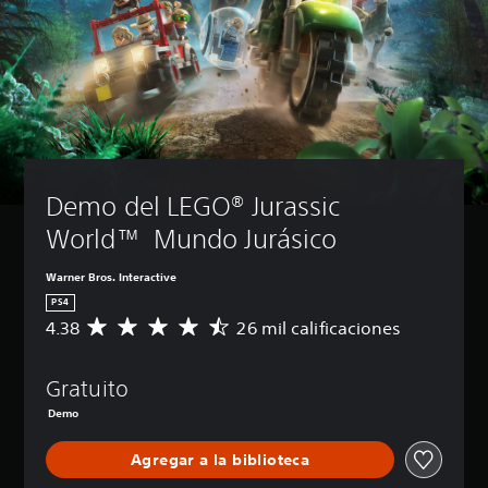
Demo del LEGO® Jurassic 
World™  Mundo Jurásico
Warner Bros. Interactive
PS4
4.38
26 mil calificaciones
C
a
l
Gratuito
i
f
Demo
i
c
Agregar a la biblioteca
a
c