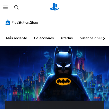
B
u
s
c
a
r
Más reciente
Colecciones
Ofertas
Suscripciones