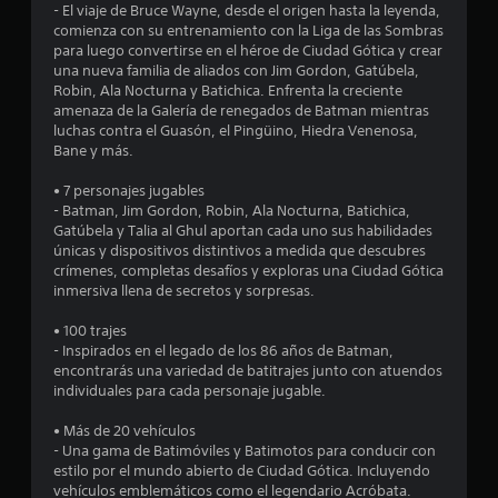
- El viaje de Bruce Wayne, desde el origen hasta la leyenda,
e
comienza con su entrenamiento con la Liga de las Sombras
para luego convertirse en el héroe de Ciudad Gótica y crear
d
una nueva familia de aliados con Jim Gordon, Gatúbela,
Robin, Ala Nocturna y Batichica. Enfrenta la creciente
i
amenaza de la Galería de renegados de Batman mientras
luchas contra el Guasón, el Pingüino, Hiedra Venenosa,
o
Bane y más.
:
• 7 personajes jugables
- Batman, Jim Gordon, Robin, Ala Nocturna, Batichica,
4
Gatúbela y Talia al Ghul aportan cada uno sus habilidades
únicas y dispositivos distintivos a medida que descubres
.
crímenes, completas desafíos y exploras una Ciudad Gótica
inmersiva llena de secretos y sorpresas.
8
• 100 trajes
- Inspirados en el legado de los 86 años de Batman,
4
encontrarás una variedad de batitrajes junto con atuendos
individuales para cada personaje jugable.
e
• Más de 20 vehículos
s
- Una gama de Batimóviles y Batimotos para conducir con
estilo por el mundo abierto de Ciudad Gótica. Incluyendo
t
vehículos emblemáticos como el legendario Acróbata.