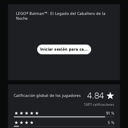
LEGO® Batman™: El Legado del Caballero de la
Noche
Iniciar sesión para calificar
C
4.84
Calificación global de los jugadores
a
12411 calificaciones
91 %
l
5 %
i