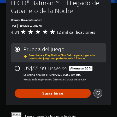
LEGO® Batman™: El Legado del 
Caballero de la Noche
Warner Bros. Interactive
PS5
EDICIÓN ESTÁNDAR
4.84
12 mil calificaciones
C
a
l
i
Prueba del juego
f
Suscríbete a PlayStation Plus Deluxe para jugar a la
i
prueba del juego completo durante 1.5 horas
c
a
US$55.99
US$69.99
Ahorra un 20 %
c
Rebajado del precio original de US$69.
i
La oferta finaliza el 13/8/2026 06:59 AM UTC
ó
Precio más bajo en los últimos 30 días: US$69.99
n
p
Suscribirse
r
o
m
e
d
Humor negro, Violencia de fantasía
i