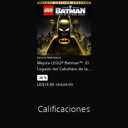
PS5
PASE DE TEMPORADA
Mejora LEGO® Batman™: El
Legado del Caballero de la
Noche Edición Deluxe
-20 %
Precio de la oferta: US$19.99. Precio original: US
US$19.99
US$24.99
Calificaciones