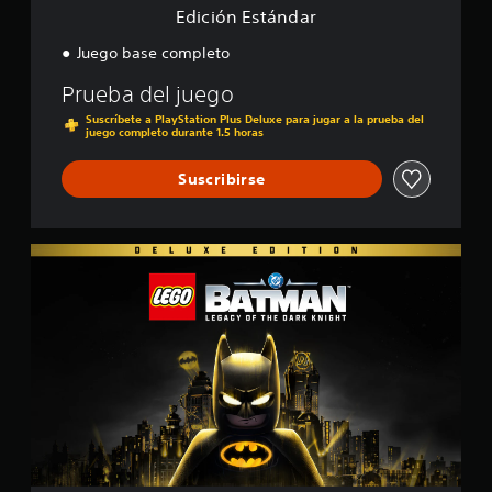
l
a
Edición Estándar
i
r
f
Juego base completo
i
c
Prueba del juego
a
Suscríbete a PlayStation Plus Deluxe para jugar a la prueba del
c
juego completo durante 1.5 horas
i
o
Suscribirse
n
e
s
E
d
i
c
i
ó
n
D
e
l
u
x
e