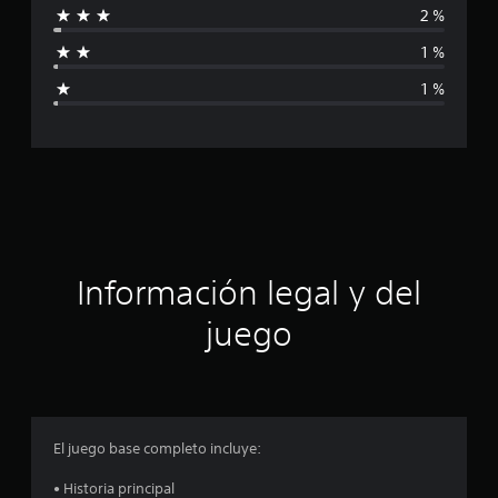
2 %
f
1 %
i
1 %
c
a
c
i
ó
Información legal y del
n
juego
p
r
o
El juego base completo incluye:
m
• Historia principal