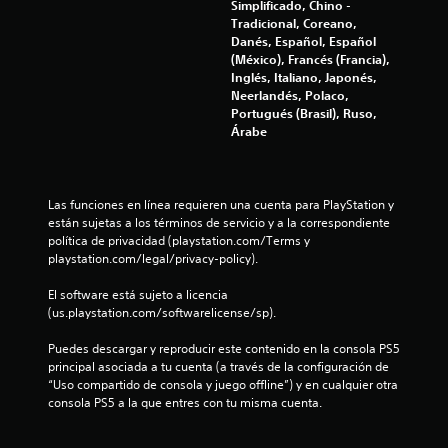
Simplificado, Chino -
o
Tradicional, Coreano,
Danés, Español, Español
e
(México), Francés (Francia),
Inglés, Italiano, Japonés,
s
Neerlandés, Polaco,
Portugués (Brasil), Ruso,
t
Árabe
r
e
Las funciones en línea requieren una cuenta para PlayStation y 
están sujetas a los términos de servicio y a la correspondiente 
l
política de privacidad (playstation.com/Terms y 
playstation.com/legal/privacy-policy).
l
El software está sujeto a licencia 
a
(us.playstation.com/softwarelicense/sp).
s
Puedes descargar y reproducir este contenido en la consola PS5 
principal asociada a tu cuenta (a través de la configuración de 
e
“Uso compartido de consola y juego offline”) y en cualquier otra 
consola PS5 a la que entres con tu misma cuenta.
n