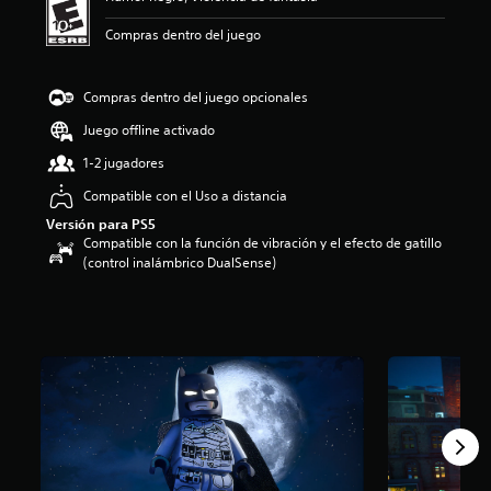
o
Compras dentro del juego
:
4
.
Compras dentro del juego opcionales
8
4
Juego offline activado
e
s
1-2 jugadores
t
Compatible con el Uso a distancia
r
e
Versión para PS5
l
Compatible con la función de vibración y el efecto de gatillo
l
(control inalámbrico DualSense)
a
s
d
e
c
i
n
c
o
e
s