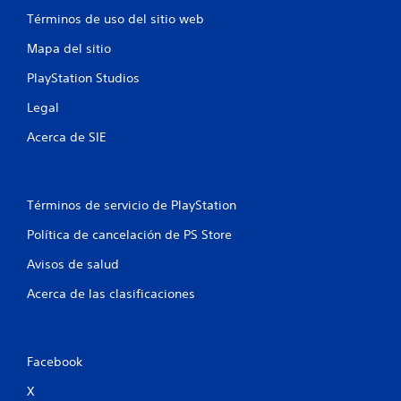
1
Términos de uso del sitio web
1
Mapa del sitio
c
PlayStation Studios
a
Legal
l
Acerca de SIE
i
f
Términos de servicio de PlayStation
Política de cancelación de PS Store
i
Avisos de salud
c
Acerca de las clasificaciones
a
c
Facebook
i
X