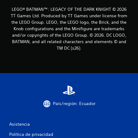
u
LEGO® BATMAN™: LEGACY OF THE DARK KNIGHT © 2026
n
TT Games Ltd. Produced by TT Games under license from
the LEGO Group. LEGO, the LEGO logo, the Brick, and the
t
Knob configurations and the Minifigure are trademarks
and/or copyrights of the LEGO Group. © 2026. DC LOGO,
o
BATMAN, and all related characters and elements © and
TM DC (s26).
t
a
l
d
e
País/región: Ecuador
1
2
Asistencia
4
Política de privacidad