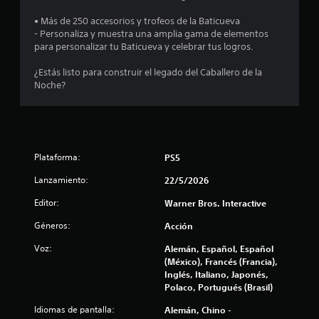
r
• Más de 250 accesorios y trofeos de la Baticueva
- Personaliza y muestra una amplia gama de elementos
e
para personalizar tu Baticueva y celebrar tus logros.
l
¿Estás listo para construir el legado del Caballero de la
Noche?
l
a
s
Plataforma:
PS5
d
Lanzamiento:
22/5/2026
e
Editor:
Warner Bros. Interactive
c
Géneros:
Acción
Voz:
i
Alemán, Español, Español
(México), Francés (Francia),
Inglés, Italiano, Japonés,
n
Polaco, Portugués (Brasil)
c
Idiomas de pantalla:
Alemán, Chino -