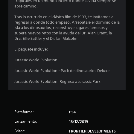
tropicales en un mundo incierto donde la vida siempre se
e
abre camino.
d
Tras lo ocurrido en el clásico film de 1993, te invitamos a
regresar a donde todo empezó. Arrebátale el dominio de la
i
isla a los dinosaurios, reconstruye lugares famosos y
supera nuevos retos con la ayuda del Dr. Alan Grant, la
o
Dra. Ellie Sattler y el Dr. Ian Malcolm.
:
El paquete incluye:
4
Jurassic World Evolution
.
Jurassic World Evolution - Pack de dinosaurios Deluxe
5
Jurassic World Evolution: Regreso a Jurassic Park
7
e
Plataforma:
PS4
s
Lanzamiento:
18/12/2019
t
Editor:
FRONTIER DEVELOPMENTS