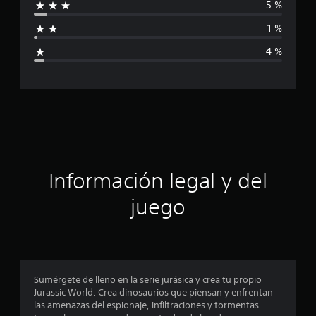
5 %
f
1 %
i
4 %
c
a
c
i
ó
Información legal y del
n
juego
p
r
o
Sumérgete de lleno en la serie jurásica y crea tu propio
Jurassic World. Crea dinosaurios que piensan y enfrentan
m
las amenazas del espionaje, infiltraciones y tormentas