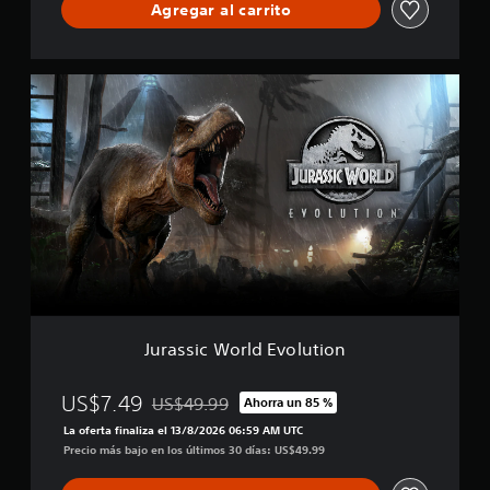
l
:
Agregar al carrito
i
E
f
d
i
i
c
J
c
a
u
i
c
r
ó
i
a
n
o
s
J
n
s
u
e
i
r
s
c
a
W
s
o
s
r
i
l
c
d
P
E
a
Jurassic World Evolution
v
r
o
k
l
US$7.49
US$49.99
Ahorra un 85 %
Rebajado del precio original de US$49.99
u
La oferta finaliza el 13/8/2026 06:59 AM UTC
t
Precio más bajo en los últimos 30 días: US$49.99
i
o