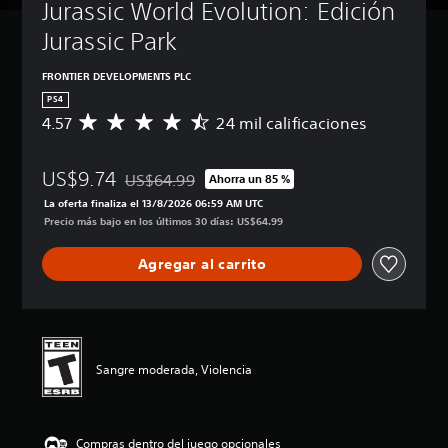
Jurassic World Evolution: Edición 
Jurassic Park
FRONTIER DEVELOPMENTS PLC
PS4
4.57
24 mil calificaciones
C
a
l
US$9.74
i
US$64.99
Ahorra un 85 %
Rebajado del precio original de US$64.99
f
La oferta finaliza el 13/8/2026 06:59 AM UTC
i
Precio más bajo en los últimos 30 días: US$64.99
c
a
Agregar al carrito
c
i
ó
n
p
r
Sangre moderada, Violencia
o
m
e
d
Compras dentro del juego opcionales
i