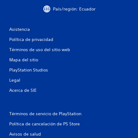
u
País/región: Ecuador
n
t
Asistencia
o
Política de privacidad
t
Términos de uso del sitio web
a
Mapa del sitio
l
PlayStation Studios
Legal
d
Acerca de SIE
e
2
Términos de servicio de PlayStation
4
Política de cancelación de PS Store
0
Avisos de salud