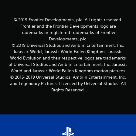
o
e
© 2019 Frontier Developments, plc. All rights reserved.
s
Frontier and the Frontier Developments logo are
trademarks or registered trademarks of Frontier
t
Developments, plc.
© 2019 Universal Studios and Amblin Entertainment, Inc.
r
Jurassic World, Jurassic World Fallen Kingdom, Jurassic
e
World Evolution and their respective logos are trademarks
of Universal Studios and Amblin Entertainment, Inc. Jurassic
l
World and Jurassic World Fallen Kingdom motion pictures
© 2015-2019 Universal Studios, Amblin Entertainment, Inc.
l
and Legendary Pictures. Licensed by Universal Studios. All
Rights Reserved.
a
s
e
n