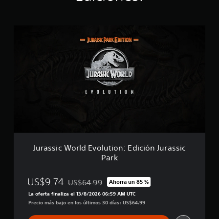
t
r
e
l
J
l
u
a
r
s
a
e
s
n
s
u
i
n
c
t
W
o
o
t
r
a
l
l
d
d
E
Jurassic World Evolution: Edición Jurassic
e
v
Park
2
o
4
l
m
u
US$9.74
US$64.99
Ahorra un 85 %
i
Rebajado del precio original de US$64.99
t
l
La oferta finaliza el 13/8/2026 06:59 AM UTC
i
c
Precio más bajo en los últimos 30 días: US$64.99
o
a
n