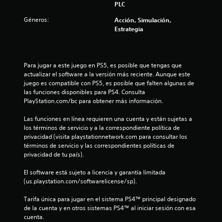
PLC
r
Géneros:
Acción, Simulación,
e
Estrategia
l
l
Para jugar a este juego en PS5, es posible que tengas que 
actualizar el software a la versión más reciente. Aunque este 
a
juego es compatible con PS5, es posible que falten algunas de 
las funciones disponibles para PS4. Consulta 
s
PlayStation.com/bc para obtener más información.
d
Las funciones en línea requieren una cuenta y están sujetas a 
los términos de servicio y a la correspondiente política de 
e
privacidad (visita playstationnetwork.com para consultar los 
términos de servicio y las correspondientes políticas de 
c
privacidad de tu país).
i
El software está sujeto a licencia y garantía limitada 
(us.playstation.com/softwarelicense/sp).
n
Tarifa única para jugar en el sistema PS4™ principal designado 
c
de la cuenta y en otros sistemas PS4™ al iniciar sesión con esa 
cuenta.