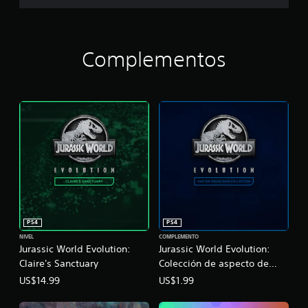
i
c
W
o
r
Complementos
l
d
E
v
o
l
u
t
i
o
n
PS4
PS4
NIVEL
COMPLEMENTO
Jurassic World Evolution:
Jurassic World Evolution:
Claire's Sanctuary
Colección de aspecto de
velociraptor
US$14.99
US$1.99