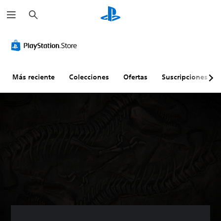
B
u
s
c
a
r
Más reciente
Colecciones
Ofertas
Suscripciones