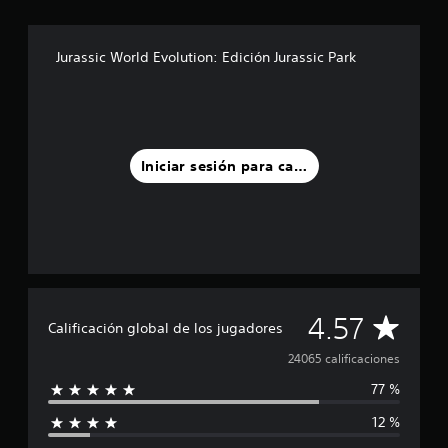
Jurassic World Evolution: Edición Jurassic Park
Iniciar sesión para calificar
C
4.57
Calificación global de los jugadores
a
24065 calificaciones
77 %
l
12 %
i