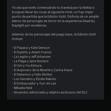
e
Ya sea que estés comenzando tu travesía por la Niebla o
busques llevar las cosas al siguiente nivel, no hay mejor
d
punto de partida que la Edición Gold. Disfruta de un amplio
elenco de personajes de terror en la experiencia Dead by
i
Daylight por excelencia.
o
Además de los personajes del juego base, la Edición Gold
incluye:
:
- El Payaso y Kate Denson
4
- El Espíritu y Adam Francis
- La Legión y Jeff Johansen
.
- La Plaga y Jane Romero
- El Oni y Yui Kimura
1
- El Arponero de la Muerte y Zarina Kassir
- El Deterioro y Felix Richter
- Los Gemelos y Élodie Rakoto
1
- El Embaucador y Yun-Jin Lee
- Mikaela Reid
e
- Atuendos adicionales y objetos exclusivos del DLC
s
t