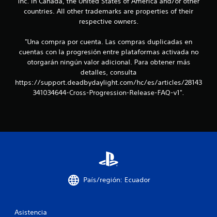
Inc. in Canada, the United States of America and/or other
u
countries. All other trademarks are properties of their
respective owners.
n
t
"Una compra por cuenta. Las compras duplicadas en
cuentas con la progresión entre plataformas activada no
o
otorgarán ningún valor adicional. Para obtener más
detalles, consulta
t
https://support.deadbydaylight.com/hc/es/articles/28143
341034644-Cross-Progression-Release-FAQ-v1".
a
l
d
e
1
País/región: Ecuador
4
3
Asistencia