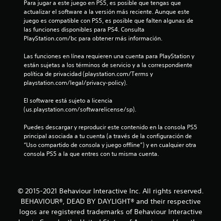
Para jugar a este juego en PS5, es posible que tengas que 
o
actualizar el software a la versión más reciente. Aunque este 
juego es compatible con PS5, es posible que falten algunas de 
e
las funciones disponibles para PS4. Consulta 
PlayStation.com/bc para obtener más información.
s
Las funciones en línea requieren una cuenta para PlayStation y 
t
están sujetas a los términos de servicio y a la correspondiente 
política de privacidad (playstation.com/Terms y 
r
playstation.com/legal/privacy-policy).
e
El software está sujeto a licencia 
(us.playstation.com/softwarelicense/sp).
l
Puedes descargar y reproducir este contenido en la consola PS5 
l
principal asociada a tu cuenta (a través de la configuración de 
“Uso compartido de consola y juego offline”) y en cualquier otra 
a
consola PS5 a la que entres con tu misma cuenta.
s
e
© 2015-2021 Behaviour Interactive Inc. All rights reserved.
BEHAVIOUR®, DEAD BY DAYLIGHT® and their respective
n
logos are registered trademarks of Behaviour Interactive