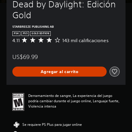
Dead by Daylight: Edición 
Gold
STARBREEZE PUBLISHING AB
PS4
PS5
GOLD EDITION
4.11
143 mil calificaciones
C
a
l
US$69.99
i
f
i
Agregar al carrito
c
a
c
i
ó
Derramamiento de sangre, La experiencia del juego
n
podría cambiar durante el juego online, Lenguaje fuerte,
p
Violencia intensa
r
o
m
Se requiere PS Plus para jugar online
e
d