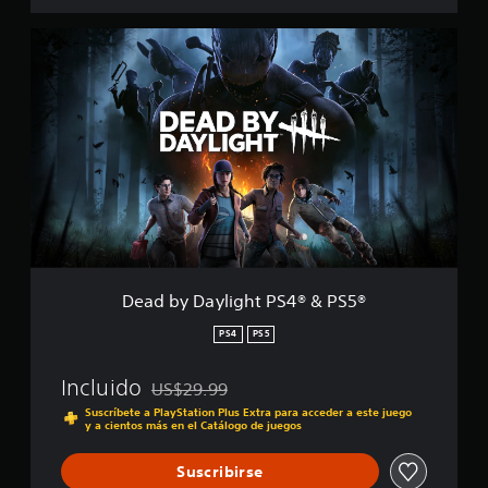
D
e
a
d
b
y
D
a
y
l
i
g
h
t
Dead by Daylight PS4® & PS5®
P
S
PS4
PS5
4
®
Incluido
US$29.99
&
Rebajado del precio original de US$29.99
P
Suscríbete a PlayStation Plus Extra para acceder a este juego
y a cientos más en el Catálogo de juegos
S
5
®
Suscribirse