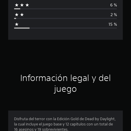
6 %
f
2 %
i
15 %
c
a
c
i
ó
Información legal y del
n
juego
p
r
o
Disfruta del terror con la Edición Gold de Dead by Daylight,
la cual incluye el juego base y 12 capítulos con un total de
m
16 asesinos y 19 sobrevivientes.