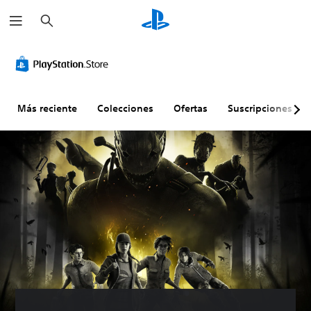
B
u
s
c
a
r
Más reciente
Colecciones
Ofertas
Suscripciones