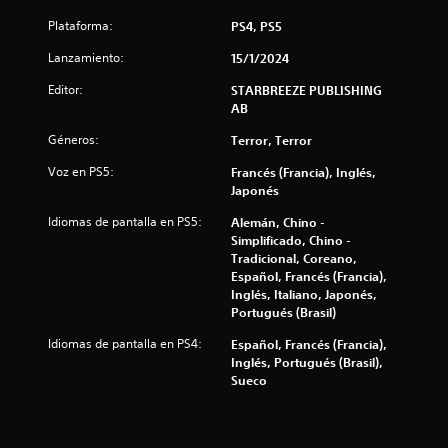
r
Plataforma:
PS4, PS5
e
Lanzamiento:
15/1/2024
Editor:
STARBREEZE PUBLISHING
l
AB
l
Géneros:
Terror, Terror
a
Voz en PS5:
Francés (Francia), Inglés,
Japonés
s
Idiomas de pantalla en PS5:
Alemán, Chino -
Simplificado, Chino -
d
Tradicional, Coreano,
Español, Francés (Francia),
e
Inglés, Italiano, Japonés,
Portugués (Brasil)
c
Idiomas de pantalla en PS4:
Español, Francés (Francia),
i
Inglés, Portugués (Brasil),
Sueco
n
c