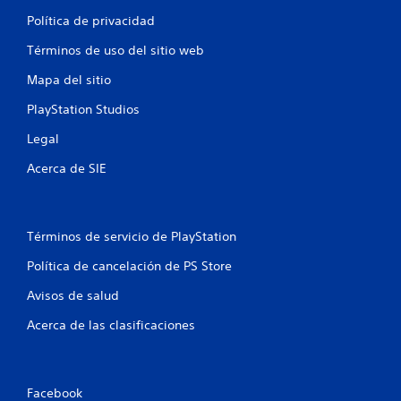
0
Política de privacidad
1
Términos de uso del sitio web
3
Mapa del sitio
c
PlayStation Studios
Legal
a
Acerca de SIE
l
i
Términos de servicio de PlayStation
f
Política de cancelación de PS Store
i
Avisos de salud
c
Acerca de las clasificaciones
a
c
Facebook