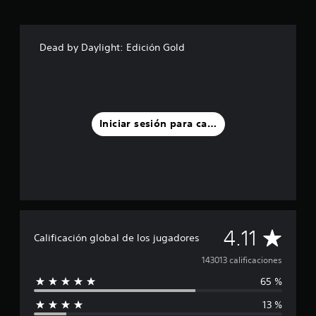
Dead by Daylight: Edición Gold
Iniciar sesión para calificar
C
4.11
Calificación global de los jugadores
a
143013 calificaciones
65 %
l
13 %
i