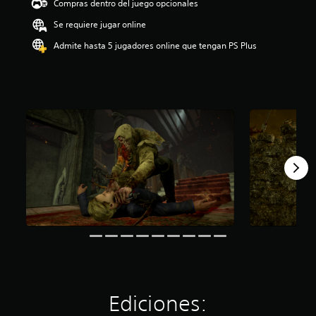
Compras dentro del juego opcionales
i
o
Se requiere jugar online
:
Admite hasta 5 jugadores online que tengan PS Plus
4
.
1
1
e
s
t
r
e
l
l
a
s
d
e
c
i
n
c
o
Ediciones:
e
s