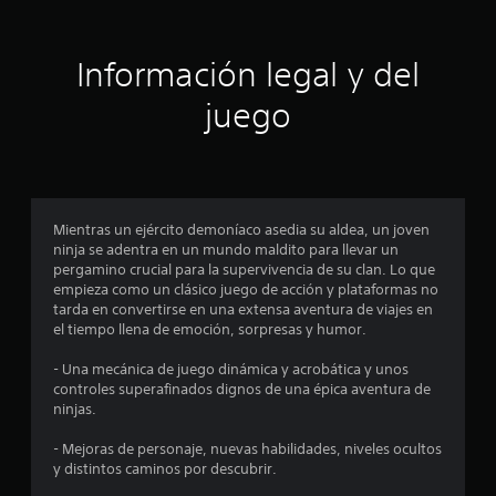
i
ó
Información legal y del
n
juego
p
r
o
Mientras un ejército demoníaco asedia su aldea, un joven
ninja se adentra en un mundo maldito para llevar un
m
pergamino crucial para la supervivencia de su clan. Lo que
empieza como un clásico juego de acción y plataformas no
e
tarda en convertirse en una extensa aventura de viajes en
el tiempo llena de emoción, sorpresas y humor.
d
- Una mecánica de juego dinámica y acrobática y unos
i
controles superafinados dignos de una épica aventura de
ninjas.
o
- Mejoras de personaje, nuevas habilidades, niveles ocultos
:
y distintos caminos por descubrir.