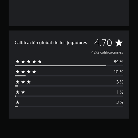
C
4.70
Calificación global de los jugadores
a
4272 calificaciones
84 %
l
10 %
i
3 %
f
1 %
i
3 %
c
a
c