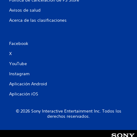
l
Avisos de salud
d
Acerca de las clasificaciones
e
4
Facebook
2
X
7
YouTube
2
Instagram
c
Aplicación Android
a
Aplicación iOS
l
© 2026 Sony Interactive Entertainment Inc. Todos los
i
derechos reservados.
f