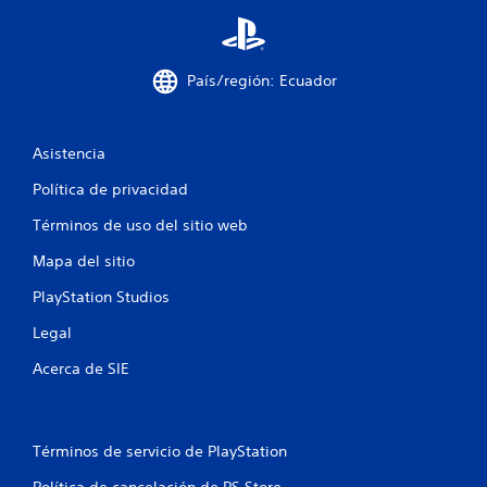
l
l
País/región: Ecuador
a
s
Asistencia
e
Política de privacidad
n
Términos de uso del sitio web
u
Mapa del sitio
n
PlayStation Studios
t
Legal
o
Acerca de SIE
t
a
Términos de servicio de PlayStation
Política de cancelación de PS Store