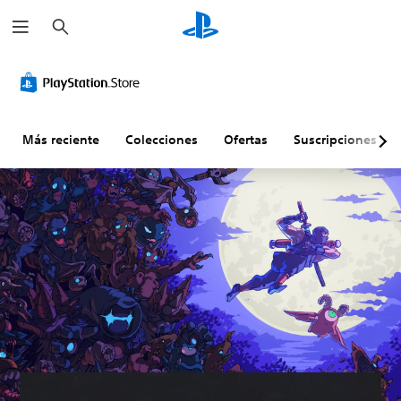
B
u
s
c
a
r
Más reciente
Colecciones
Ofertas
Suscripciones