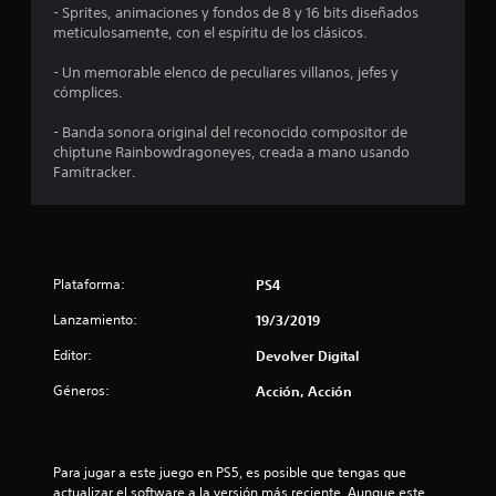
4
- Sprites, animaciones y fondos de 8 y 16 bits diseñados
meticulosamente, con el espíritu de los clásicos.
.
- Un memorable elenco de peculiares villanos, jefes y
7
cómplices.
- Banda sonora original del reconocido compositor de
e
chiptune Rainbowdragoneyes, creada a mano usando
Famitracker.
s
t
r
Plataforma:
PS4
e
Lanzamiento:
19/3/2019
l
Editor:
Devolver Digital
l
Géneros:
Acción, Acción
a
s
Para jugar a este juego en PS5, es posible que tengas que 
actualizar el software a la versión más reciente. Aunque este 