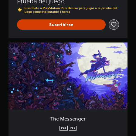
Prueba del juego
f
Suscríbete a PlayStation Plus Deluxe para jugar a la prueba del
i
juego completo durante 1 horas
c
a
Suscribirse
c
i
o
n
T
e
h
s
e
M
e
s
s
e
n
g
e
r
The Messenger
PS4
PS5