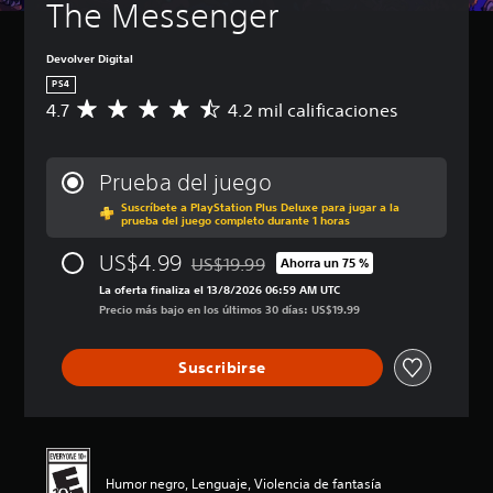
The Messenger
Devolver Digital
PS4
4.7
4.2 mil calificaciones
C
a
l
i
Prueba del juego
f
Suscríbete a PlayStation Plus Deluxe para jugar a la
i
prueba del juego completo durante 1 horas
c
a
US$4.99
US$19.99
Ahorra un 75 %
c
Rebajado del precio original de US$19.99
i
La oferta finaliza el 13/8/2026 06:59 AM UTC
ó
Precio más bajo en los últimos 30 días: US$19.99
n
p
Suscribirse
r
o
m
e
d
i
Humor negro, Lenguaje, Violencia de fantasía
o