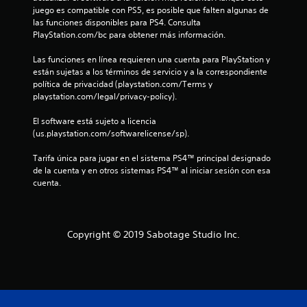
d
juego es compatible con PS5, es posible que falten algunas de 
las funciones disponibles para PS4. Consulta 
e
PlayStation.com/bc para obtener más información.
c
Las funciones en línea requieren una cuenta para PlayStation y 
están sujetas a los términos de servicio y a la correspondiente 
i
política de privacidad (playstation.com/Terms y 
playstation.com/legal/privacy-policy).
n
El software está sujeto a licencia 
c
(us.playstation.com/softwarelicense/sp).
o
Tarifa única para jugar en el sistema PS4™ principal designado 
de la cuenta y en otros sistemas PS4™ al iniciar sesión con esa 
e
cuenta.
s
t
Copyright © 2019 Sabotage Studio Inc.
r
e