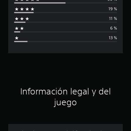
l
19 %
i
11 %
f
6 %
i
13 %
c
a
c
i
ó
Información legal y del
n
juego
p
r