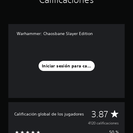
Warhammer: Chaosbane Slayer Edition
Iniciar sesión para calificar
C
3.87
Calificación global de los jugadores
a
4120 calificaciones
50 %