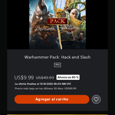
r
h
a
m
m
e
r
P
a
c
k
:
Warhammer Pack: Hack and Slash
H
a
PS4
c
k
US$9.99
US$49.99
Ahorra un 80 %
a
Rebajado del precio original de US$49.99
n
La oferta finaliza el 13/8/2026 06:59 AM UTC
d
Precio más bajo en los últimos 30 días: US$49.99
S
l
Agregar al carrito
a
s
h