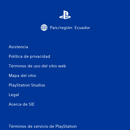
n
u
n
País/región: Ecuador
t
Asistencia
o
Política de privacidad
t
Términos de uso del sitio web
a
Mapa del sitio
l
PlayStation Studios
d
Legal
e
Acerca de SIE
4
1
Términos de servicio de PlayStation