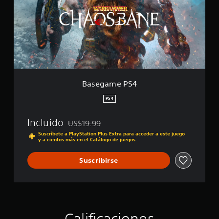
g
a
m
e
P
S
4
Basegame PS4
PS4
Incluido
US$19.99
Rebajado del precio original de US$19.99
Suscríbete a PlayStation Plus Extra para acceder a este juego
y a cientos más en el Catálogo de juegos
Suscribirse
Calificaciones