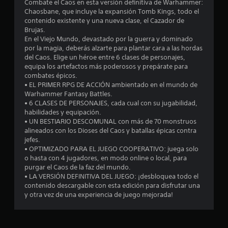
o
Combate el Caos en esta versión definitiva de Warhammer:
Chaosbane, que incluye la expansión Tomb Kings, todo el
m
contenido existente y una nueva clase, el Cazador de
Brujas.
e
En el Viejo Mundo, devastado por la guerra y dominado
por la magia, deberás alzarte para plantar cara a las hordas
d
del Caos. Elige un héroe entre 6 clases de personajes,
equipa los artefactos más poderosos y prepárate para
i
combates épicos.
• EL PRIMER RPG DE ACCIÓN ambientado en el mundo de
o
Warhammer Fantasy Battles.
• 6 CLASES DE PERSONAJES, cada cual con su jugabilidad,
:
habilidades y equipación.
• UN BESTIARIO DESCOMUNAL con más de 70 monstruos
3
alineados con los Dioses del Caos y batallas épicas contra
jefes.
.
• OPTIMIZADO PARA EL JUEGO COOPERATIVO: juega solo
o hasta con 4 jugadores, en modo online o local, para
8
purgar el Caos de la faz del mundo.
• LA VERSIÓN DEFINITIVA DEL JUEGO: ¡desbloquea todo el
contenido descargable con esta edición para disfrutar una
7
y otra vez de una experiencia de juego mejorada!
e
s