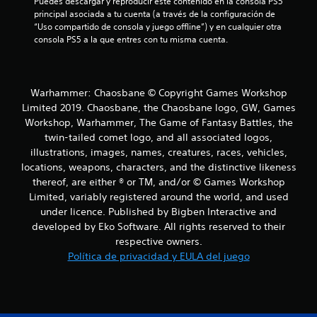
Puedes descargar y reproducir este contenido en la consola PS5 
principal asociada a tu cuenta (a través de la configuración de 
c
“Uso compartido de consola y juego offline”) y en cualquier otra 
consola PS5 a la que entres con tu misma cuenta.
o
e
Warhammer: Chaosbane © Copyright Games Workshop
s
Limited 2019. Chaosbane, the Chaosbane logo, GW, Games
t
Workshop, Warhammer, The Game of Fantasy Battles, the
twin-tailed comet logo, and all associated logos,
r
illustrations, images, names, creatures, races, vehicles,
locations, weapons, characters, and the distinctive likeness
e
thereof, are either ® or TM, and/or © Games Workshop
Limited, variably registered around the world, and used
l
under licence. Published by Bigben Interactive and
developed by Eko Software. All rights reserved to their
l
respective owners.
a
Política de privacidad y EULA del juego
s
e