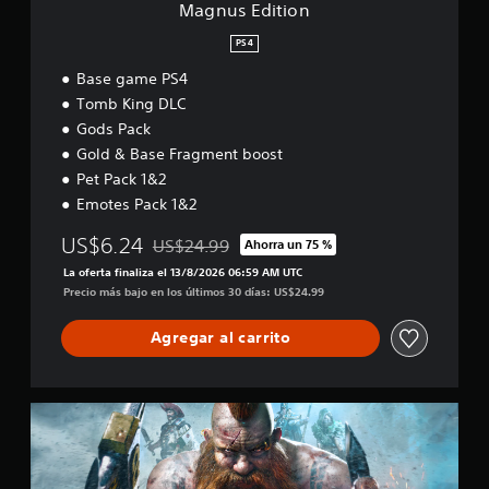
Magnus Edition
PS4
Base game PS4
Tomb King DLC
Gods Pack
Gold & Base Fragment boost
Pet Pack 1&2
Emotes Pack 1&2
US$6.24
US$24.99
Ahorra un 75 %
Rebajado del precio original de US$24.99
La oferta finaliza el 13/8/2026 06:59 AM UTC
Precio más bajo en los últimos 30 días: US$24.99
Agregar al carrito
B
a
s
e