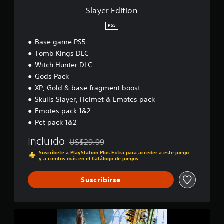
a
Slayer Edition
l
i
PS5
f
Base game PS5
i
Tomb Kings DLC
c
a
Witch Hunter DLC
c
Gods Pack
i
XP, Gold & base fragment boost
o
n
Skulls Slayer, Helmet & Emotes pack
e
Emotes pack 1&2
s
Pet pack 1&2
Incluido
US$29.99
Rebajado del precio original de US$29.99
Suscríbete a PlayStation Plus Extra para acceder a este juego
y a cientos más en el Catálogo de juegos
Suscribirse
W
a