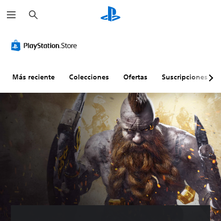
B
u
s
c
a
r
Más reciente
Colecciones
Ofertas
Suscripciones