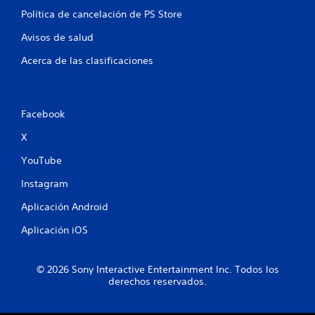
2
Política de cancelación de PS Store
Avisos de salud
0
Acerca de las clasificaciones
c
a
Facebook
l
X
i
YouTube
f
Instagram
i
Aplicación Android
c
Aplicación iOS
a
© 2026 Sony Interactive Entertainment Inc. Todos los
c
derechos reservados.
i