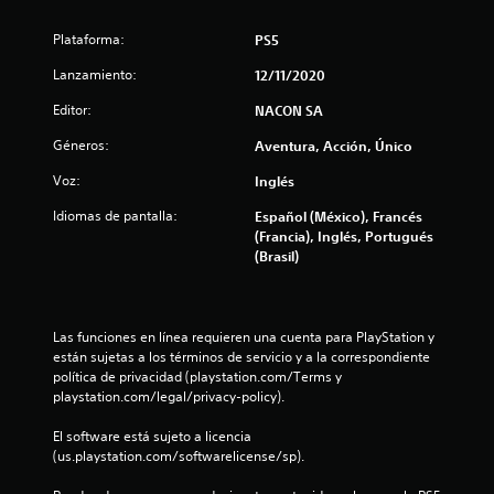
t
Plataforma:
PS5
r
Lanzamiento:
12/11/2020
Editor:
NACON SA
e
Géneros:
Aventura, Acción, Único
l
Voz:
Inglés
l
Idiomas de pantalla:
Español (México), Francés
a
(Francia), Inglés, Portugués
(Brasil)
s
d
Las funciones en línea requieren una cuenta para PlayStation y 
están sujetas a los términos de servicio y a la correspondiente 
e
política de privacidad (playstation.com/Terms y 
playstation.com/legal/privacy-policy).
c
El software está sujeto a licencia 
i
(us.playstation.com/softwarelicense/sp).
n