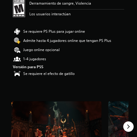
Derramamiento de sangre, Violencia
i
o
Los usuarios interactúan
:
3
.
Se requiere PS Plus para jugar online
8
7
Admite hasta 4 jugadores online que tengan PS Plus
e
s
Juego online opcional
t
1-4 jugadores
r
e
Versión para PS5
l
Se requiere el efecto de gatillo
l
a
s
d
e
c
i
n
c
o
e
s