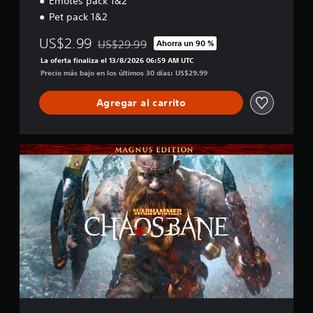
Emotes pack 1&2
Pet pack 1&2
US$2.99
US$29.99
Ahorra un 90 %
Rebajado del precio original de US$29.99
La oferta finaliza el 13/8/2026 06:59 AM UTC
Precio más bajo en los últimos 30 días: US$29.99
Agregar al carrito
M
a
g
n
u
s
E
d
i
t
i
o
n