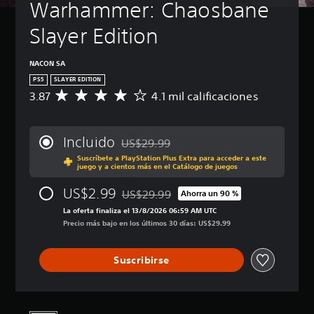
Warhammer: Chaosbane 
Slayer Edition
NACON SA
PS5
SLAYER EDITION
3.87
4.1 mil calificaciones
C
a
l
i
Incluido
US$29.99
f
Rebajado del precio original de US$29.99
Suscríbete a PlayStation Plus Extra para acceder a este
i
juego y a cientos más en el Catálogo de juegos
c
a
US$2.99
US$29.99
Ahorra un 90 %
c
Rebajado del precio original de US$29.99
i
La oferta finaliza el 13/8/2026 06:59 AM UTC
ó
Precio más bajo en los últimos 30 días: US$29.99
n
p
Suscribirse
r
o
m
e
d