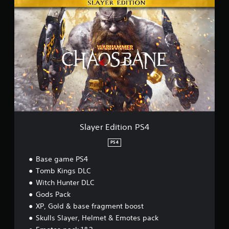
S
l
a
y
e
r
E
d
i
t
i
o
n
P
Slayer Edition PS4
S
4
PS4
Base game PS4
Tomb Kings DLC
Witch Hunter DLC
Gods Pack
XP, Gold & base fragment boost
Skulls Slayer, Helmet & Emotes pack