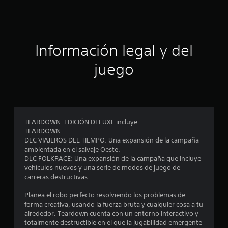
o
t
P
l
u
o
e
r
e
d
l
e
Información legal y del
e
j
s
u
j
juego
l
e
u
g
g
l
o
a
o
r
f
a
s
f
i
l
TEARDOWN: EDICIÓN DELUXE incluye:
s
n
i
TEARDOWN
n
n
DLC VIAJEROS DEL TIEMPO: Una expansión de la campaña
d
e
e
ambientada en el salvaje Oeste.
c
)
DLC FOLKRACE: Una expansión de la campaña que incluye
e
e
.
vehículos nuevos y una serie de modos de juego de
s
carreras destructivas.
c
i
G
d
Planea el robo perfecto resolviendo los problemas de
i
u
a
forma creativa, usando la fuerza bruta y cualquier cosa a tu
d
a
alrededor. Teardown cuenta con un entorno interactivo y
n
d
r
totalmente destructible en el que la jugabilidad emergente