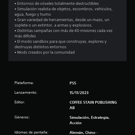
u
0
• Entornos de vóxeles totalmente destructibles
n
e
• Simulación realista de objetos, escombros, vehículos,
t
p
9
agua, fuego y humo
u
r
• Gran variedad de herramientas, desde un mazo, un
e
o
9
soplete o un extintor, a armas y explosivos.
d
l
• Distintas campañas con más de 40 misiones cada vez
a
e
c
más difíciles
s
s
• El modo sandbox para que construyas, explores y
v
a
t
destruyas distintos entornos
o
• Mods creados por la comunidad
á
l
l
c
v
t
e
i
r
i
a
l
f
l
Plataforma:
e
PS5
j
s
i
u
Lanzamiento:
15/11/2023
P
e
u
Editor:
c
COFFEE STAIN PUBLISHING
g
e
AB
o
d
a
e
Géneros:
Simulación, Estrategia,
e
x
Acción
s
c
a
j
c
Idiomas de pantalla:
Alemán, Chino -
u