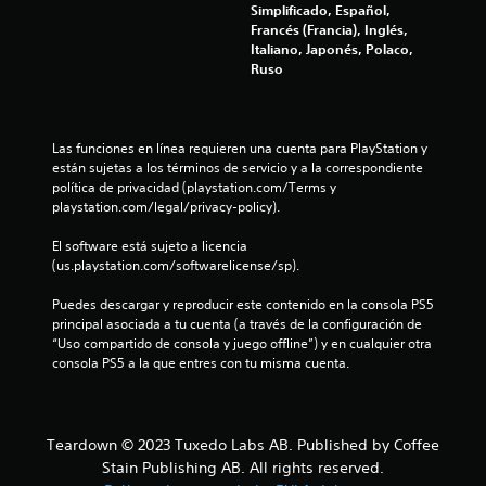
i
t
Simplificado, Español,
g
a
Francés (Francia), Inglés,
a
m
o
Italiano, Japonés, Polaco,
r
e
Ruso
s
n
n
i
t
n
e
e
n
d
Las funciones en línea requieren una cuenta para PlayStation y 
e
o
s
están sujetas a los términos de servicio y a la correspondiente 
c
n
política de privacidad (playstation.com/Terms y 
e
d
playstation.com/legal/privacy-policy).
s
e
i
l
El software está sujeto a licencia 
d
o
(us.playstation.com/softwarelicense/sp).
a
d
d
e
Puedes descargar y reproducir este contenido en la consola PS5 
d
j
principal asociada a tu cuenta (a través de la configuración de 
e
a
“Uso compartido de consola y juego offline”) y en cualquier otra 
u
s
consola PS5 a la que entres con tu misma cuenta.
s
t
a
e
r
.
l
Teardown © 2023 Tuxedo Labs AB. Published by Coffee
o
s
Stain Publishing AB. All rights reserved.