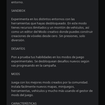
e
entorno.
n
t
n
o
t
SANDBOX
u
s
o
d
.
Experimenta en los distintos entornos con las
n
e
herramientas que hayas desbloqueado. En este modo
g
tienes recursos ilimitados y un montón de vehículos, así
t
S
u
como un editor del Modo creativo donde puedes construir
a
e
creaciones de vóxeles desde cero. Sin presiones, solo
o
r
p
diversión.
d
u
t
a
e
DESAFÍOS
d
d
a
o
e
Pon a prueba tus habilidades en los modos de juego
m
experimentales. Se desbloquean desafíos nuevos según
j
a
l
vas progresando en la campaña.
u
n
g
u
d
MODS
a
a
l
e
r
Juega con los mejores mods creados por la comunidad.
p
s
Instala fácilmente nuevos mapas, minijuegos,
a
1
i
herramientas, vehículos y mucho más usando el gestor de
r
n
mods del juego.
a
9
c
q
CARACTERÍSTICAS
o