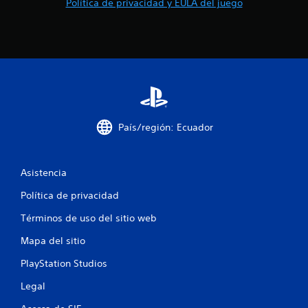
c
Política de privacidad y EULA del juego
o
n
t
r
o
l
e
s
t
á
País/región: Ecuador
c
t
i
Asistencia
l
e
Política de privacidad
s
.
Términos de uso del sitio web
Mapa del sitio
S
e
PlayStation Studios
p
u
Legal
e