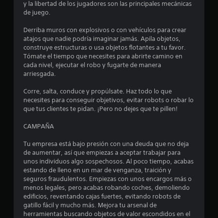
e
d
y la libertad de los jugadores son las principales mecánicas
c
u
de juego.
a
s
d
o
a
Derriba muros con explosivos o con vehículos para crear
o
r
atajos que nadie podría imaginar jamás. Apila objetos,
m
e
l
construye estructuras o usa objetos flotantes a tu favor.
a
o
Tómate el tiempo que necesites para abrirte camino en
s
n
s
cada nivel, ejecutar el robo y fugarte de manera
c
u
arriesgada.
t
o
a
n
l
Corre, salta, conduce y propúlsate. Haz todo lo que
r
t
necesites para conseguir objetivos, evitar robots o robar lo
P
r
que tus clientes te pidan. ¡Pero no dejes que te pillen!
u
e
o
e
l
CAMPAÑA
d
e
l
e
s
Tu empresa está bajo presión con una deuda que no deja
s
d
l
de aumentar, así que empiezas a aceptar trabajar para
c
e
unos individuos algo sospechosos. Al poco tiempo, acabas
r
m
a
estando de lleno en un mar de venganza, traición y
e
o
seguros fraudulentos. Empiezas con unos encargos más o
a
v
s
menos legales, pero acabas robando coches, demoliendo
r
i
edificios, reventando cajas fuertes, evitando robots de
p
m
e
gatillo fácil y mucho más. Mejora tu arsenal de
u
i
herramientas buscando objetos de valor escondidos en el
n