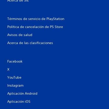
Acerca de SIE
d
e
j
u
Términos de servicio de PlayStation
g
a
Política de cancelación de PS Store
r
Avisos de salud
s
i
Acerca de las clasificaciones
n
v
i
b
Facebook
r
X
a
c
YouTube
i
ó
Instagram
n
Aplicación Android
d
e
Aplicación iOS
l
c