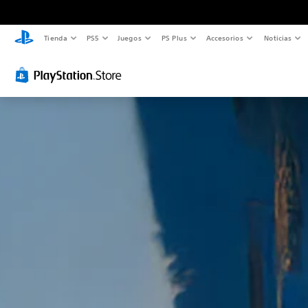
Tienda
PS5
Juegos
PS Plus
Accesorios
Noticias