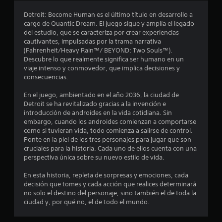
o
Detroit: Become Human es el último título en desarrollo a
cargo de Quantic Dream. El juego sigue y amplía el legado
m
del estudio, que se caracteriza por crear experiencias
cautivantes, impulsadas por la trama narrativa
e
(Fahrenheit/Heavy Rain™/ BEYOND: Two Souls™).
Descubre lo que realmente significa ser humano en un
d
viaje intenso y conmovedor, que implica decisiones y
consecuencias.
i
En el juego, ambientado en el año 2036, la ciudad de
o
Detroit se ha revitalizado gracias a la invención e
introducción de androides en la vida cotidiana. Sin
:
embargo, cuando los androides comienzan a comportarse
como si tuvieran vida, todo comienza a salirse de control.
4
Ponte en la piel de los tres personajes para jugar que son
cruciales para la historia. Cada uno de ellos cuenta con una
.
perspectiva única sobre su nuevo estilo de vida.
7
En esta historia, repleta de sorpresas y emociones, cada
decisión que tomes y cada acción que realices determinará
no solo el destino del personaje, sino también el de toda la
3
ciudad y, por qué no, el de todo el mundo.
e