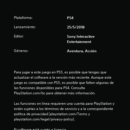
s
t
Plataforma:
PS4
r
Lanzamiento:
25/5/2018
Editor:
Sony Interactive
e
Entertainment
l
Géneros:
Aventura, Acción
l
a
Para jugar a este juego en PS5, es posible que tengas que 
actualizar el software a la versión más reciente. Aunque este 
s
juego es compatible con PS5, es posible que falten algunas de 
las funciones disponibles para PS4. Consulta 
d
PlayStation.com/bc para obtener más información.
e
Las funciones en línea requieren una cuenta para PlayStation y 
están sujetas a los términos de servicio y a la correspondiente 
c
política de privacidad (playstation.com/Terms y 
playstation.com/legal/privacy-policy).
i
El software está sujeto a licencia 