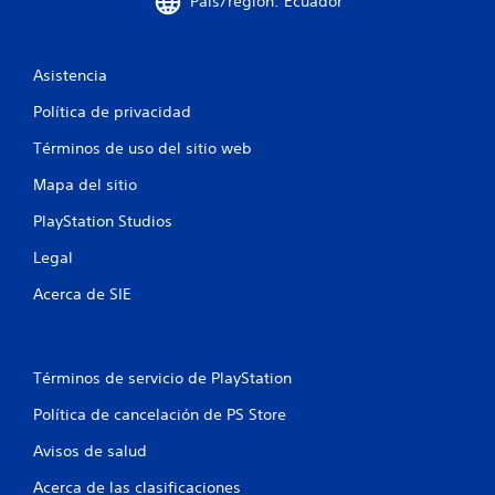
País/región: Ecuador
e
n
Asistencia
u
Política de privacidad
n
Términos de uso del sitio web
t
Mapa del sitio
o
PlayStation Studios
t
Legal
Acerca de SIE
a
l
d
Términos de servicio de PlayStation
Política de cancelación de PS Store
e
Avisos de salud
1
Acerca de las clasificaciones