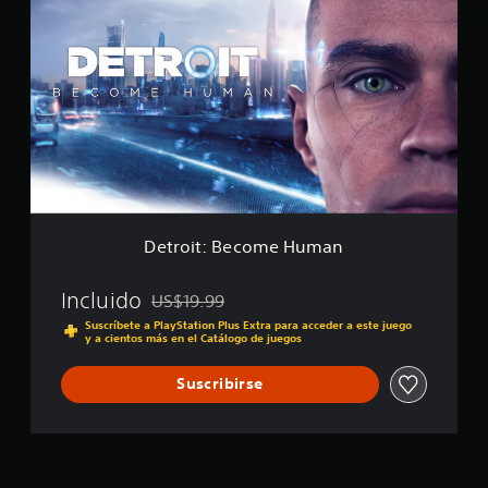
e
l
t
D
r
e
o
l
i
u
t
x
:
e
B
E
e
d
c
i
o
t
m
i
e
o
Detroit: Become Human
H
n
u
m
Incluido
US$19.99
Rebajado del precio original de US$19.99
a
Suscríbete a PlayStation Plus Extra para acceder a este juego
n
y a cientos más en el Catálogo de juegos
Suscribirse