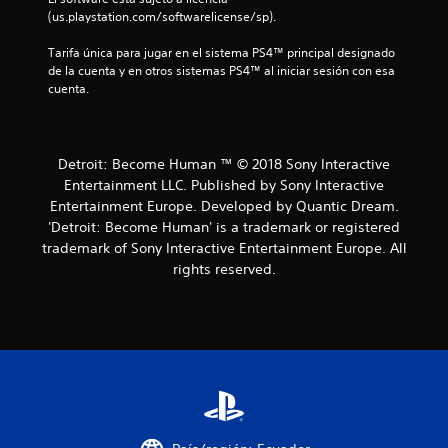
n
(us.playstation.com/softwarelicense/sp).
c
Tarifa única para jugar en el sistema PS4™ principal designado 
de la cuenta y en otros sistemas PS4™ al iniciar sesión con esa 
o
cuenta.
e
s
Detroit: Become Human ™ © 2018 Sony Interactive
Entertainment LLC. Published by Sony Interactive
t
Entertainment Europe. Developed by Quantic Dream.
'Detroit: Become Human' is a trademark or registered
r
trademark of Sony Interactive Entertainment Europe. All
rights reserved.
e
l
l
a
s