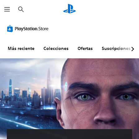
B
u
s
c
a
r
Más reciente
Colecciones
Ofertas
Suscripciones