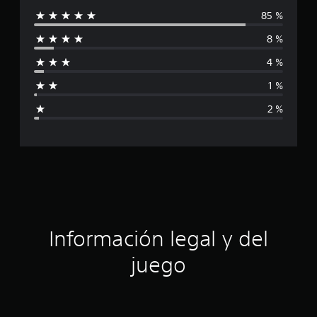
85 %
l
8 %
i
4 %
f
1 %
i
2 %
c
a
c
i
ó
Información legal y del
n
juego
p
r