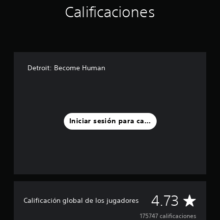
Calificaciones
Detroit: Become Human
Iniciar sesión para calificar
C
4.73
Calificación global de los jugadores
a
175747 calificaciones