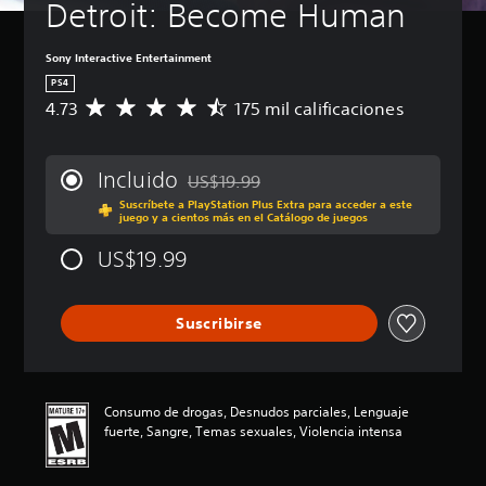
Detroit: Become Human
Sony Interactive Entertainment
PS4
4.73
175 mil calificaciones
C
a
l
i
Incluido
US$19.99
f
Rebajado del precio original de US$19.99
Suscríbete a PlayStation Plus Extra para acceder a este
i
juego y a cientos más en el Catálogo de juegos
c
a
US$19.99
c
i
ó
Suscribirse
n
p
r
o
m
Consumo de drogas, Desnudos parciales, Lenguaje
e
fuerte, Sangre, Temas sexuales, Violencia intensa
d
i
o