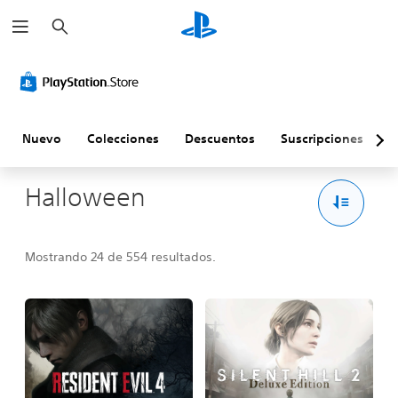
B
u
s
c
a
r
Nuevo
Colecciones
Descuentos
Suscripciones
E
Halloween
Mostrando 24 de 554 resultados.