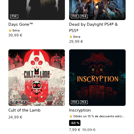
PS4
PS5
PS4
Days Gone™
Dead by Daylight PS4® &
PS5®
Extra
39,99 €
Extra
29,99 €
PS5
PS4
PS5
PS4
Cult of the Lamb
Inscryption
Obtén un 10 % de descuento adicional
24,99 €
-60 %
Precio de la oferta: 7,99 €. Precio ori
7,99 €
19,99 €