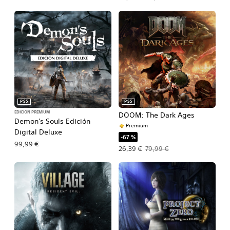
PS5
PS5
EDICIÓN PREMIUM
DOOM: The Dark Ages
Demon's Souls Edición
Premium
Digital Deluxe
-67 %
99,99 €
Precio de la oferta: 26,39 €. Precio o
26,39 €
79,99 €