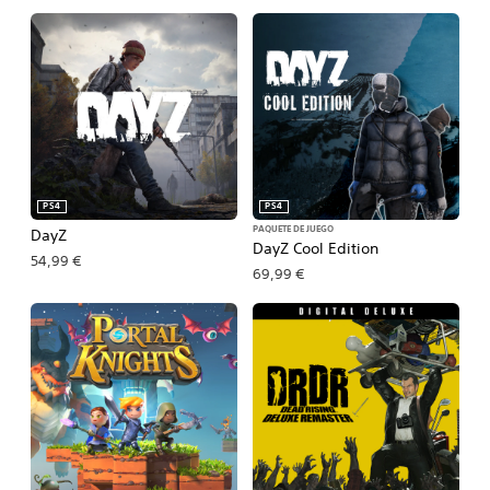
PS4
PS4
PAQUETE DE JUEGO
DayZ
DayZ Cool Edition
54,99 €
69,99 €