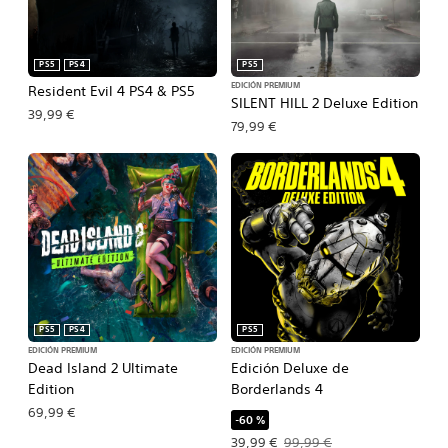
PS5
PS4
PS5
EDICIÓN PREMIUM
Resident Evil 4 PS4 & PS5
SILENT HILL 2 Deluxe Edition
39,99 €
79,99 €
PS5
PS4
PS5
EDICIÓN PREMIUM
EDICIÓN PREMIUM
Dead Island 2 Ultimate
Edición Deluxe de
Edition
Borderlands 4
69,99 €
-60 %
Precio de la oferta: 39,99 €. Precio o
39,99 €
99,99 €