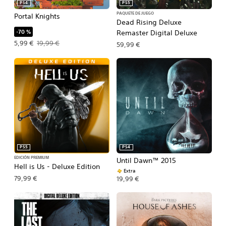
PS4
PS5
PAQUETE DE JUEGO
Portal Knights
Dead Rising Deluxe
-70 %
Remaster Digital Deluxe
Precio de la oferta: 5,99 €. Precio original: 19,99 €.
5,99 €
19,99 €
59,99 €
PS5
PS4
EDICIÓN PREMIUM
Until Dawn™ 2015
Hell is Us - Deluxe Edition
Extra
79,99 €
19,99 €