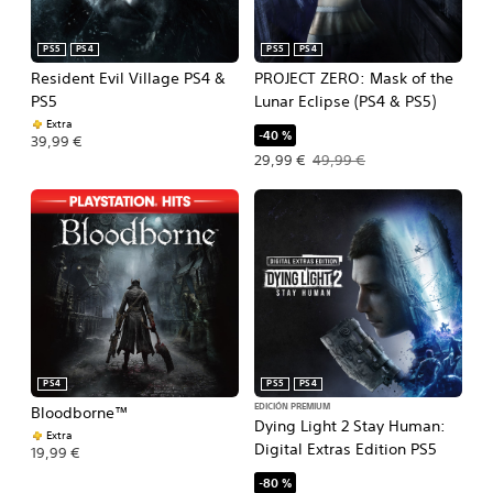
PS5
PS4
PS5
PS4
Resident Evil Village PS4 &
PROJECT ZERO: Mask of the
PS5
Lunar Eclipse (PS4 & PS5)
Extra
-40 %
39,99 €
Precio de la oferta: 29,99 €. Precio o
29,99 €
49,99 €
PS4
PS5
PS4
EDICIÓN PREMIUM
Bloodborne™
Dying Light 2 Stay Human:
Extra
Digital Extras Edition PS5
19,99 €
-80 %