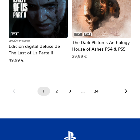
PS4
PS5
PS4
EDICIÓN PREMIUM
The Dark Pictures Anthology:
Edición digital deluxe de
House of Ashes PS4 & PS5
The Last of Us Parte II
29,99 €
49,99 €
1
2
3
…
24