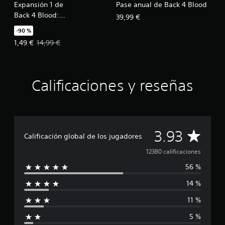
Expansión 1 de
Pase anual de Back 4 Blood
Back 4 Blood:
39,99 €
Túneles del Terror
-90 %
Precio de la oferta: 1,49 €. Precio original: 14,99 €.
1,49 €
14,99 €
Calificaciones y reseñas
C
3.93
Calificación global de los jugadores
a
12380 calificaciones
56 %
l
14 %
i
11 %
f
5 %