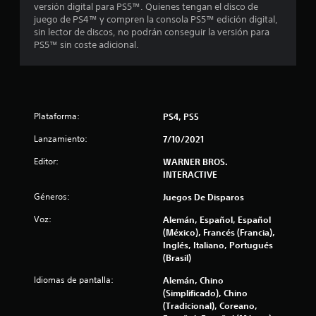
versión digital para PS5™. Quienes tengan el disco de
juego de PS4™ y compren la consola PS5™ edición digital,
sin lector de discos, no podrán conseguir la versión para
PS5™ sin coste adicional.
Plataforma:
PS4, PS5
Lanzamiento:
7/10/2021
Editor:
WARNER BROS.
INTERACTIVE
Géneros:
Juegos De Disparos
Voz:
Alemán, Español, Español
(México), Francés (Francia),
Inglés, Italiano, Portugués
(Brasil)
Idiomas de pantalla:
Alemán, Chino
(Simplificado), Chino
(Tradicional), Coreano,