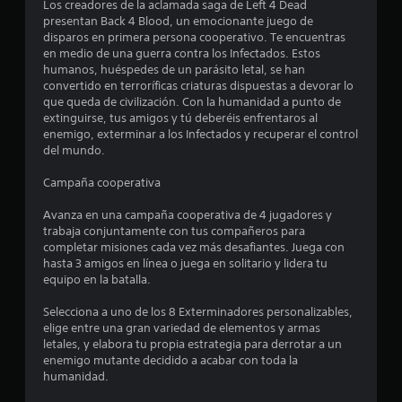
Los creadores de la aclamada saga de Left 4 Dead
l
presentan Back 4 Blood, un emocionante juego de
disparos en primera persona cooperativo. Te encuentras
a
en medio de una guerra contra los Infectados. Estos
humanos, huéspedes de un parásito letal, se han
s
convertido en terroríficas criaturas dispuestas a devorar lo
que queda de civilización. Con la humanidad a punto de
e
extinguirse, tus amigos y tú deberéis enfrentaros al
enemigo, exterminar a los Infectados y recuperar el control
n
del mundo.
1
Campaña cooperativa
Avanza en una campaña cooperativa de 4 jugadores y
2
trabaja conjuntamente con tus compañeros para
completar misiones cada vez más desafiantes. Juega con
3
hasta 3 amigos en línea o juega en solitario y lidera tu
equipo en la batalla.
8
Selecciona a uno de los 8 Exterminadores personalizables,
0
elige entre una gran variedad de elementos y armas
letales, y elabora tu propia estrategia para derrotar a un
c
enemigo mutante decidido a acabar con toda la
humanidad.
a