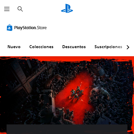
B
u
s
c
a
r
Nuevo
Colecciones
Descuentos
Suscripciones
E