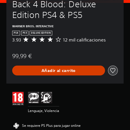
Back 4 Blood: Deluxe 
Edition PS4 & PS5
WARNER BROS. INTERACTIVE
PS4
PS5
DELUXE EDITION
3.93
12 mil calificaciones
C
a
l
99,99 €
i
f
i
Añadir al carrito
c
a
c
i
ó
n
m
e
Lenguaje, Violencia
d
i
a
Se requiere PS Plus para jugar online
d