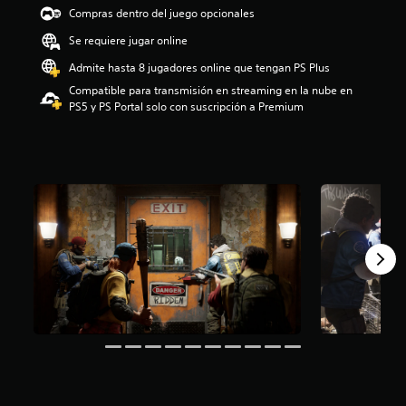
e
Compras dentro del juego opcionales
3
Se requiere jugar online
.
9
Admite hasta 8 jugadores online que tengan PS Plus
3
Compatible para transmisión en streaming en la nube en
e
PS5 y PS Portal solo con suscripción a Premium
s
t
r
e
l
l
a
s
d
e
u
n
t
o
t
a
l
d
e