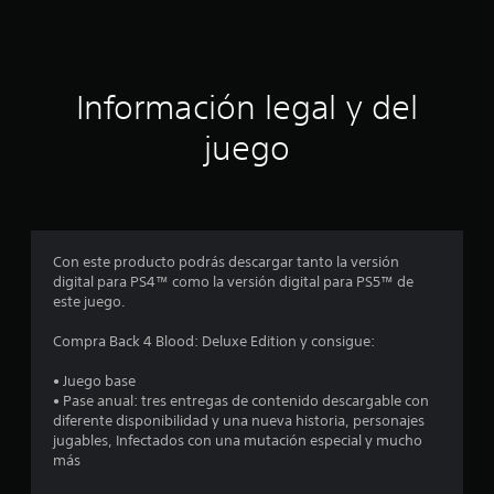
e
c
Información legal y del
i
juego
n
c
o
Con este producto podrás descargar tanto la versión
e
digital para PS4™ como la versión digital para PS5™ de
este juego.
s
Compra Back 4 Blood: Deluxe Edition y consigue:
t
• Juego base
r
• Pase anual: tres entregas de contenido descargable con
diferente disponibilidad y una nueva historia, personajes
e
jugables, Infectados con una mutación especial y mucho
más
l