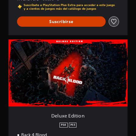
Rebajado del precio original de 69,99 €
f
Suscríbete a PlayStation Plus Extra para acceder a este juego
y a cientos de juegos más del catálogo de juegos
i
c
Suscribirse
a
c
i
o
D
n
e
e
l
s
u
x
e
E
d
i
t
i
o
n
Deluxe Edition
PS4
PS5
Back 4 Blood