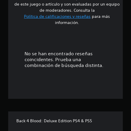
d
de este juego o artículo y son evaluadas por un equipo
e
de moderadores. Consulta la
Política de calificaciones y reseñas
para más
3
información.
.
9
3
No se han encontrado reseñas
coincidentes. Prueba una
e
combinación de búsqueda distinta.
s
t
r
e
l
Back 4 Blood: Deluxe Edition PS4 & PS5
l