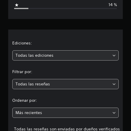
i
14 %
c
a
c
i
Ediciones:
ó
Todas las ediciones
n
Filtrar por:
m
Todas las reseñas
e
d
Ordenar por:
i
Más recientes
a
Todas las reseñas son enviadas por dueños verificados