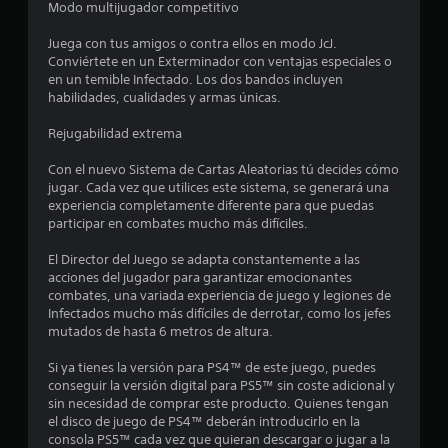
Modo multijugador competitivo
l
Juega con tus amigos o contra ellos en modo JcJ.
i
Conviértete en un Exterminador con ventajas especiales o
en un temible Infectado. Los dos bandos incluyen
f
habilidades, cualidades y armas únicas.
i
Rejugabilidad extrema
c
Con el nuevo Sistema de Cartas Aleatorias tú decides cómo
jugar. Cada vez que utilices este sistema, se generará una
a
experiencia completamente diferente para que puedas
participar en combates mucho más difíciles.
c
El Director del Juego se adapta constantemente a las
i
acciones del jugador para garantizar emocionantes
combates, una variada experiencia de juego y legiones de
o
Infectados mucho más difíciles de derrotar, como los jefes
mutados de hasta 6 metros de altura.
n
Si ya tienes la versión para PS4™ de este juego, puedes
e
conseguir la versión digital para PS5™ sin coste adicional y
sin necesidad de comprar este producto. Quienes tengan
s
el disco de juego de PS4™ deberán introducirlo en la
consola PS5™ cada vez que quieran descargar o jugar a la