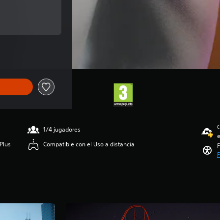
 de 59,99 €
al de 59,99 €
C
1/4 jugadores
e
Plus
Compatible con el Uso a distancia
F
F