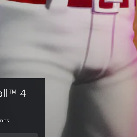
ll™ 4
ones