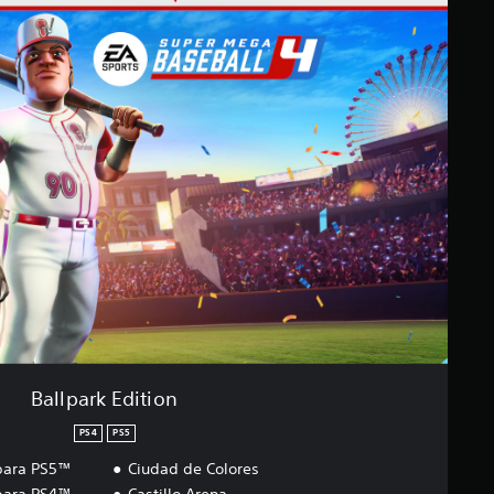
Ballpark Edition
PS4
PS5
para PS5™
Ciudad de Colores
para PS4™
Castillo Arena