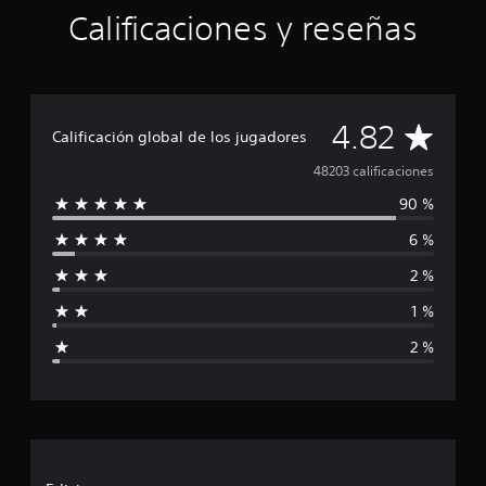
Calificaciones y reseñas
C
4.82
Calificación global de los jugadores
a
48203 calificaciones
90 %
l
6 %
i
2 %
f
1 %
i
2 %
c
a
c