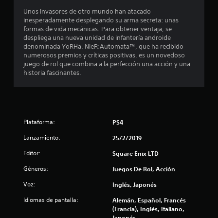
n
Unos invasores de otro mundo han atacado
inesperadamente desplegando su arma secreta: unas
4
formas de vida mecánicas. Para obtener ventaja, se
despliega una nueva unidad de infantería androide
denominada YoRHa. NieR:Automata™, que ha recibido
8
numerosos premios y críticas positivas, es un novedoso
juego de rol que combina a la perfección una acción y una
2
historia fascinantes.
0
3
c
Plataforma:
PS4
a
Lanzamiento:
25/2/2019
Editor:
Square Enix LTD
l
Géneros:
Juegos De Rol, Acción
i
Voz:
Inglés, Japonés
f
Idiomas de pantalla:
Alemán, Español, Francés
i
(Francia), Inglés, Italiano,
Japonés