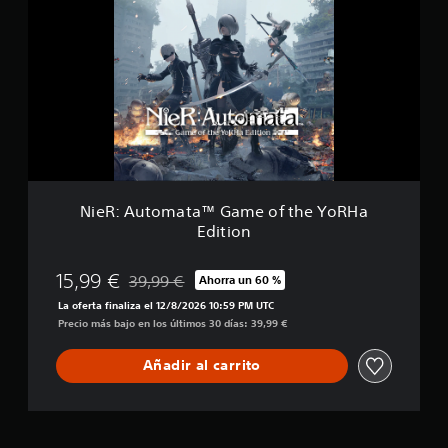
f
e
2
i
R
8
c
:
a
A
c
u
i
t
o
o
n
m
e
a
s
t
a
™
NieR: Automata™ Game of the YoRHa
G
Edition
a
m
e
15,99 €
39,99 €
Ahorra un 60 %
Rebajado del precio original de 39,99 €
o
La oferta finaliza el 12/8/2026 10:59 PM UTC
f
Precio más bajo en los últimos 30 días: 39,99 €
t
h
e
Añadir al carrito
Y
o
R
H