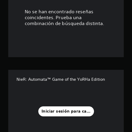
8
2
No se han encontrado reseñas
coincidentes. Prueba una
e
combinación de búsqueda distinta.
s
t
r
e
l
NieR: Automata™ Game of the YoRHa Edition
l
a
s
Iniciar sesión para calificar
d