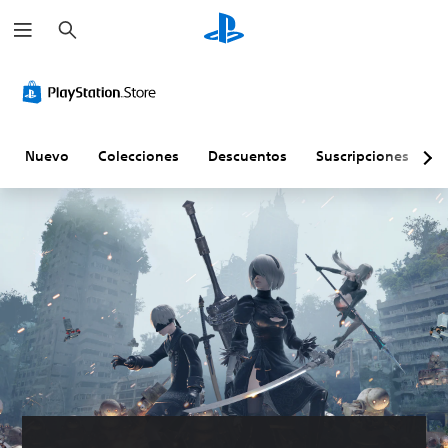
B
u
s
c
a
r
Nuevo
Colecciones
Descuentos
Suscripciones
E