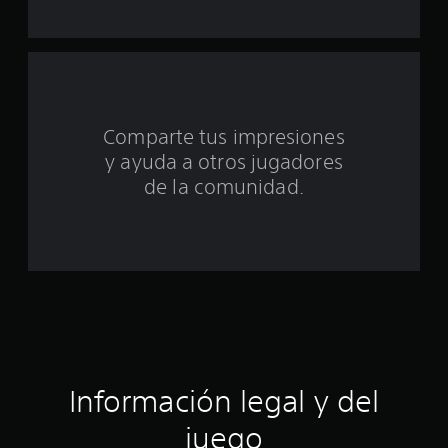
e
u
n
t
Comparte tus impresiones
o
y ayuda a otros jugadores
t
de la comunidad.
a
l
d
e
c
Información legal y del
i
juego
n