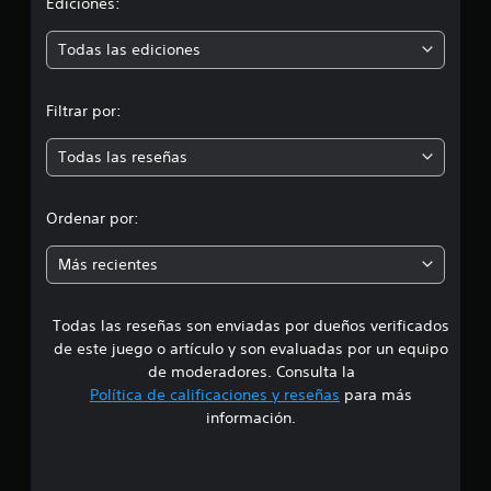
i
Ediciones:
ó
Todas las ediciones
n
Filtrar por:
m
Todas las reseñas
e
d
Ordenar por:
i
Más recientes
a
Todas las reseñas son enviadas por dueños verificados
d
de este juego o artículo y son evaluadas por un equipo
e
de moderadores. Consulta la
Política de calificaciones y reseñas
para más
4
información.
.