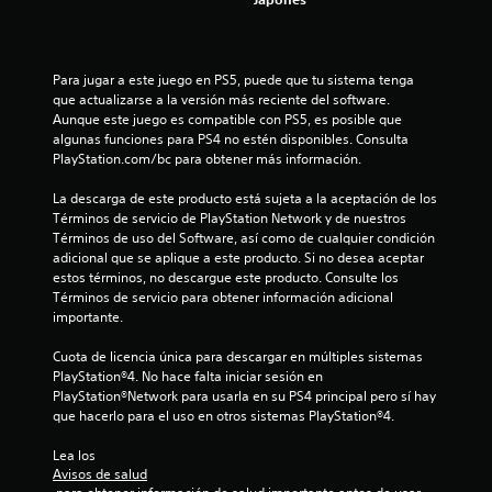
c
a
Para jugar a este juego en PS5, puede que tu sistema tenga 
que actualizarse a la versión más reciente del software. 
c
Aunque este juego es compatible con PS5, es posible que 
algunas funciones para PS4 no estén disponibles. Consulta 
i
PlayStation.com/bc para obtener más información.
o
La descarga de este producto está sujeta a la aceptación de los 
Términos de servicio de PlayStation Network y de nuestros 
n
Términos de uso del Software, así como de cualquier condición 
adicional que se aplique a este producto. Si no desea aceptar 
e
estos términos, no descargue este producto. Consulte los 
Términos de servicio para obtener información adicional 
s
importante.
Cuota de licencia única para descargar en múltiples sistemas 
PlayStation®4. No hace falta iniciar sesión en 
PlayStation®Network para usarla en su PS4 principal pero sí hay 
que hacerlo para el uso en otros sistemas PlayStation®4.
Lea los 
Avisos de salud