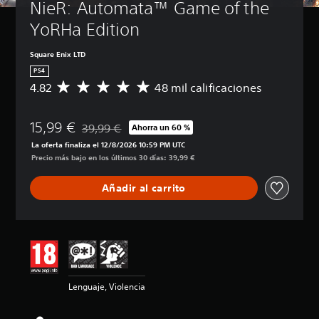
NieR: Automata™ Game of the 
YoRHa Edition
Square Enix LTD
PS4
4.82
48 mil calificaciones
C
a
l
15,99 €
i
39,99 €
Ahorra un 60 %
Rebajado del precio original de 39,99 €
f
La oferta finaliza el 12/8/2026 10:59 PM UTC
i
Precio más bajo en los últimos 30 días: 39,99 €
c
a
Añadir al carrito
c
i
ó
n
m
e
d
i
Lenguaje, Violencia
a
d
e