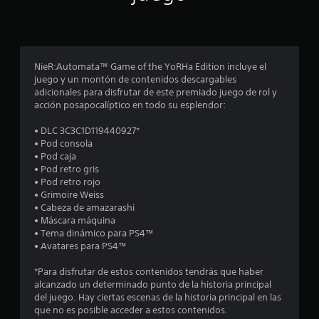
c
o
NieR:Automata™ Game of the YoRHa Edition incluye el
e
juego y un montón de contenidos descargables
adicionales para disfrutar de este premiado juego de rol y
s
acción posapocalíptico en todo su esplendor:
t
• DLC 3C3C1D119440927*
• Pod consola
r
• Pod caja
• Pod retro gris
e
• Pod retro rojo
• Grimoire Weiss
l
• Cabeza de amazarashi
• Máscara máquina
l
• Tema dinámico para PS4™
• Avatares para PS4™
a
*Para disfrutar de estos contenidos tendrás que haber
s
alcanzado un determinado punto de la historia principal
del juego. Hay ciertas escenas de la historia principal en las
e
que no es posible acceder a estos contenidos.