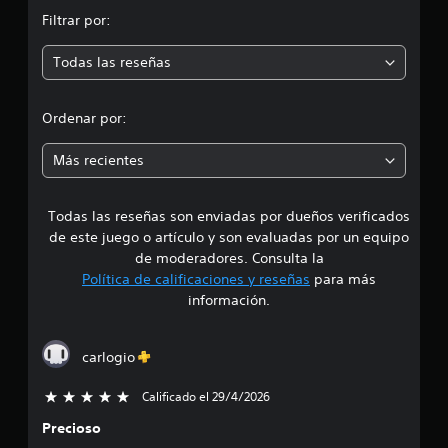
n
Filtrar por:
m
Todas las reseñas
e
d
Ordenar por:
i
Más recientes
a
Todas las reseñas son enviadas por dueños verificados
d
de este juego o artículo y son evaluadas por un equipo
e
de moderadores. Consulta la
Política de calificaciones y reseñas
para más
4
información.
.
carlogio
4
Calificado el 29/4/2026
5 estrellas de un total de 5
4
Precioso
e