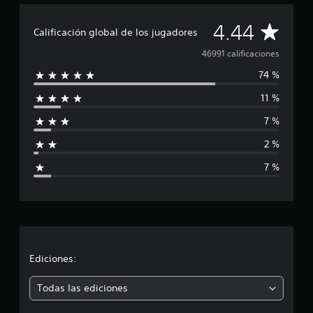
C
4.44
Calificación global de los jugadores
a
46991 calificaciones
74 %
l
11 %
i
7 %
f
2 %
i
7 %
c
a
c
i
Ediciones:
ó
Todas las ediciones