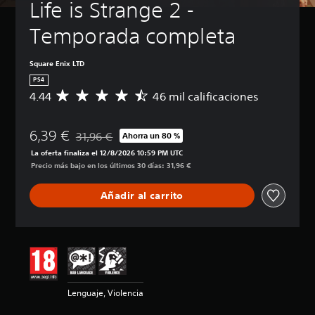
Life is Strange 2 - 
Temporada completa
Square Enix LTD
PS4
4.44
46 mil calificaciones
C
a
l
6,39 €
i
31,96 €
Ahorra un 80 %
Rebajado del precio original de 31,96 €
f
La oferta finaliza el 12/8/2026 10:59 PM UTC
i
Precio más bajo en los últimos 30 días: 31,96 €
c
a
Añadir al carrito
c
i
ó
n
m
e
d
i
Lenguaje, Violencia
a
d