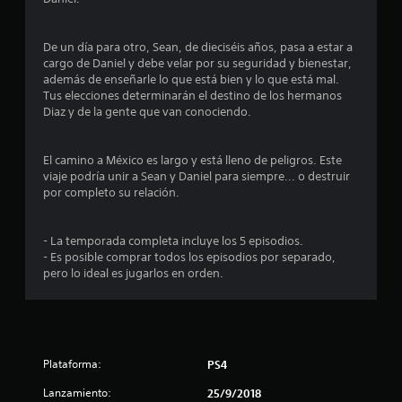
6
9
De un día para otro, Sean, de dieciséis años, pasa a estar a
cargo de Daniel y debe velar por su seguridad y bienestar,
además de enseñarle lo que está bien y lo que está mal.
9
Tus elecciones determinarán el destino de los hermanos
Diaz y de la gente que van conociendo.
1
c
El camino a México es largo y está lleno de peligros. Este
viaje podría unir a Sean y Daniel para siempre... o destruir
a
por completo su relación.
l
- La temporada completa incluye los 5 episodios.
i
- Es posible comprar todos los episodios por separado,
pero lo ideal es jugarlos en orden.
f
i
c
Plataforma:
PS4
a
Lanzamiento:
25/9/2018