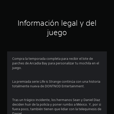
e
s
Información legal y del
t
juego
r
e
l
Compra la temporada completa para recibir el lote de
l
parches de Arcadia Bay para personalizar tu mochila en el
juego.
a
s
La premiada serie Life is Strange continúa con una historia
totalmente nueva de DONTNOD Entertainment.
e
n
Tras un trágico incidente, los hermanos Sean y Daniel Diaz
deciden huir de la policía y poner rumbo a México. Y, por si
4
fuera poco, también tienen que lidiar con la telequinesis de
Daniel.