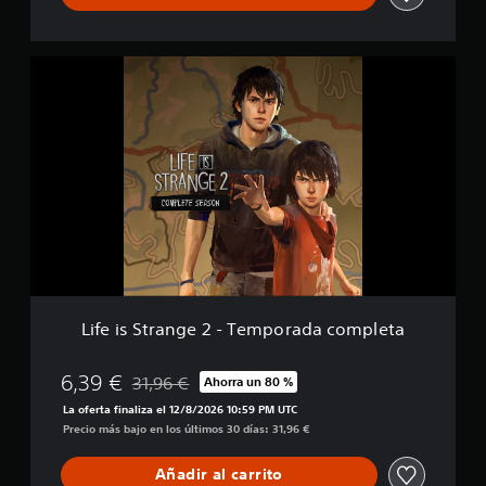
s
f
d
i
e
c
L
C
a
i
a
c
f
p
i
e
t
o
i
a
n
s
i
e
S
n
s
t
S
r
p
a
i
n
r
g
i
e
t
2
Life is Strange 2 - Temporada completa
-
T
e
6,39 €
31,96 €
Ahorra un 80 %
Rebajado del precio original de 31,96 €
m
La oferta finaliza el 12/8/2026 10:59 PM UTC
p
Precio más bajo en los últimos 30 días: 31,96 €
o
r
Añadir al carrito
a