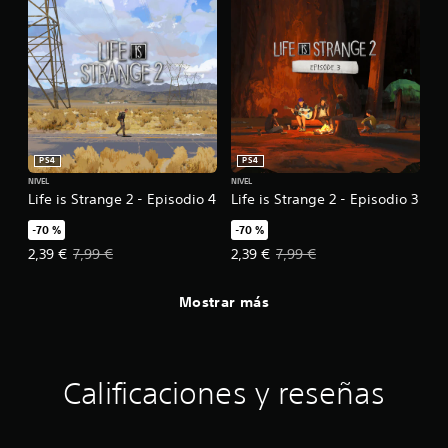
PS4
PS4
NIVEL
NIVEL
Life is Strange 2 - Episodio 4
Life is Strange 2 - Episodio 3
-70 %
-70 %
Precio de la oferta: 2,39 €. Precio original: 7,99 €.
Precio de la oferta: 2,39 €. Precio
2,39 €
7,99 €
2,39 €
7,99 €
Mostrar más
Calificaciones y reseñas