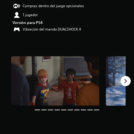
e
Compras dentro del juego opcionales
4
1 jugador
.
4
Versión para PS4
4
Vibración del mando DUALSHOCK 4
e
s
t
r
e
l
l
a
s
d
e
u
n
t
o
t
a
l
d
e