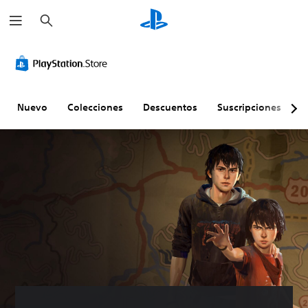
B
u
s
c
a
r
Nuevo
Colecciones
Descuentos
Suscripciones
E