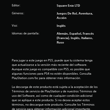
c
Editor:
Square Enix LTD
i
Géneros:
Juegos De Rol, Aventura,
Acción
o
Voz:
Inglés
n
Idiomas de pantalla:
Alemán, Español, Francés
(Francia), Inglés, Italiano,
e
Ruso
s
Para jugar a este juego en PS5, puede que tu sistema tenga 
que actualizarse a la versión más reciente del software. 
Aunque este juego es compatible con PS5, es posible que 
algunas funciones para PS4 no estén disponibles. Consulta 
PlayStation.com/bc para obtener más información.
La descarga de este producto está sujeta a la aceptación de los 
Términos de servicio de PlayStation y de nuestros Términos de 
uso del Software, así como de cualquier condición adicional 
que se aplique a este producto. Si no desea aceptar estos 
términos, no descargue este producto. Consulte los Términos 
de servicio para obtener información adicional importante.