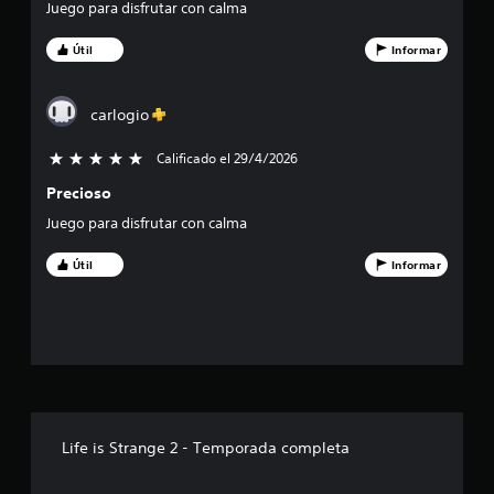
Juego para disfrutar con calma
s
Útil
Informar
t
r
carlogio
e
Calificado el 29/4/2026
5 estrellas de un total de 5
Precioso
l
Juego para disfrutar con calma
l
Útil
Informar
a
s
d
e
u
Life is Strange 2 - Temporada completa
n