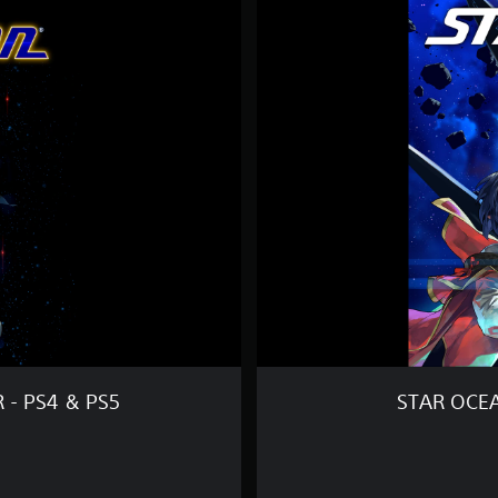
T
A
R
O
C
E
A
N
T
H
E
S
E
C
O
N
D
S
T
- PS4 & PS5
STAR OCE
O
R
Y
R
-