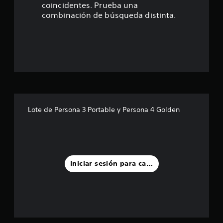
coincidentes. Prueba una
s
combinación de búsqueda distinta.
t
r
e
l
l
Lote de Persona 3 Portable y Persona 4 Golden
a
s
d
Iniciar sesión para calificar
e
u
n