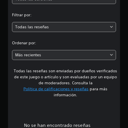
n
Filtrar por:
m
Todas las reseñas
e
d
Ordenar por:
i
Más recientes
a
Todas las reseñas son enviadas por dueños verificados
d
de este juego o artículo y son evaluadas por un equipo
e
de moderadores. Consulta la
Política de calificaciones y reseñas
para más
4
información.
.
9
e
No se han encontrado reseñas