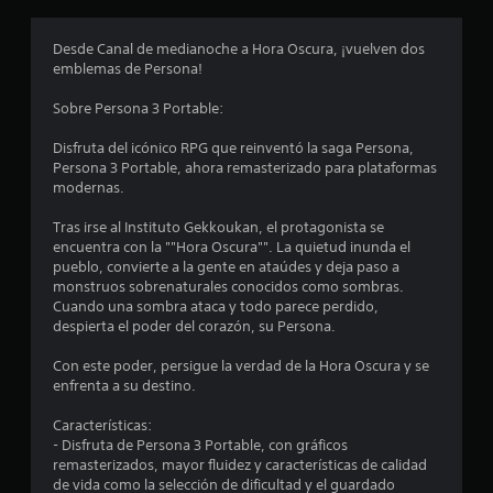
e
Desde Canal de medianoche a Hora Oscura, ¡vuelven dos
s
emblemas de Persona!
t
Sobre Persona 3 Portable:
r
Disfruta del icónico RPG que reinventó la saga Persona,
Persona 3 Portable, ahora remasterizado para plataformas
e
modernas.
l
Tras irse al Instituto Gekkoukan, el protagonista se
encuentra con la ""Hora Oscura"". La quietud inunda el
l
pueblo, convierte a la gente en ataúdes y deja paso a
monstruos sobrenaturales conocidos como sombras.
a
Cuando una sombra ataca y todo parece perdido,
despierta el poder del corazón, su Persona.
s
Con este poder, persigue la verdad de la Hora Oscura y se
e
enfrenta a su destino.
n
Características:
- Disfruta de Persona 3 Portable, con gráficos
1
remasterizados, mayor fluidez y características de calidad
de vida como la selección de dificultad y el guardado