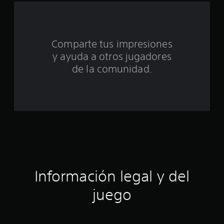
t
o
Comparte tus impresiones
t
y ayuda a otros jugadores
a
de la comunidad.
l
d
e
c
i
Información legal y del
n
juego
c
o