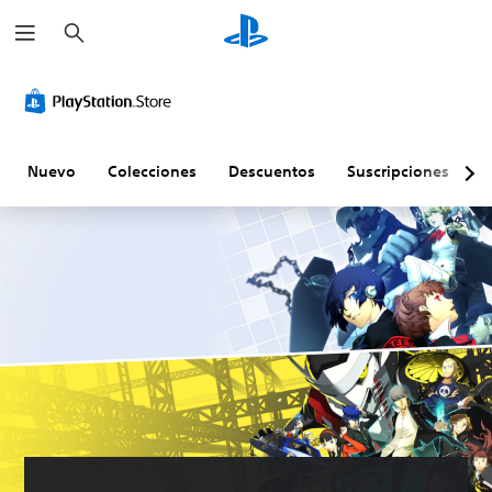
B
u
s
c
a
r
Nuevo
Colecciones
Descuentos
Suscripciones
E