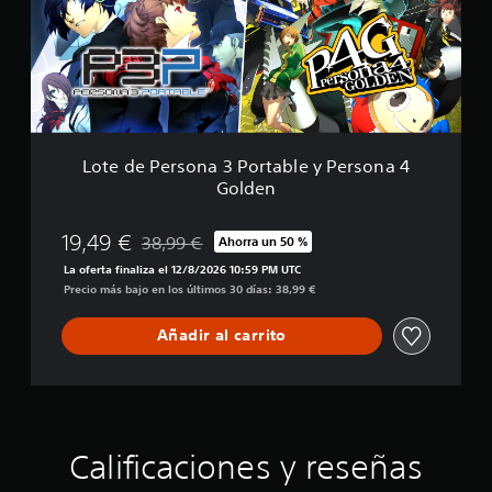
i
P
c
e
a
r
c
s
i
o
o
n
n
a
e
3
s
Lote de Persona 3 Portable y Persona 4
P
Golden
o
r
t
19,49 €
38,99 €
Ahorra un 50 %
Rebajado del precio original de 38,99 €
a
La oferta finaliza el 12/8/2026 10:59 PM UTC
b
Precio más bajo en los últimos 30 días: 38,99 €
l
e
y
Añadir al carrito
P
e
r
s
o
n
Calificaciones y reseñas
a