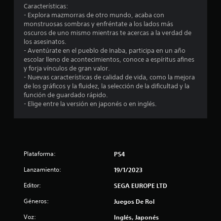
c
Características:
- Explora mazmorras de otro mundo, acaba con
i
monstruosas sombras y enfréntate a los lados más
oscuros de uno mismo mientras te acercas a la verdad de
o
los asesinatos.
- Aventúrate en el pueblo de Inaba, participa en un año
n
escolar lleno de acontecimientos, conoce a espíritus afines
y forja vínculos de gran valor.
e
- Nuevas características de calidad de vida, como la mejora
de los gráficos y la fluidez, la selección de la dificultad y la
s
función de guardado rápido.
- Elige entre la versión en japonés o en inglés.
Plataforma:
PS4
Lanzamiento:
19/1/2023
Editor:
SEGA EUROPE LTD
Géneros:
Juegos De Rol
Voz:
Inglés, Japonés