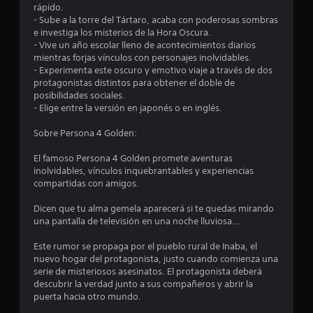
1
rápido.
- Sube a la torre del Tártaro, acaba con poderosas sombras
e investiga los misterios de la Hora Oscura.
8
- Vive un año escolar lleno de acontecimientos diarios
mientras forjas vínculos con personajes inolvidables.
6
- Experimenta este oscuro y emotivo viaje a través de dos
protagonistas distintos para obtener el doble de
8
posibilidades sociales.
- Elige entre la versión en japonés o en inglés.
c
Sobre Persona 4 Golden:
a
El famoso Persona 4 Golden promete aventuras
l
inolvidables, vínculos inquebrantables y experiencias
compartidas con amigos.
i
Dicen que tu alma gemela aparecerá si te quedas mirando
f
una pantalla de televisión en una noche lluviosa…
i
Este rumor se propaga por el pueblo rural de Inaba, el
nuevo hogar del protagonista, justo cuando comienza una
c
serie de misteriosos asesinatos. El protagonista deberá
descubrir la verdad junto a sus compañeros y abrir la
a
puerta hacia otro mundo.