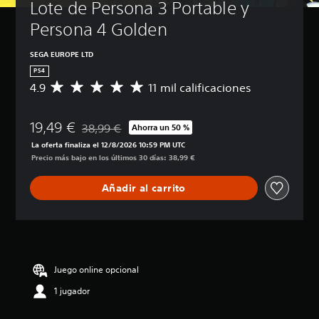
Lote de Persona 3 Portable y 
Persona 4 Golden
SEGA EUROPE LTD
PS4
4.9
11 mil calificaciones
C
a
l
19,49 €
i
38,99 €
Ahorra un 50 %
Rebajado del precio original de 38,99 €
f
La oferta finaliza el 12/8/2026 10:59 PM UTC
i
Precio más bajo en los últimos 30 días: 38,99 €
c
a
Añadir al carrito
c
i
ó
n
m
e
d
Juego online opcional
i
1 jugador
a
d
e