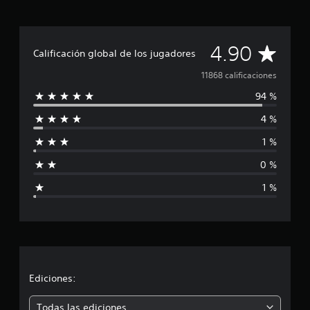
4
G
o
l
C
4.90
d
Calificación global de los jugadores
e
a
11868 calificaciones
n
94 %
l
4 %
i
1 %
f
0 %
i
1 %
c
a
c
i
Ediciones:
ó
Todas las ediciones