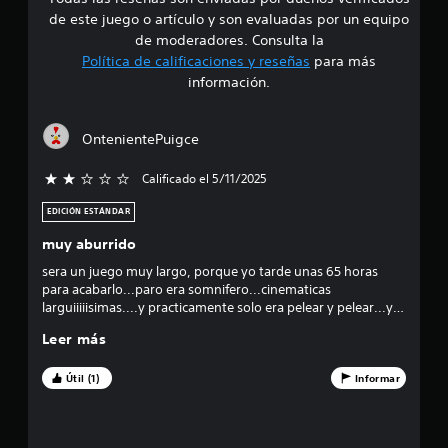
d
de este juego o artículo y son evaluadas por un equipo
e
de moderadores. Consulta la
Política de calificaciones y reseñas
para más
4
información.
.
OntenientePuigce
6
Calificado el 5/11/2025
2 estrellas de un total de 5
4
EDICIÓN ESTÁNDAR
e
muy aburrido
s
sera un juego muy largo, porque yo tarde unas 65 horas
para acabarlo...paro era somnifero...cinematicas
t
larguiiiiisimas....y practicamente solo era pelear y pelear...y
mas peleas...algo de sigilo, pero malisimo el sigilo...un
r
Leer más
monton de carreras aburridisimas, en fin...lo compre porque
estaba muy barato, pero muy aburrido...eso si...la historia,
e
fenomenal...pero gastarse dinero solo por la historia, no vale
Útil (1)
Informar
la pena....
l