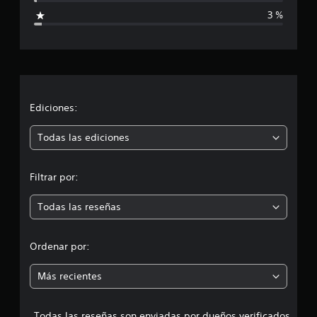
i
3 %
c
a
c
i
Ediciones:
ó
Todas las ediciones
n
Filtrar por:
m
Todas las reseñas
e
d
Ordenar por:
i
Más recientes
a
Todas las reseñas son enviadas por dueños verificados