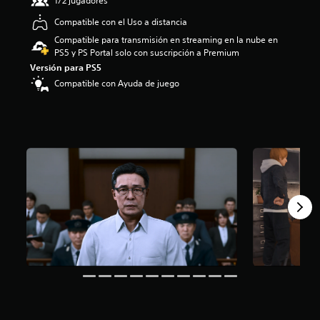
1/2 jugadores
4
Compatible con el Uso a distancia
.
6
Compatible para transmisión en streaming en la nube en
4
PS5 y PS Portal solo con suscripción a Premium
e
Versión para PS5
s
Compatible con Ayuda de juego
t
r
e
l
l
a
s
d
e
u
n
t
o
t
a
l
d
e