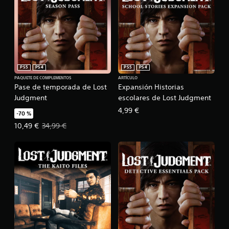
PS5
PS4
PS5
PS4
PAQUETE DE COMPLEMENTOS
ARTÍCULO
Pase de temporada de Lost
Expansión Historias
Judgment
escolares de Lost Judgment
4,99 €
-70 %
Precio de la oferta: 10,49 €. Precio original: 34,99 €.
10,49 €
34,99 €