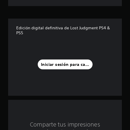
l
a
s
Edición digital definitiva de Lost Judgment PS4 &
d
PS5
e
u
n
Iniciar sesión para calificar
t
o
t
a
l
Comparte tus impresiones
d