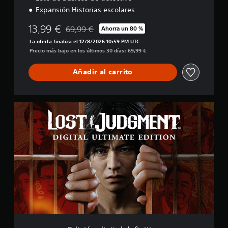
e
Expansión Historias escolares
13,99 €
69,99 €
Ahorra un 80 %
Rebajado del precio original de 69,99 €
La oferta finaliza el 12/8/2026 10:59 PM UTC
Precio más bajo en los últimos 30 días: 69,99 €
Añadir al carrito
E
d
i
c
i
ó
n
d
i
g
i
t
a
l