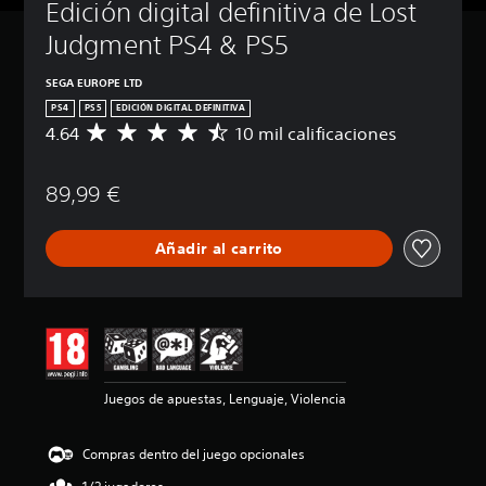
Edición digital definitiva de Lost 
Judgment PS4 & PS5
SEGA EUROPE LTD
PS4
PS5
EDICIÓN DIGITAL DEFINITIVA
4.64
10 mil calificaciones
C
a
l
89,99 €
i
f
i
Añadir al carrito
c
a
c
i
ó
n
m
e
Juegos de apuestas, Lenguaje, Violencia
d
i
a
Compras dentro del juego opcionales
d
e