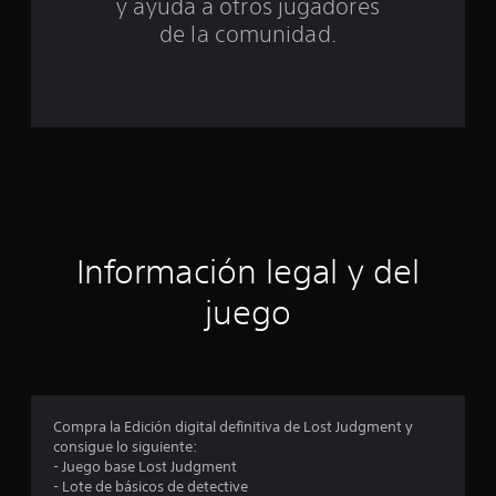
y ayuda a otros jugadores
e
de la comunidad.
c
i
n
c
o
Información legal y del
e
juego
s
t
r
Compra la Edición digital definitiva de Lost Judgment y
e
consigue lo siguiente:
- Juego base Lost Judgment
l
- Lote de básicos de detective