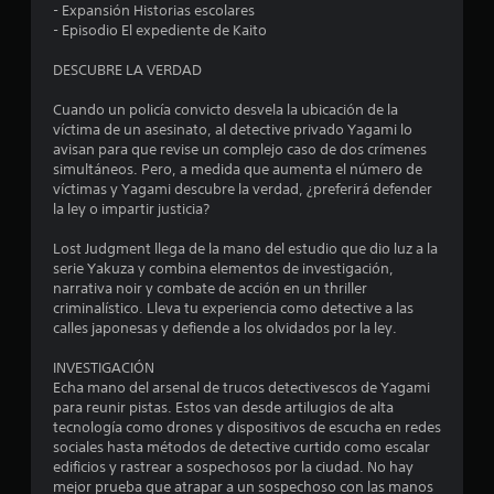
- Expansión Historias escolares
l
- Episodio El expediente de Kaito
a
DESCUBRE LA VERDAD
s
Cuando un policía convicto desvela la ubicación de la
víctima de un asesinato, al detective privado Yagami lo
e
avisan para que revise un complejo caso de dos crímenes
simultáneos. Pero, a medida que aumenta el número de
n
víctimas y Yagami descubre la verdad, ¿preferirá defender
la ley o impartir justicia?
1
Lost Judgment llega de la mano del estudio que dio luz a la
serie Yakuza y combina elementos de investigación,
0
narrativa noir y combate de acción en un thriller
criminalístico. Lleva tu experiencia como detective a las
1
calles japonesas y defiende a los olvidados por la ley.
3
INVESTIGACIÓN
Echa mano del arsenal de trucos detectivescos de Yagami
2
para reunir pistas. Estos van desde artilugios de alta
tecnología como drones y dispositivos de escucha en redes
c
sociales hasta métodos de detective curtido como escalar
edificios y rastrear a sospechosos por la ciudad. No hay
a
mejor prueba que atrapar a un sospechoso con las manos