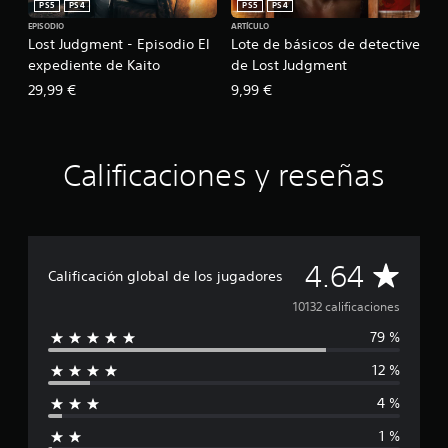
PS5
PS4
PS5
PS4
EPISODIO
ARTÍCULO
Lost Judgment - Episodio El
Lote de básicos de detective
expediente de Kaito
de Lost Judgment
29,99 €
9,99 €
Calificaciones y reseñas
C
4.64
Calificación global de los jugadores
a
10132 calificaciones
79 %
l
12 %
i
4 %
f
1 %