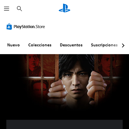
B
u
s
c
a
r
Nuevo
Colecciones
Descuentos
Suscripciones
E