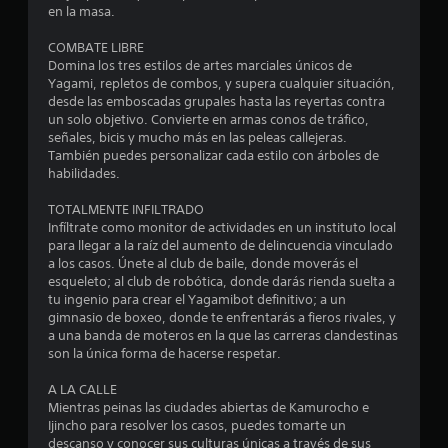
en la masa.
l
COMBATE LIBRE
i
Domina los tres estilos de artes marciales únicos de
Yagami, repletos de combos, y supera cualquier situación,
f
desde las emboscadas grupales hasta las reyertas contra
un solo objetivo. Convierte en armas conos de tráfico,
i
señales, bicis y mucho más en las peleas callejeras.
También puedes personalizar cada estilo con árboles de
c
habilidades.
a
TOTALMENTE INFILTRADO
Infíltrate como monitor de actividades en un instituto local
c
para llegar a la raíz del aumento de delincuencia vinculado
a los casos. Únete al club de baile, donde moverás el
i
esqueleto; al club de robótica, donde darás rienda suelta a
tu ingenio para crear el Yagamibot definitivo; a un
o
gimnasio de boxeo, donde te enfrentarás a fieros rivales, y
a una banda de moteros en la que las carreras clandestinas
n
son la única forma de hacerse respetar.
e
A LA CALLE
Mientras peinas las ciudades abiertas de Kamurocho e
Ijincho para resolver los casos, puedes tomarte un
s
descanso y conocer sus culturas únicas a través de sus