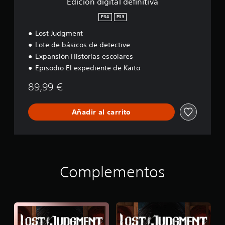
Edición digital definitiva
d
e
PS4
PS5
f
Lost Judgment
i
n
Lote de básicos de detective
i
Expansión Historias escolares
t
Episodio El expediente de Kaito
i
v
89,99 €
a
Añadir al carrito
Complementos