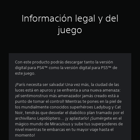
c
Información legal y del
i
juego
n
c
o
Con este producto podrás descargar tanto la versión
e
digital para PS4™ como la versión digital para PS5™ de
este juego.
s
¡París necesita ser salvada! Una vez más, la ciudad de las
t
luces está en apuros y se enfrenta a una nueva amenaza:
¡el sentimonstruo más amenazador jamás creado está a
r
punto de tomar el control! Mientras te pones en la piel de
los mundialmente conocidos superhéroes Ladybug y Cat
e
Noir, tendrás que desvelar el diabólico plan tramado por el
archivillano Lepidóptero... ¡y aplastarlo! ¡Sumérgete en el
l
mágico mundo de Miraculous y sube tus superpoderes de
nivel mientras te embarcas en tu mayor viaje hasta el
l
momento!