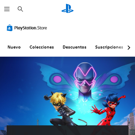
B
u
s
c
a
r
Nuevo
Colecciones
Descuentos
Suscripciones
E