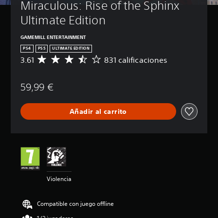
Miraculous: Rise of the Sphinx 
Ultimate Edition
GAMEMILL ENTERTAINMENT
PS4
PS5
ULTIMATE EDITION
3.61
831 calificaciones
C
a
l
59,99 €
i
f
i
Añadir al carrito
c
a
c
i
ó
n
m
e
Violencia
d
i
a
Compatible con juego offline
d
e