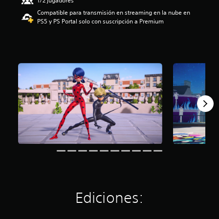
1/2 jugadores
3
Compatible para transmisión en streaming en la nube en
.
PS5 y PS Portal solo con suscripción a Premium
6
1
e
s
t
r
e
l
l
a
s
d
e
u
n
t
o
t
a
Ediciones:
l
d
e