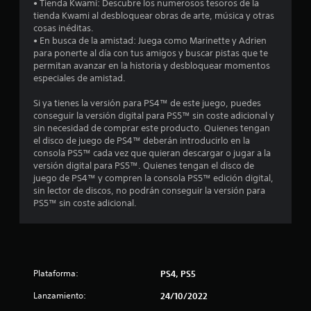
• Tienda Kwami: Descubre los numerosos tesoros de la
i
tienda Kwami al desbloquear obras de arte, música y otras
cosas inéditas.
c
• En busca de la amistad: Juega como Marinette y Adrien
para ponerte al día con tus amigos y buscar pistas que te
a
permitan avanzar en la historia y desbloquear momentos
especiales de amistad.
c
Si ya tienes la versión para PS4™ de este juego, puedes
i
conseguir la versión digital para PS5™ sin coste adicional y
sin necesidad de comprar este producto. Quienes tengan
o
el disco de juego de PS4™ deberán introducirlo en la
consola PS5™ cada vez que quieran descargar o jugar a la
n
versión digital para PS5™. Quienes tengan el disco de
juego de PS4™ y compren la consola PS5™ edición digital,
e
sin lector de discos, no podrán conseguir la versión para
PS5™ sin coste adicional.
s
Plataforma:
PS4, PS5
Lanzamiento:
24/10/2022