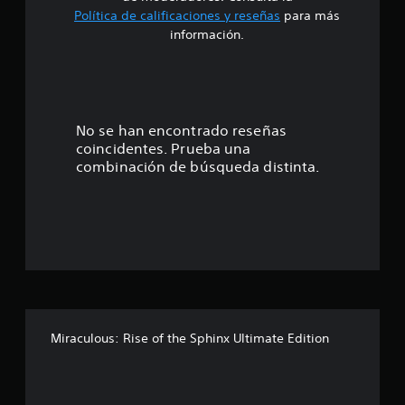
Política de calificaciones y reseñas
para más
3
información.
.
6
1
No se han encontrado reseñas
coincidentes. Prueba una
e
combinación de búsqueda distinta.
s
t
r
e
l
Miraculous: Rise of the Sphinx Ultimate Edition
l
a