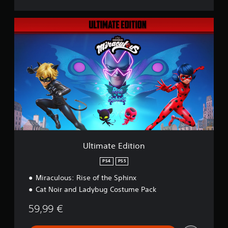
c
a
c
U
i
l
o
t
n
i
e
m
s
a
t
e
E
d
i
t
i
o
Ultimate Edition
n
PS4
PS5
Miraculous: Rise of the Sphinx
Cat Noir and Ladybug Costume Pack
59,99 €