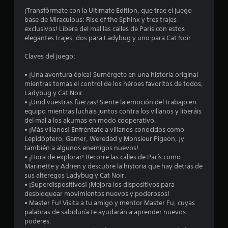
a
¡Transfórmate con la Ultimate Edition, que trae el juego
base de Miraculous: Rise of the Sphinx y tres trajes
s
exclusivos! Libera del mal las calles de París con estos
elegantes trajes, dos para Ladybug y uno para Cat Noir.
e
Claves del juego:
n
• ¡Una aventura épica! Sumérgete en una historia original
8
mientras tomas el control de los héroes favoritos de todos,
Ladybug y Cat Noir.
• ¡Unid vuestras fuerzas! Siente la emoción del trabajo en
3
equipo mientras lucháis juntos contra los villanos y liberáis
del mal a los akumas en modo cooperativo.
1
• ¡Más villanos! Enfréntate a villanos conocidos como
Lepidóptero, Gamer, Weredad y Monsieur Pigeon, ¡y
c
también a algunos enemigos nuevos!
• ¡Hora de explorar! Recorre las calles de París como
a
Marinette y Adrien y descubre la historia que hay detrás de
sus alteregos Ladybug y Cat Noir.
l
• ¡Superdispositivos! ¡Mejora los dispositivos para
desbloquear movimientos nuevos y poderosos!
i
• Master Fu! Visita a tu amigo y mentor Master Fu, cuyas
palabras de sabiduría te ayudarán a aprender nuevos
f
poderes.