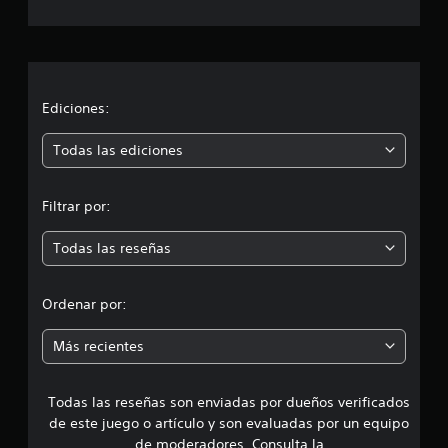
c
a
c
i
Ediciones:
ó
Todas las ediciones
n
Filtrar por:
m
Todas las reseñas
e
d
Ordenar por:
i
Más recientes
a
Todas las reseñas son enviadas por dueños verificados
d
de este juego o artículo y son evaluadas por un equipo
e
de moderadores. Consulta la