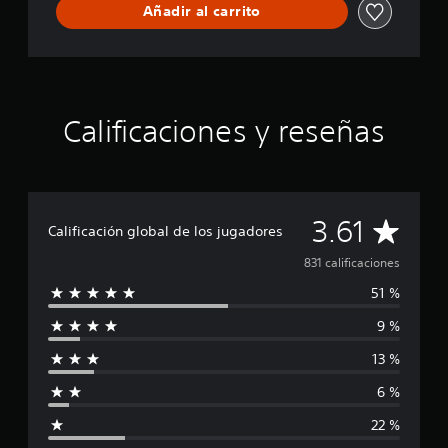
Añadir al carrito
Calificaciones y reseñas
C
3.61
Calificación global de los jugadores
a
831 calificaciones
51 %
l
9 %
i
13 %
f
6 %
i
22 %