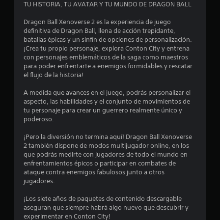
TU HISTORIA, TU AVATAR Y TU MUNDO DE DRAGON BALL
e
Dragon Ball Xenoverse 2 es la experiencia de juego
s
definitiva de Dragon Ball, llena de acción trepidante,
batallas épicas y un sinfín de opciones de personalización.
t
¡Crea tu propio personaje, explora Conton City y entrena
con personajes emblemáticos de la saga como maestros
r
para poder enfrentarte a enemigos formidables y rescatar
el flujo de la historia!
e
A medida que avances en el juego, podrás personalizar el
l
aspecto, las habilidades y el conjunto de movimientos de
tu personaje para crear un guerrero realmente único y
l
poderoso.
a
¡Pero la diversión no termina aquí! Dragon Ball Xenoverse
2 también dispone de modos multijugador online, en los
s
que podrás medirte con jugadores de todo el mundo en
enfrentamientos épicos o participar en combates de
e
ataque contra enemigos fabulosos junto a otros
jugadores.
n
¡Los siete años de paquetes de contenido descargable
2
aseguran que siempre habrá algo nuevo que descubrir y
experimentar en Conton City!