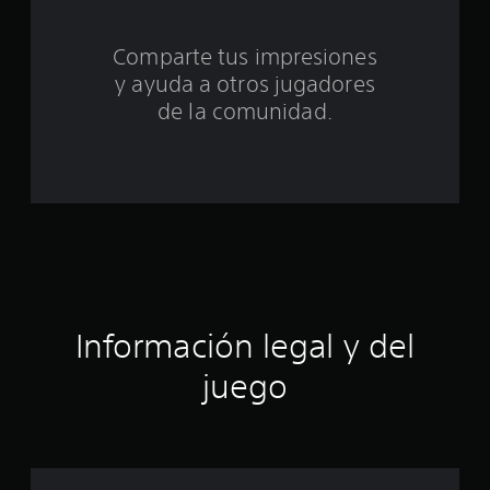
t
Comparte tus impresiones
o
y ayuda a otros jugadores
t
de la comunidad.
a
l
d
e
c
Información legal y del
i
juego
n
c
o