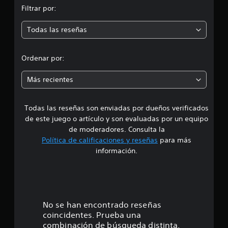
Filtrar por:
m
Todas las reseñas
e
d
Ordenar por:
i
Más recientes
a
Todas las reseñas son enviadas por dueños verificados
d
de este juego o artículo y son evaluadas por un equipo
e
de moderadores. Consulta la
Política de calificaciones y reseñas
para más
3
información.
.
8
8
No se han encontrado reseñas
coincidentes. Prueba una
e
combinación de búsqueda distinta.