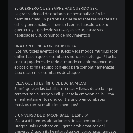
6
EL GUERRERO QUE SIEMPRE HAS QUERIDO SER.
La gran variedad de opciones de personalización te
2
permitirá crear un personaje que se adapte realmente a tu
estilo y personalidad. Tienes el control absoluto de tu
9
guerrero. ¡Elige desde su raza y aspecto, hasta sus
habilidades y su conjunto de movimientos!
2
UNA EXPERIENCIA ONLINE INFINITA.
6
¡Los múltiples eventos del juego y los modos multijugador
online hacen que los combates nunca se detengan! Lucha
c
contra jugadores de todo el mundo en enfrentamientos
épicos o forma equipo con ellos para combatir amenazas
a
fabulosas en los combates de ataque.
l
¡DEJA QUE TU ESPÍRITU DE LUCHA ARDA!
Sumérgete en las batallas intensas y llenas de acción que
i
caracterizan a Dragon Ball. ¡Siente la emoción de la lucha
en enfrentamientos uno contra uno o en combates
f
masivos contra múltiples enemigos!
i
El UNIVERSO DE DRAGON BALL TE ESPERA.
¡Salta a diferentes ubicaciones y líneas temporales de
c
Dragon Ball! Combate en lugares emblemáticos del
universo Dragon Ball e interactúa con personajes famosos