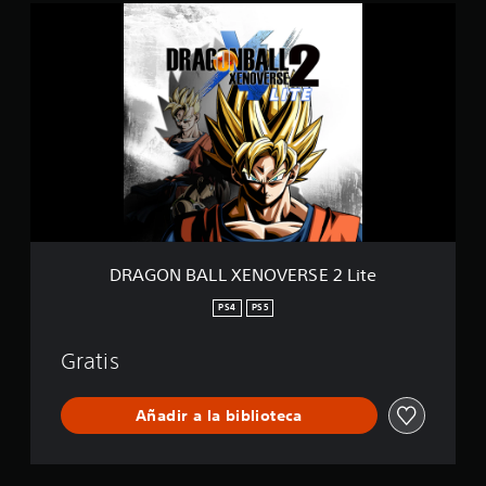
D
R
A
G
O
N
B
A
L
L
X
E
N
O
DRAGON BALL XENOVERSE 2 Lite
V
E
PS4
PS5
R
S
Gratis
E
2
L
Añadir a la biblioteca
i
t
e