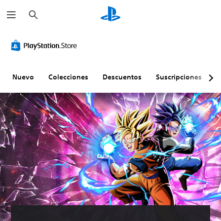
B
u
s
c
a
r
Nuevo
Colecciones
Descuentos
Suscripciones
E