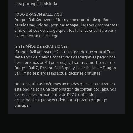
a
para proteger la historia.
c
TODO DRAGON BALL, AQUÍ.
Dragon Ball Xenoverse 2 incluye un montón de guiños
i
para los seguidores, ¡con personajes, lugares y momentos
emblemáticos de la saga que a los fans les encantará ver y
o
experimentar en el juego!
n
¡SIETE AÑOS DE EXPANSIONES!
¡Dragon Ball Xenoverse 2 es más grande que nunca! Tras
e
siete años de nuevos contenidos descargables periódicos,
descubre más de 40 personajes, tramas y mucho más de
Dragon Ball Z, Dragon Ball Super y las películas de Dragon
s
Ball. ¡Y no te pierdas las actualizaciones gratuitas!
*Aviso legal: Las imágenes animadas que se muestran en
esta página son una combinación de contenidos, algunos
de los cuales forman parte de DLC (contenidos
descargables) que se venden por separado del juego
principal.