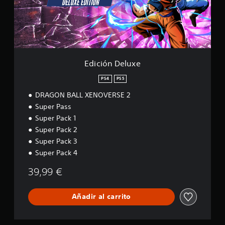
D
e
l
u
x
e
Edición Deluxe
PS4
PS5
DRAGON BALL XENOVERSE 2
Super Pass
Super Pack 1
Super Pack 2
Super Pack 3
Super Pack 4
39,99 €
Añadir al carrito