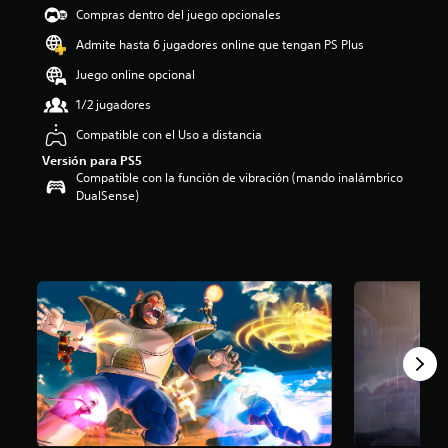
e
Compras dentro del juego opcionales
3
Admite hasta 6 jugadores online que tengan PS Plus
.
8
Juego online opcional
8
e
1/2 jugadores
s
Compatible con el Uso a distancia
t
r
Versión para PS5
e
Compatible con la función de vibración (mando inalámbrico
l
DualSense)
l
a
s
d
e
u
n
t
o
t
a
l
d
e