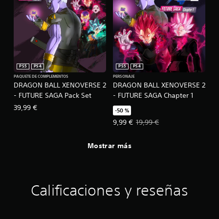
PS5
PS4
PS5
PS4
PAQUETE DE COMPLEMENTOS
PERSONAJE
DRAGON BALL XENOVERSE 2
DRAGON BALL XENOVERSE 2
- FUTURE SAGA Pack Set
- FUTURE SAGA Chapter 1
39,99 €
-50 %
Precio de la oferta: 9,99 €. Precio
9,99 €
19,99 €
Mostrar más
Calificaciones y reseñas