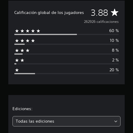
C
3.88
Calificación global de los jugadores
a
262926 calificaciones
60 %
l
10 %
i
8 %
f
2 %
i
20 %
c
a
c
i
Ediciones:
ó
Todas las ediciones
n