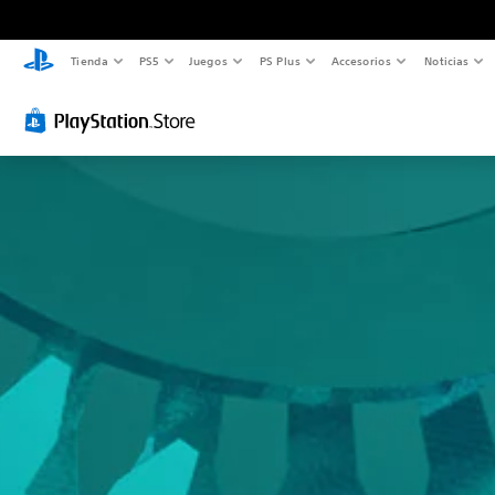
Tienda
PS5
Juegos
PS Plus
Accesorios
Noticias