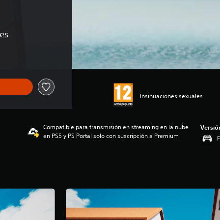
nes
Insinuaciones sexuales
Compatible para transmisión en streaming en la nube
Versió
en PS5 y PS Portal solo con suscripción a Premium
F