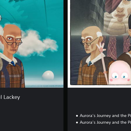
k
e
y
E
d
i
t
i
o
n
ul Lackey
Aurora’s Journey and the P
Aurora’s Journey and the P