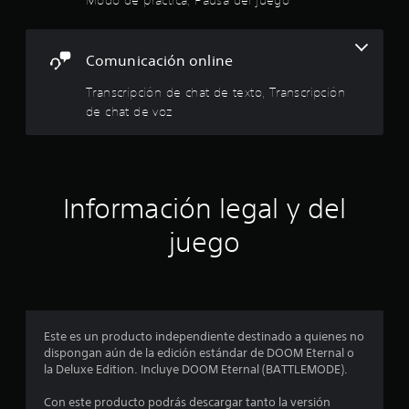
l
d
u
a
e
i
d
g
d
Comunicación online
o
f
e
o
u
Transcripción de chat de texto, Transcripción
f
i
s
f
de chat de voz
a
l
r
c
i
l
n
o
a
e
s
)
c
Información legal y del
c
.
o
n
juego
i
t
r
o
o
l
n
e
s
Este es un producto independiente destinado a quienes no
e
t
dispongan aún de la edición estándar de DOOM Eternal o
á
la Deluxe Edition. Incluye DOOM Eternal (BATTLEMODE).
s
c
t
Con este producto podrás descargar tanto la versión