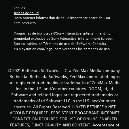
b
r
Lea los 
a
Avisos de salud
c
 para obtener información de salud importante antes de usar 
i
este producto.
ó
n
Programas de biblioteca ©Sony Interactive Entertainment Inc. 
d
propiedad exclusiva de Sony Interactive Entertainment Europe. 
e
Son aplicables los Términos de uso del Software. Consulta 
l
eu.playstation.com/legal para ver todos los derechos de uso.
m
a
n
d
© 2021 Bethesda Softworks LLC, a ZeniMax Media company.
o
Bethesda, Bethesda Softworks, ZeniMax and related logos
o
are registered trademarks or trademarks of ZeniMax Media
l
a
Inc. in the U.S. and/or other countries. DOOM, id, id
r
Software and related logos are registered trademarks or
e
trademarks of id Software LLC in the U.S. and/or other
s
countries. All Rights Reserved. LINKED BETHESDA.NET
p
ACCOUNT REQUIRED. PERSISTENT BROADBAND INTERNET
u
CONNECTION REQUIRED FOR USE OF ONLINE-ENABLED
e
s
FEATURES, FUNCTIONALITY AND CONTENT. Acceptance of