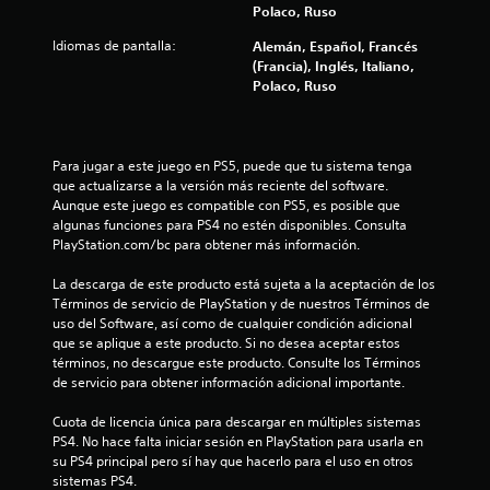
Polaco, Ruso
g
a
Idiomas de pantalla:
Alemán, Español, Francés
r
(Francia), Inglés, Italiano,
a
Polaco, Ruso
l
j
u
e
Para jugar a este juego en PS5, puede que tu sistema tenga 
g
que actualizarse a la versión más reciente del software. 
o
Aunque este juego es compatible con PS5, es posible que 
s
algunas funciones para PS4 no estén disponibles. Consulta 
i
PlayStation.com/bc para obtener más información.
n
a
La descarga de este producto está sujeta a la aceptación de los 
c
Términos de servicio de PlayStation y de nuestros Términos de 
t
uso del Software, así como de cualquier condición adicional 
i
que se aplique a este producto. Si no desea aceptar estos 
v
términos, no descargue este producto. Consulte los Términos 
a
de servicio para obtener información adicional importante.
r
l
Cuota de licencia única para descargar en múltiples sistemas 
a
PS4. No hace falta iniciar sesión en PlayStation para usarla en 
v
su PS4 principal pero sí hay que hacerlo para el uso en otros 
i
sistemas PS4.