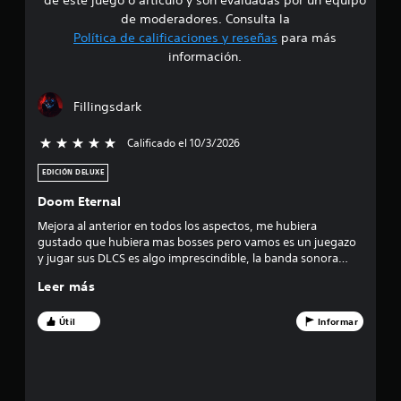
i
e
de moderadores. Consulta la
d
a
Política de calificaciones y reseñas
para más
P
4
d
información.
a
d
u
.
e
s
u
Fillingsdark
a
5
s
d
a
Calificado el 10/3/2026
5 estrellas de un total de 5
9
e
r
l
l
EDICIÓN DELUXE
e
o
j
s
u
Doom Eternal
s
c
e
Mejora al anterior en todos los aspectos, me hubiera
o
g
gustado que hubiera mas bosses pero vamos es un juegazo
t
n
o
y jugar sus DLCS es algo imprescindible, la banda sonora
t
como siempre espectacular y la acción es mas y mejor .
P
r
r
Leer más
u
o
e
l
e
Útil
Informar
d
e
e
s
l
s
d
p
e
l
a
m