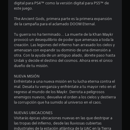
i
digital para PS4™ como la versión digital para PS5™ de
l
este juego.
e
s
The Ancient Gods, primera parte es la primera expansión
.
de la campaña para el aclamado DOOM Eternal.
Tu guerra no ha terminado... La muerte de la Khan Maykr
S
provocó un desequilibrio de poder que amenaza a toda la
e
creación. Las legiones del infierno han arrasado los cielos y
p
amenazan con expandir su dominio de una dimensión a
u
otra. Con la ayuda de un antiguo aliado, ábrete paso hasta
e
Urdak y decide el destino del cosmos. Ahora eres el único
d
dueño de tu misión.
e
NUEVA MISIÓN
j
Enfréntate a una nueva misión en tu lucha eterna contra el
u
mal. Desata tu venganza y enfréntate a tu mayor reto en el
g
regreso al mundo de los Maykr. Derrota a peligrosos
a
enemigos nuevos, devuelve el orden a los cielos y destierra
r
la corrupción que ha sumido al universo en el caos.
s
i
NUEVAS UBICACIONES
n
Visitarás épicas ubicaciones nuevas en las que destripar a
v
las tropas del infierno, desde las lluviosas cubiertas
industriales de la estación atlántica de la UAC en la Tierra
i