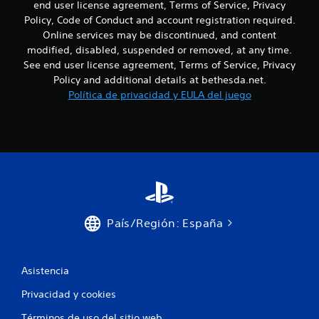
t
end user license agreement, Terms of Service, Privacy
a
Policy, Code of Conduct and account registration required.
h
Online services may be discontinued, and content
á
modified, disabled, suspended or removed, at any time.
p
See end user license agreement, Terms of Service, Privacy
t
i
Policy and additional details at bethesda.net.
c
Política de privacidad y EULA del juego
a
.
País/Región: España
Asistencia
Privacidad y cookies
Términos de uso del sitio web