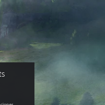
s 
caciones