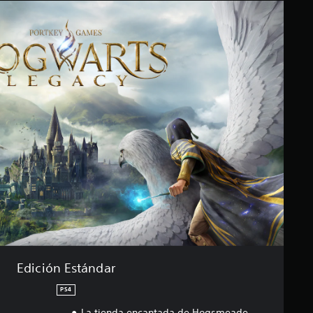
Edición Estándar
PS4
La tienda encantada de Hogsmeade