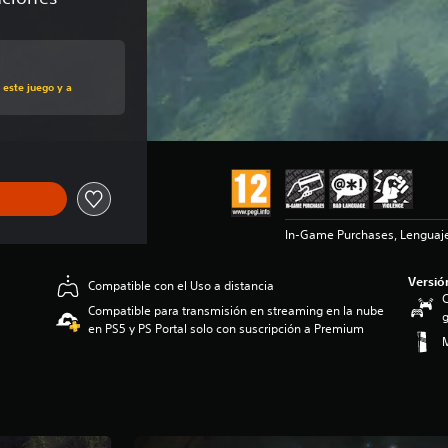
al de 74,99 €
 este juego y a
In-Game Purchases, Lenguaje
Versió
Compatible con el Uso a distancia
C
Compatible para transmisión en streaming en la nube
g
en PS5 y PS Portal solo con suscripción a Premium
M