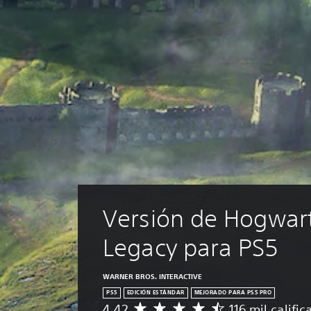
Versión de Hogwart
Legacy para PS5
WARNER BROS. INTERACTIVE
PS5
EDICIÓN ESTÁNDAR
MEJORADO PARA PS5 PRO
4.42
116 mil califi
C