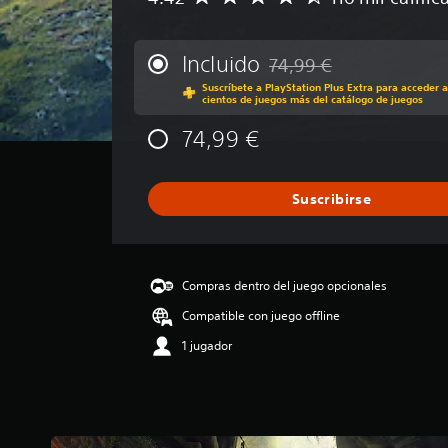
a
l
i
Incluido
74,99 €
Rebajado del precio origin
f
Suscríbete a PlayStation Plus Extra para acceder a
i
cientos de juegos más del catálogo de juegos
c
a
74,99 €
c
i
ó
Suscribirse
n
m
e
d
i
Compras dentro del juego opcionales
a
Compatible con juego offline
d
e
1 jugador
4
.
4
2
e