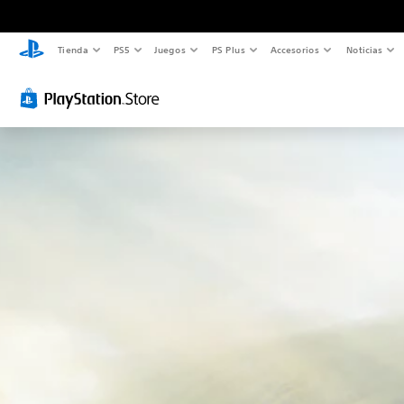
Tienda
PS5
Juegos
PS Plus
Accesorios
Noticias