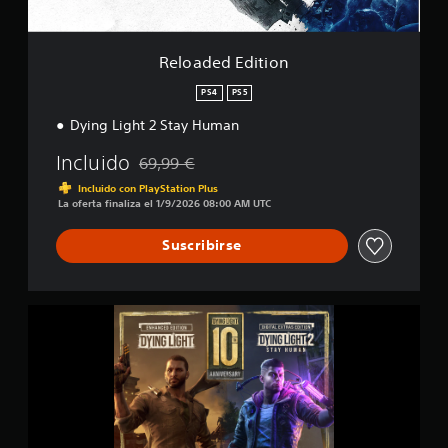
n
t
c
i
o
o
Reloaded Edition
e
n
s
PS4
PS5
t
r
Dying Light 2 Stay Human
e
l
Incluido
69,99 €
Rebajado del precio original de 69,99 €
l
Incluido con PlayStation Plus
a
La oferta finaliza el 1/9/2026 08:00 AM UTC
s
e
Suscribirse
n
3
8
m
D
i
y
l
i
c
n
a
g
l
L
i
i
f
g
i