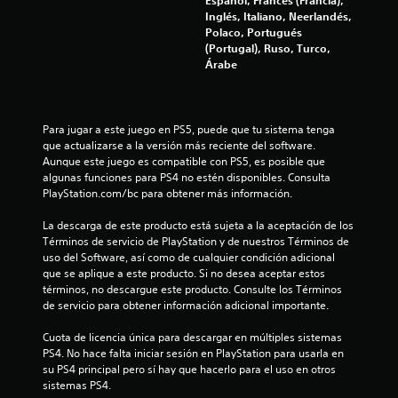
Español, Francés (Francia),
i
Inglés, Italiano, Neerlandés,
Polaco, Portugués
o
(Portugal), Ruso, Turco,
Árabe
n
e
Para jugar a este juego en PS5, puede que tu sistema tenga 
s
que actualizarse a la versión más reciente del software. 
Aunque este juego es compatible con PS5, es posible que 
algunas funciones para PS4 no estén disponibles. Consulta 
PlayStation.com/bc para obtener más información.
La descarga de este producto está sujeta a la aceptación de los 
Términos de servicio de PlayStation y de nuestros Términos de 
uso del Software, así como de cualquier condición adicional 
que se aplique a este producto. Si no desea aceptar estos 
términos, no descargue este producto. Consulte los Términos 
de servicio para obtener información adicional importante.
Cuota de licencia única para descargar en múltiples sistemas 
PS4. No hace falta iniciar sesión en PlayStation para usarla en 
su PS4 principal pero sí hay que hacerlo para el uso en otros 
sistemas PS4.