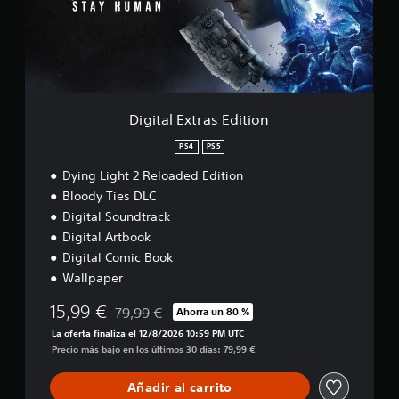
l
E
x
t
r
a
s
E
Digital Extras Edition
d
i
PS4
PS5
t
Dying Light 2 Reloaded Edition
i
o
Bloody Ties DLC
n
Digital Soundtrack
Digital Artbook
Digital Comic Book
Wallpaper
15,99 €
79,99 €
Ahorra un 80 %
Rebajado del precio original de 79,99 €
La oferta finaliza el 12/8/2026 10:59 PM UTC
Precio más bajo en los últimos 30 días: 79,99 €
Añadir al carrito