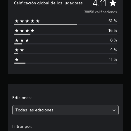
C
4.11
Calificación global de los jugadores
a
38858 calificaciones
61 %
l
16 %
i
8 %
f
4 %
i
11 %
c
a
c
i
Ediciones:
ó
Todas las ediciones
n
Filtrar por: