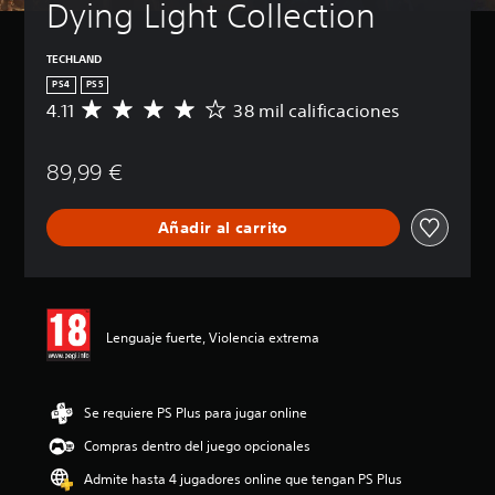
Dying Light Collection
TECHLAND
PS4
PS5
4.11
38 mil calificaciones
C
a
l
89,99 €
i
f
i
Añadir al carrito
c
a
c
i
ó
n
Lenguaje fuerte, Violencia extrema
m
e
d
i
Se requiere PS Plus para jugar online
a
Compras dentro del juego opcionales
d
e
Admite hasta 4 jugadores online que tengan PS Plus
4