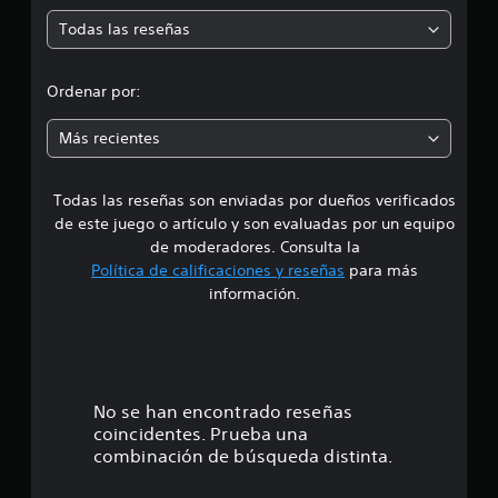
m
Todas las reseñas
e
d
Ordenar por:
i
Más recientes
a
Todas las reseñas son enviadas por dueños verificados
d
de este juego o artículo y son evaluadas por un equipo
e
de moderadores. Consulta la
Política de calificaciones y reseñas
para más
4
información.
.
1
1
No se han encontrado reseñas
coincidentes. Prueba una
e
combinación de búsqueda distinta.
s