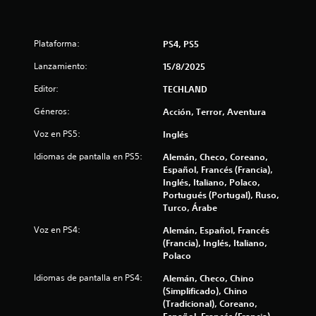
8
5
Plataforma:
PS4, PS5
8
Lanzamiento:
15/8/2025
Editor:
TECHLAND
c
Géneros:
Acción, Terror, Aventura
a
Voz en PS5:
Inglés
l
Idiomas de pantalla en PS5:
Alemán, Checo, Coreano,
i
Español, Francés (Francia),
Inglés, Italiano, Polaco,
f
Portugués (Portugal), Ruso,
Turco, Árabe
i
Voz en PS4:
Alemán, Español, Francés
(Francia), Inglés, Italiano,
c
Polaco
a
Idiomas de pantalla en PS4:
Alemán, Checo, Chino
(Simplificado), Chino
c
(Tradicional), Coreano,