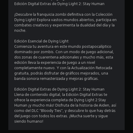
Edición Digital Extras de Dying Light 2: Stay Human
s
¡Descubre la franquicia zombi definitiva con la Colección
t
Dying Light! Explora vastos mundos abiertos, participa en
combates creativos y experimenta la dualidad del día y la
r
noche.
e
Edición Esencial de Dying Light
Comienza tu aventura en este mundo postapocalíptico
l
dominado por zombis. Con un modo de juego adicional,
dos zonas de cuarentena adicionales y mucho más, esta
l
edición lleva la experiencia de juego a un nivel
completamente nuevo. Y con la Actualización Retocada
a
gratuita, podrás disfrutar de gráficos mejorados, una
banda sonora remasterizada y mejoras gráficas.
s
Edición Digital Extras de Dying Light 2: Stay Human
e
Llena de contenido digital, la Edición Digital Extras te
ofrece la experiencia completa de Dying Light 2 Stay
n
Human ¡y mucho más! Disfruta de la historia de Aiden, así
como del DLC "Bloody Ties", y descubre lo que hay detrás
3
del juego con todos los extras. ¡Mucha suerte y sigue
siendo humano!
8