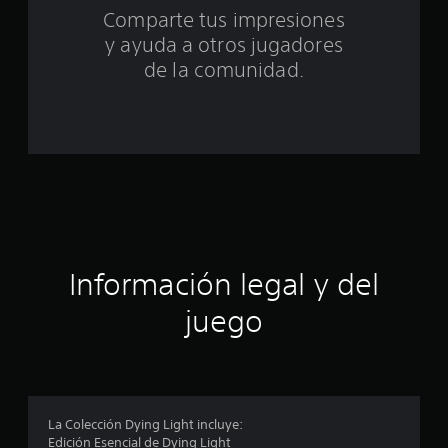
Comparte tus impresiones
o
y ayuda a otros jugadores
t
de la comunidad.
a
l
d
e
c
Información legal y del
i
juego
n
c
o
La Colección Dying Light incluye:
e
Edición Esencial de Dying Light