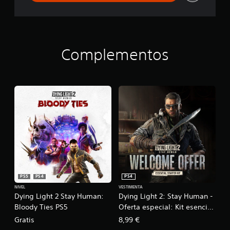
Complementos
PS5
PS4
PS4
NIVEL
VESTIMENTA
Dying Light 2 Stay Human:
Dying Light 2: Stay Human -
Bloody Ties PS5
Oferta especial: Kit esencial
de inicio
Gratis
8,99 €