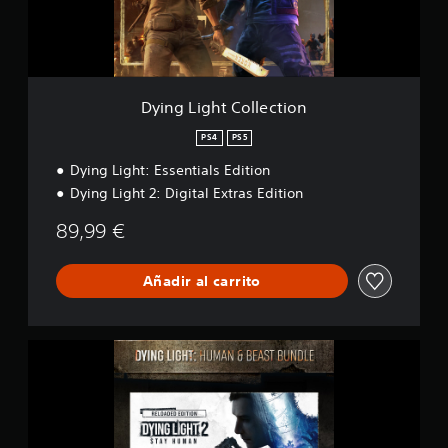
h
c
t
a
C
c
o
i
l
o
l
Dying Light Collection
n
e
e
c
PS4
PS5
s
t
Dying Light: Essentials Edition
i
o
Dying Light 2: Digital Extras Edition
n
89,99 €
Añadir al carrito
D
y
i
n
g
L