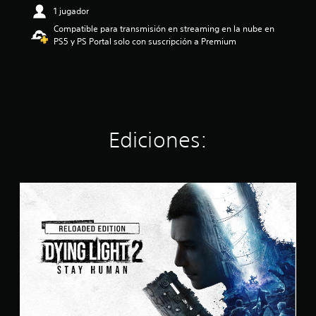
.
1 jugador
1
Compatible para transmisión en streaming en la nube en
1
PS5 y PS Portal solo con suscripción a Premium
e
s
t
r
e
l
l
Ediciones:
a
s
d
e
u
R
n
e
t
l
o
o
t
a
a
d
l
e
d
d
e
E
c
d
i
i