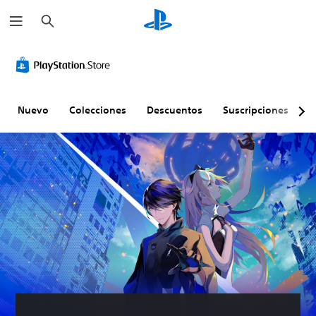
B
u
s
c
a
r
Nuevo
Colecciones
Descuentos
Suscripciones
E