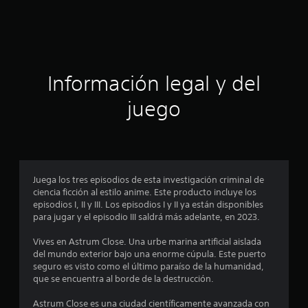
d
e
c
Información legal y del
i
juego
n
c
o
Juega los tres episodios de esta investigación criminal de
e
ciencia ficción al estilo anime. Este producto incluye los
episodios I, II y III. Los episodios I y II ya están disponibles
s
para jugar y el episodio III saldrá más adelante, en 2023.
t
Vives en Astrum Close. Una urbe marina artificial aislada
del mundo exterior bajo una enorme cúpula. Este puerto
r
seguro es visto como el último paraíso de la humanidad,
que se encuentra al borde de la destrucción.
e
Astrum Close es una ciudad científicamente avanzada con