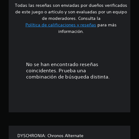
Todas las reseñas son enviadas por dueños verificados
d
de este juego o artículo y son evaluadas por un equipo
e
de moderadores. Consulta la
Política de calificaciones y reseñas
para más
4
información.
.
1
4
No se han encontrado reseñas
coincidentes. Prueba una
e
combinación de búsqueda distinta.
s
t
r
e
l
DYSCHRONIA: Chronos Alternate