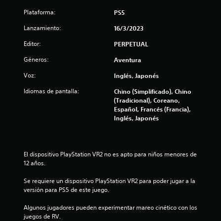
i
Plataforma:
PS5
f
Lanzamiento:
16/3/2023
i
Editor:
PERPETUAL
c
Géneros:
Aventura
a
Voz:
Inglés, Japonés
Idiomas de pantalla:
Chino (Simplificado), Chino
c
(Tradicional), Coreano,
Español, Francés (Francia),
i
Inglés, Japonés
o
n
El dispositivo PlayStation VR2 no es apto para niños menores de 
12 años.
e
Se requiere un dispositivo PlayStation VR2 para poder jugar a la 
s
versión para PS5 de este juego.
Algunos jugadores pueden experimentar mareo cinético con los 
juegos de RV.