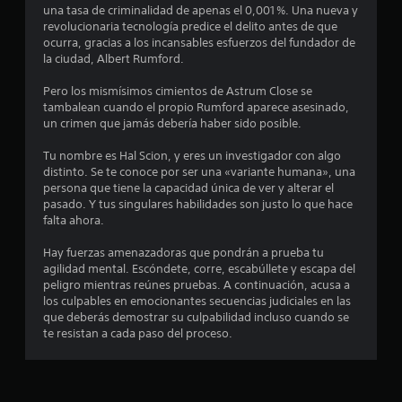
l
una tasa de criminalidad de apenas el 0,001 %. Una nueva y
revolucionaria tecnología predice el delito antes de que
l
ocurra, gracias a los incansables esfuerzos del fundador de
la ciudad, Albert Rumford.
a
Pero los mismísimos cimientos de Astrum Close se
s
tambalean cuando el propio Rumford aparece asesinado,
un crimen que jamás debería haber sido posible.
e
Tu nombre es Hal Scion, y eres un investigador con algo
n
distinto. Se te conoce por ser una «variante humana», una
persona que tiene la capacidad única de ver y alterar el
1
pasado. Y tus singulares habilidades son justo lo que hace
falta ahora.
4
Hay fuerzas amenazadoras que pondrán a prueba tu
agilidad mental. Escóndete, corre, escabúllete y escapa del
8
peligro mientras reúnes pruebas. A continuación, acusa a
los culpables en emocionantes secuencias judiciales en las
c
que deberás demostrar su culpabilidad incluso cuando se
te resistan a cada paso del proceso.
a
l