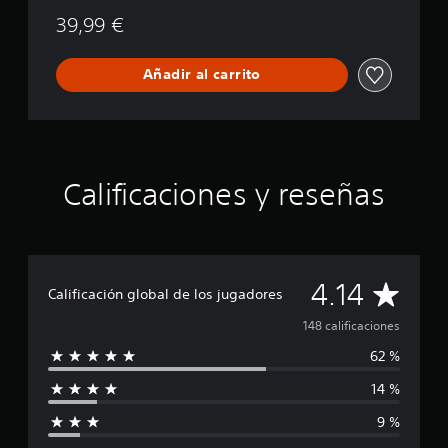
n
o
39,99 €
s
A
Añadir al carrito
l
t
e
r
n
a
t
Calificaciones y reseñas
e
C
4.14
Calificación global de los jugadores
a
148 calificaciones
62 %
l
14 %
i
9 %
f