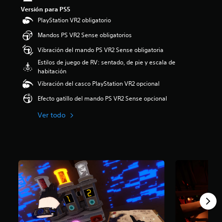
e
Versión para PS5
4
PlayStation VR2 obligatorio
.
1
Mandos PS VR2 Sense obligatorios
4
Vibración del mando PS VR2 Sense obligatoria
e
s
Estilos de juego de RV: sentado, de pie y escala de
t
habitación
r
Vibración del casco PlayStation VR2 opcional
e
l
Efecto gatillo del mando PS VR2 Sense opcional
l
a
Ver todo
s
d
e
u
n
t
o
t
a
l
d
e