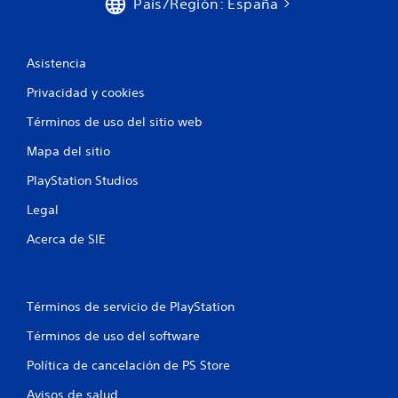
País/Región: España
v
t
a
i
d
d
a
a
Asistencia
l
o
a
l
Privacidad y cookies
r
a
e
Términos de uso del sitio web
e
s
x
i
Mapa del sitio
p
s
e
PlayStation Studios
t
r
e
i
Legal
n
e
c
n
Acerca de SIE
i
c
a
i
d
a
e
c
Términos de servicio de PlayStation
l
i
o
n
Términos de uso del software
s
e
g
m
Política de cancelación de PS Store
a
á
t
Avisos de salud
t