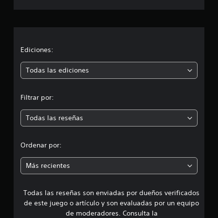
e
o
i
c
ó
l
a
í
n
e
f
d
s
c
i
e
t
c
l
i
á
Ediciones:
a
m
c
s
a
ó
t
Todas las ediciones
.
n
i
d
n
l
o
R
Filtrar por:
.
e
m
e
s
c
Todas las reseñas
P
e
o
u
r
e
d
d
Ordenar por:
d
a
e
i
t
s
Más recientes
o
j
a
r
u
g
i
Todas las reseñas son enviadas por dueños verificados
d
a
o
de este juego o artículo y son evaluadas por un equipo
r
s
e
de moderadores. Consulta la
a