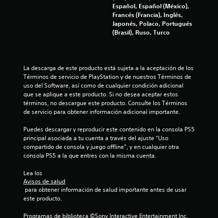
o
Español, Español (México),
g
P
Francés (Francia), Inglés,
a
u
Japonés, Polaco, Portugués
t
e
(Brasil), Ruso, Turco
i
d
l
e
s
l
p
o
La descarga de este producto está sujeta a la aceptación de los 
a
a
Términos de servicio de PlayStation y de nuestros Términos de 
u
uso del Software, así como de cualquier condición adicional 
d
s
que se aplique a este producto. Si no desea aceptar estos 
a
a
términos, no descargue este producto. Consulte los Términos 
p
r
de servicio para obtener información adicional importante.
t
e
a
l
Puedes descargar y reproducir este contenido en la consola PS5 
t
j
principal asociada a tu cuenta a través del ajuste “Uso 
u
i
compartido de consola y juego offline”, y en cualquier otra 
e
v
consola PS5 a la que entres con la misma cuenta.
g
o
o
Lea los 
P
e
Avisos de salud
u
n
 para obtener información de salud importante antes de usar 
e
c
este producto.
d
u
e
a
Programas de biblioteca ©Sony Interactive Entertainment Inc. 