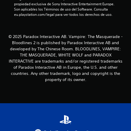
s
l
propiedad exclusiva de Sony Interactive Entertainment Europe. 
j
q
Son aplicables los Términos de uso del Software. Consulta 
u
u
eu.playstation.com/legal para ver todos los derechos de uso.
g
i
a
e
r
r
a
m
© 2025 Paradox Interactive AB. Vampire: The Masquerade -
l
o
Bloodlines 2 is published by Paradox Interactive AB and
j
m
u
developed by The Chinese Room. BLOODLINES, VAMPIRE:
e
e
THE MASQUERADE, WHITE WOLF and PARADOX
n
g
t
INTERACTIVE are trademarks and/or registered trademarks
o
o
of Paradox Interactive AB in Europe, the U.S. and other
s
d
countries. Any other trademark, logo and copyright is the
i
u
property of its owner.
n
r
t
a
e
n
n
t
e
e
r
l
a
a
c
p
t
a
i
r