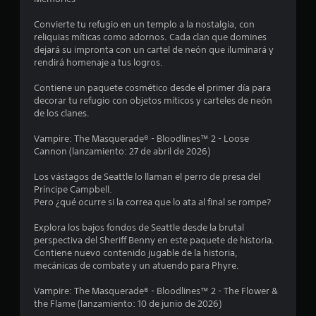
m
t
a
u
Convierte tu refugio en un templo a la nostalgia, con
n
t
reliquias míticas como adornos. Cada clan que domines
d
o
dejará su impronta con un cartel de neón que iluminará y
o
r
rendirá homenaje a tus logros.
o
i
l
a
Contiene un paquete cosmético desde el primer día para
a
l
decorar tu refugio con objetos míticos y carteles de neón
r
d
de los clanes.
e
e
s
j
Vampire: The Masquerade® - Bloodlines™ 2 - Loose
p
u
Cannon (lanzamiento: 27 de abril de 2026)
u
e
e
g
Los vástagos de Seattle lo llaman el perro de presa del
s
o
Príncipe Campbell.
t
e
Pero ¿qué ocurre si la correa que lo ata al final se rompe?
a
n
h
c
Explora los bajos fondos de Seattle desde la brutal
á
u
perspectiva del Sheriff Benny en este paquete de historia.
p
a
Contiene nuevo contenido jugable de la historia,
t
l
mecánicas de combate y un atuendo para Phyre.
i
q
c
u
Vampire: The Masquerade® - Bloodlines™ 2 - The Flower &
a
i
the Flame (lanzamiento: 10 de junio de 2026)
.