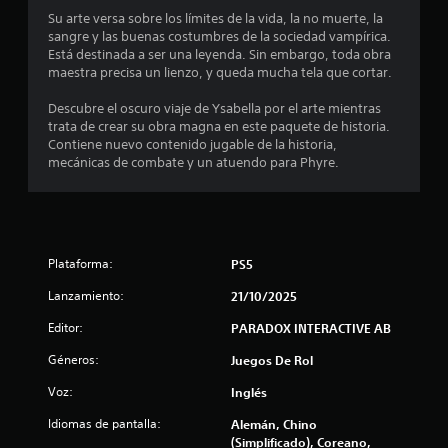
e
r
Su arte versa sobre los límites de la vida, la no muerte, la
m
sangre y las buenas costumbres de la sociedad vampírica.
S
o
Está destinada a ser una leyenda. Sin embargo, toda obra
e
m
maestra precisa un lienzo, y queda mucha tela que cortar.
p
e
u
n
Descubre el oscuro viaje de Ysabella por el arte mientras
e
t
trata de crear su obra magna en este paquete de historia.
o
Contiene nuevo contenido jugable de la historia,
d
.
mecánicas de combate y un atuendo para Phyre.
e
j
u
P
g
a
a
u
Plataforma:
PS5
r
s
s
a
Lanzamiento:
21/10/2025
i
d
n
Editor:
PARADOX INTERACTIVE AB
e
e
l
Géneros:
Juegos De Rol
f
j
e
u
Voz:
Inglés
c
e
Idiomas de pantalla:
Alemán, Chino
t
g
(Simplificado), Coreano,
o