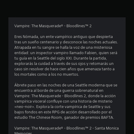
f
o
c
s
o
i
i
n
n
s
c
a
u
Vampire: The Masquerade® - Bloodlines™ 2
c
l
a
t
t
Eres Nómada, un ente vampírico antiguo que despierta
i
a
tras un sueño centenario y desconoce las noches actuales.
c
v
r
Atrapada en tu sangre se halla la voz de una misteriosa
a
l
entidad: un inspector vampiro llamado Fabien, quien será
i
r
a
tu guía en la Seattle del siglo XXI. Durante la partida,
l
i
explorarás la cuidad a través de sus ojos y retomarás un
o
a
n
caso sin resolver de hace cien años que amenaza tanto a
v
f
los mortales como a los no muertos.
i
n
o
b
r
Ábrete paso en las noches de una Seattle moderna que se
r
e
m
encuentra al borde de una guerra sobrenatural en
a
a
Vampire: The Masquerade - Bloodlines 2, donde la acción
c
c
vampírica visceral confluye con una historia de misterio
s
i
i
«neo-noir». Explora la corte vampírica de Seattle y sus
ó
ó
bajos fondos en este RPG de acción desarrollado por el
n
n
estudio The Chinese Room, ganador de premios BAFTA.
d
d
e
e
Vampire: The Masquerade® - Bloodlines™ 2 - Santa Monica
l
l
Memories