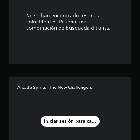
4
9
No se han encontrado reseñas
coincidentes. Prueba una
e
combinación de búsqueda distinta.
s
t
r
e
l
Arcade Spirits: The New Challengers
l
a
s
Iniciar sesión para calificar
d