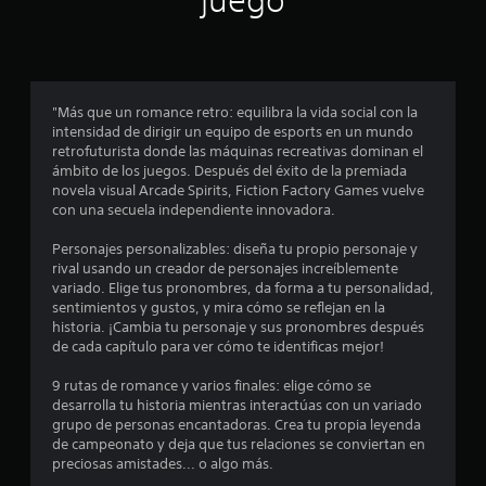
juego
n
c
o
"Más que un romance retro: equilibra la vida social con la
e
intensidad de dirigir un equipo de esports en un mundo
retrofuturista donde las máquinas recreativas dominan el
s
ámbito de los juegos. Después del éxito de la premiada
novela visual Arcade Spirits, Fiction Factory Games vuelve
t
con una secuela independiente innovadora.
r
Personajes personalizables: diseña tu propio personaje y
rival usando un creador de personajes increíblemente
e
variado. Elige tus pronombres, da forma a tu personalidad,
sentimientos y gustos, y mira cómo se reflejan en la
l
historia. ¡Cambia tu personaje y sus pronombres después
de cada capítulo para ver cómo te identificas mejor!
l
9 rutas de romance y varios finales: elige cómo se
a
desarrolla tu historia mientras interactúas con un variado
grupo de personas encantadoras. Crea tu propia leyenda
s
de campeonato y deja que tus relaciones se conviertan en
preciosas amistades... o algo más.