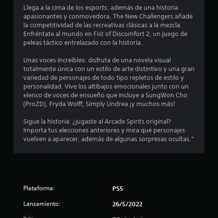
e
Llega a la cima de los esports: además de una historia
n
apasionantes y conmovedora, The New Challengers añade
la competitividad de las recreativas clásicas a la mezcla.
3
Enfréntate al mundo en Fist of Discomfort 2, un juego de
peleas táctico entrelazado con la historia.
7
Unas voces increíbles: disfruta de una novela visual
totalmente única con un estilo de arte distintivo y una gran
c
variedad de personajes de todo tipo repletos de estilo y
personalidad. Vive los altibajos emocionales junto con un
a
elenco de voces de ensueño que incluye a SungWon Cho
(ProZD), Fryda Wolff, Simply Undrea ¡y muchos más!
l
Sigue la historia: ¿jugaste al Arcade Spirits original?
i
Importa tus elecciones anteriores y mira qué personajes
vuelven a aparecer, además de algunas sorpresas ocultas."
f
i
c
Plataforma:
PS5
a
Lanzamiento:
26/5/2022
c