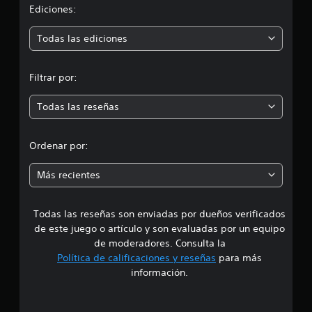
i
Ediciones:
ó
Todas las ediciones
n
Filtrar por:
m
Todas las reseñas
e
d
Ordenar por:
i
Más recientes
a
Todas las reseñas son enviadas por dueños verificados
d
de este juego o artículo y son evaluadas por un equipo
e
de moderadores. Consulta la
Política de calificaciones y reseñas
para más
4
información.
.