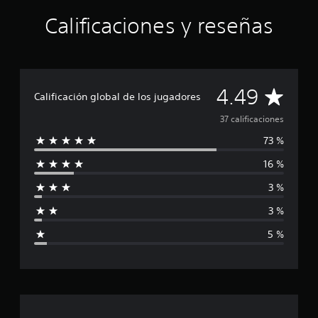
n
Calificaciones y reseñas
g
e
r
s
C
4.49
Calificación global de los jugadores
a
37 calificaciones
73 %
l
16 %
i
3 %
f
3 %
i
5 %
c
a
c