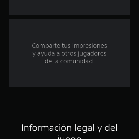
e
u
n
t
Comparte tus impresiones
o
y ayuda a otros jugadores
t
de la comunidad.
a
l
d
e
c
Información legal y del
i