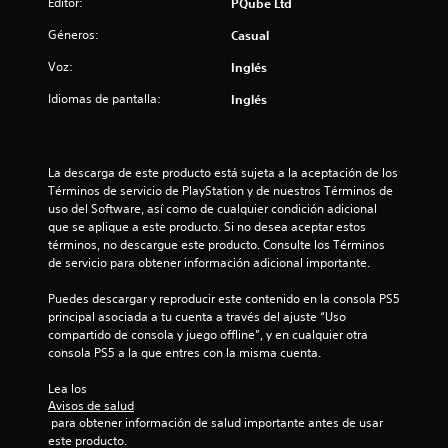
Editor:
PQube Ltd
i
Géneros:
Casual
o
Voz:
Inglés
Idiomas de pantalla:
Inglés
n
e
La descarga de este producto está sujeta a la aceptación de los 
s
Términos de servicio de PlayStation y de nuestros Términos de 
uso del Software, así como de cualquier condición adicional 
que se aplique a este producto. Si no desea aceptar estos 
términos, no descargue este producto. Consulte los Términos 
de servicio para obtener información adicional importante.
Puedes descargar y reproducir este contenido en la consola PS5 
principal asociada a tu cuenta a través del ajuste “Uso 
compartido de consola y juego offline”, y en cualquier otra 
consola PS5 a la que entres con la misma cuenta.
Lea los 
Avisos de salud
 para obtener información de salud importante antes de usar 
este producto.