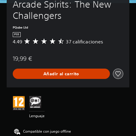
Arcade Spirits: The New 
Challengers
PQube Ltd
PS5
4.49
37 calificaciones
C
a
l
19,99 €
i
f
i
Añadir al carrito
c
a
c
i
ó
n
m
e
Lenguaje
d
i
a
Compatible con juego offline
d