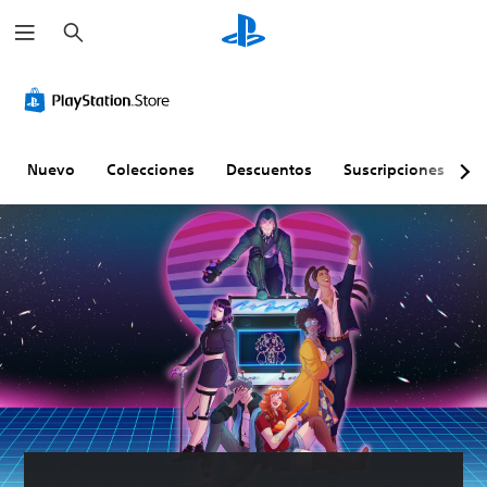
B
u
s
c
a
r
Nuevo
Colecciones
Descuentos
Suscripciones
E