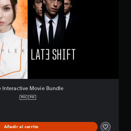
 Interactive Movie Bundle
PS4
PS5
Añadir al carrito