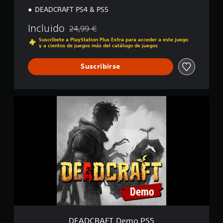
DEADCRAFT PS4 & PS5
Incluido
24,99 €
Rebajado del precio original de 24,99 €
Suscríbete a PlayStation Plus Extra para acceder a este juego
y a cientos de juegos más del catálogo de juegos
Suscribirse
D
E
A
D
C
R
A
F
T
D
e
m
o
P
DEADCRAFT Demo PS5