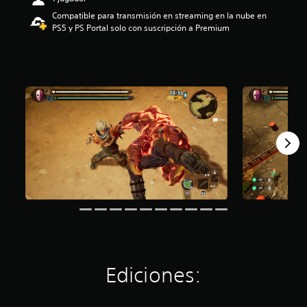
e
Compatible para transmisión en streaming en la nube en
3
PS5 y PS Portal solo con suscripción a Premium
.
7
6
e
s
t
r
e
l
l
a
s
d
e
u
n
t
o
t
a
Ediciones:
l
d
e