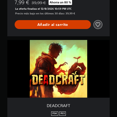
7,99 €
39,99 €
Ahorra un 80 %
i
Rebajado del precio original de 39,99 €
La oferta finaliza el 12/8/2026 10:59 PM UTC
f
Precio más bajo en los últimos 30 días: 39,99 €
i
c
a
Añadir al carrito
c
i
o
n
D
e
E
s
A
D
C
R
A
F
T
DEADCRAFT
PS4
PS5