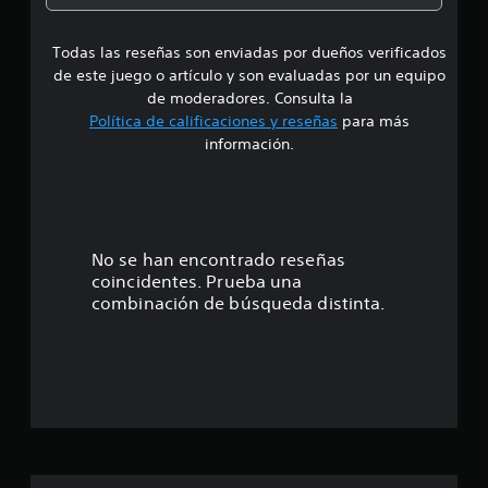
a
Todas las reseñas son enviadas por dueños verificados
d
de este juego o artículo y son evaluadas por un equipo
e
de moderadores. Consulta la
Política de calificaciones y reseñas
para más
3
información.
.
7
6
No se han encontrado reseñas
coincidentes. Prueba una
e
combinación de búsqueda distinta.
s
t
r
e