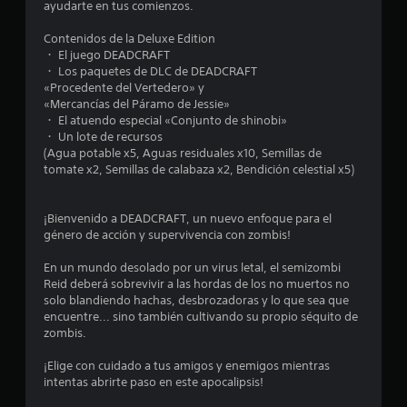
e
ayudarte en tus comienzos.
l
Contenidos de la Deluxe Edition
・ El juego DEADCRAFT
l
・ Los paquetes de DLC de DEADCRAFT
«Procedente del Vertedero» y
a
«Mercancías del Páramo de Jessie»
・ El atuendo especial «Conjunto de shinobi»
s
・ Un lote de recursos
(Agua potable x5, Aguas residuales x10, Semillas de
e
tomate x2, Semillas de calabaza x2, Bendición celestial x5)
n
¡Bienvenido a DEADCRAFT, un nuevo enfoque para el
1
género de acción y supervivencia con zombis!
En un mundo desolado por un virus letal, el semizombi
4
Reid deberá sobrevivir a las hordas de los no muertos no
solo blandiendo hachas, desbrozadoras y lo que sea que
0
encuentre... sino también cultivando su propio séquito de
zombis.
8
¡Elige con cuidado a tus amigos y enemigos mientras
c
intentas abrirte paso en este apocalipsis!