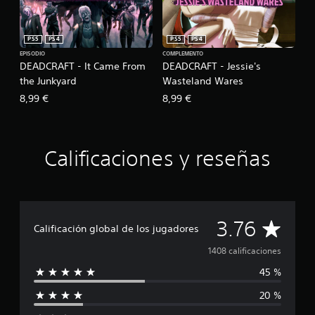
PS5
PS4
PS5
PS4
EPISODIO
COMPLEMENTO
DEADCRAFT - It Came From
DEADCRAFT - Jessie's
the Junkyard
Wasteland Wares
8,99 €
8,99 €
Calificaciones y reseñas
C
3.76
Calificación global de los jugadores
a
1408 calificaciones
45 %
l
20 %
i