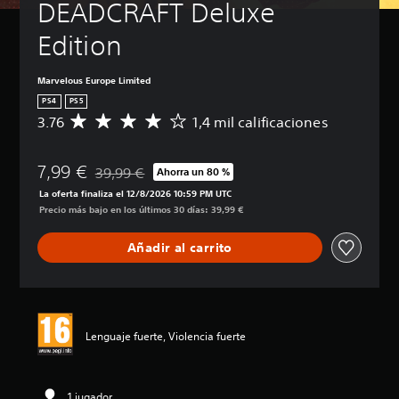
DEADCRAFT Deluxe 
Edition
Marvelous Europe Limited
PS4
PS5
3.76
1,4 mil calificaciones
C
a
l
7,99 €
i
39,99 €
Ahorra un 80 %
Rebajado del precio original de 39,99 €
f
La oferta finaliza el 12/8/2026 10:59 PM UTC
i
Precio más bajo en los últimos 30 días: 39,99 €
c
a
Añadir al carrito
c
i
ó
n
m
e
Lenguaje fuerte, Violencia fuerte
d
i
a
d
1 jugador