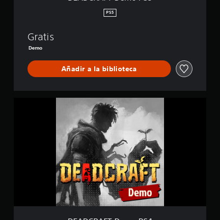
S
5
PS5
Gratis
Demo
Añadir a la biblioteca
D
E
A
D
C
R
A
F
T
D
e
m
o
P