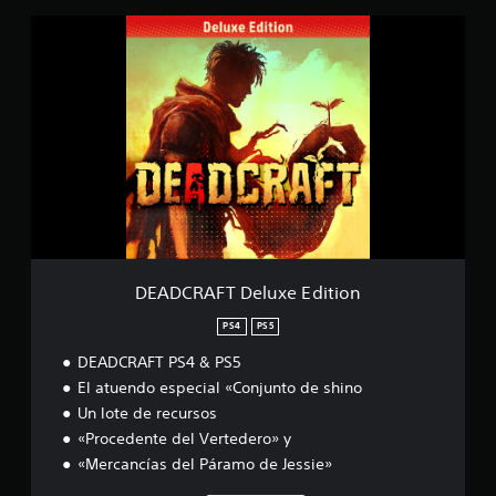
c
D
i
E
n
A
c
D
o
C
e
R
s
A
t
F
r
T
e
D
l
e
l
l
a
u
s
x
DEADCRAFT Deluxe Edition
e
e
n
E
PS4
PS5
1
d
,
DEADCRAFT PS4 & PS5
i
4
t
El atuendo especial «Conjunto de shino
m
i
Un lote de recursos
i
o
l
«Procedente del Vertedero» y
n
c
«Mercancías del Páramo de Jessie»
a
l