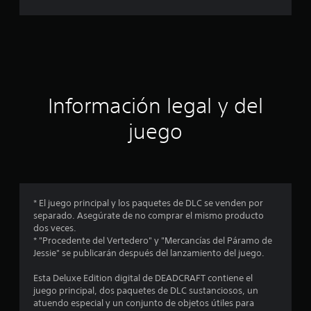
l
d
e
c
Información legal y del
i
juego
n
c
o
* El juego principal y los paquetes de DLC se venden por
e
separado. Asegúrate de no comprar el mismo producto
dos veces.
s
* "Procedente del Vertedero" y "Mercancías del Páramo de
Jessie" se publicarán después del lanzamiento del juego.
t
Esta Deluxe Edition digital de DEADCRAFT contiene el
r
juego principal, dos paquetes de DLC sustanciosos, un
atuendo especial y un conjunto de objetos útiles para