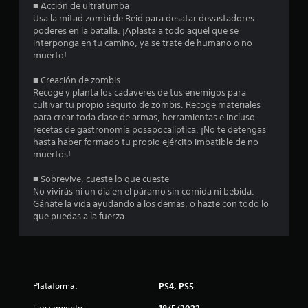
a
■ Acción de ultratumba
Usa la mitad zombi de Reid para desatar devastadores
l
poderes en la batalla. ¡Aplasta a todo aquel que se
interponga en tu camino, ya se trate de humano o no
i
muerto!
f
■ Creación de zombis
Recoge y planta los cadáveres de tus enemigos para
i
cultivar tu propio séquito de zombis. Recoge materiales
para crear toda clase de armas, herramientas e incluso
c
recetas de gastronomía posapocalíptica. ¡No te detengas
hasta haber formado tu propio ejército imbatible de no
a
muertos!
c
■ Sobrevive, cueste lo que cueste
No vivirás ni un día en el páramo sin comida ni bebida.
i
Gánate la vida ayudando a los demás, o hazte con todo lo
que puedas a la fuerza.
o
n
e
Plataforma:
PS4, PS5
s
Lanzamiento:
18/5/2022