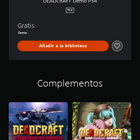
DEADCRAFT Demo PS4
S
4
PS4
Gratis
Demo
Añadir a la biblioteca
Complementos