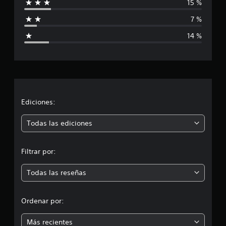
15 %
f
7 %
i
14 %
c
a
c
i
Ediciones:
ó
Todas las ediciones
n
Filtrar por:
m
Todas las reseñas
e
d
Ordenar por:
i
Más recientes