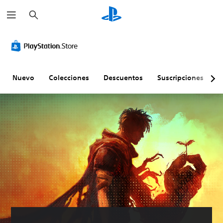
B
u
s
c
a
r
Nuevo
Colecciones
Descuentos
Suscripciones
E