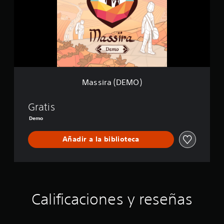
r
c
a
i
(
o
D
n
E
e
M
s
O
)
Massira (DEMO)
Gratis
Demo
Añadir a la biblioteca
Calificaciones y reseñas