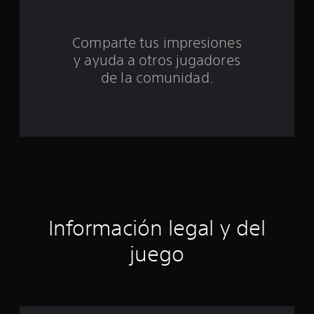
t
Comparte tus impresiones
o
y ayuda a otros jugadores
t
de la comunidad.
a
l
d
e
c
Información legal y del
i
juego
n
c
o