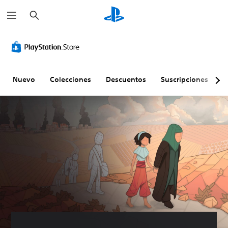
B
u
s
c
a
r
Nuevo
Colecciones
Descuentos
Suscripciones
E