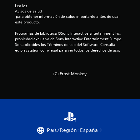
o
Lea los 
Avisos de salud
 para obtener información de salud importante antes de usar 
n
este producto.
e
Programas de biblioteca ©Sony Interactive Entertainment Inc. 
propiedad exclusiva de Sony Interactive Entertainment Europe. 
s
Son aplicables los Términos de uso del Software. Consulta 
eu.playstation.com/legal para ver todos los derechos de uso.
(C) Frost Monkey
País/Región: España