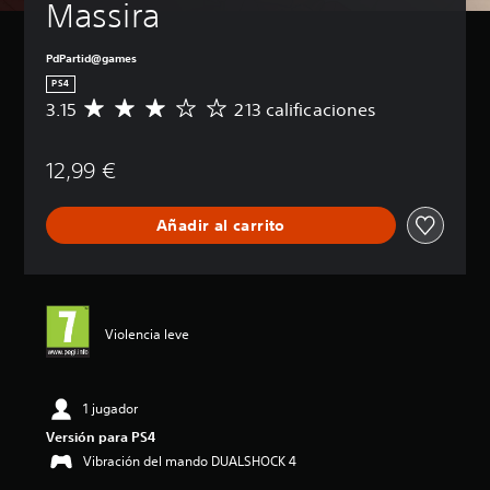
Massira
PdPartid@games
PS4
3.15
213 calificaciones
C
a
l
12,99 €
i
f
i
Añadir al carrito
c
a
c
i
ó
n
Violencia leve
m
e
d
i
1 jugador
a
Versión para PS4
d
Vibración del mando DUALSHOCK 4
e
3