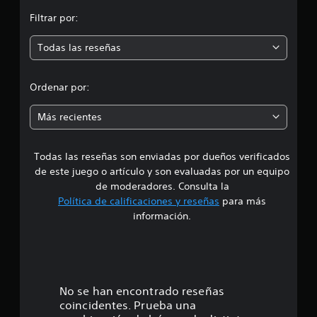
n
Filtrar por:
m
Todas las reseñas
e
d
Ordenar por:
i
Más recientes
a
Todas las reseñas son enviadas por dueños verificados
d
de este juego o artículo y son evaluadas por un equipo
e
de moderadores. Consulta la
Política de calificaciones y reseñas
para más
3
información.
.
1
5
No se han encontrado reseñas
coincidentes. Prueba una