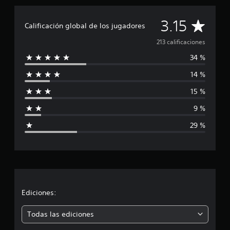
C
3.15
Calificación global de los jugadores
a
213 calificaciones
34 %
l
14 %
i
15 %
f
9 %
i
29 %
c
a
c
i
Ediciones:
ó
Todas las ediciones