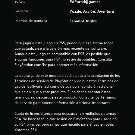
Editor:
PdPartid@games
1
Géneros:
Puzzle, Acción, Aventura
3
Idiomas de pantalla:
Español, Inglés
c
a
Para jugar a este juego en PS5, puede que tu sistema tenga 
que actualizarse a la versión más reciente del software. 
l
Aunque este juego es compatible con PS5, es posible que 
algunas funciones para PS4 no estén disponibles. Consulta 
i
PlayStation.com/bc para obtener más información.
f
La descarga de este producto está sujeta a la aceptación de los 
Términos de servicio de PlayStation y de nuestros Términos de 
i
uso del Software, así como de cualquier condición adicional 
que se aplique a este producto. Si no desea aceptar estos 
c
términos, no descargue este producto. Consulte los Términos 
de servicio para obtener información adicional importante.
a
Cuota de licencia única para descargar en múltiples sistemas 
c
PS4. No hace falta iniciar sesión en PlayStation para usarla en 
su PS4 principal pero sí hay que hacerlo para el uso en otros 
i
sistemas PS4.