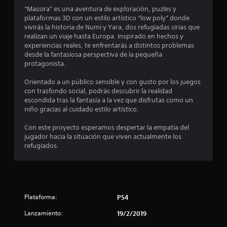
“Massira” es una aventura de exploración, puzles y
e
plataformas 3D con un estilo artístico “low poly” donde
vivirás la historia de Numi y Yara, dos refugiadas sirias que
s
realizan un viaje hasta Europa. Inspirado en hechos y
experiencias reales, te enfrentarás a distintos problemas
t
desde la fantasiosa perspectiva de la pequeña
protagonista.
r
Orientado a un público sensible y con gusto por los juegos
e
con trasfondo social, podrás descubrir la realidad
escondida tras la fantasía a la vez que disfrutas como un
l
niño gracias al cuidado estilo artístico.
l
Con este proyecto esperamos despertar la empatía del
jugador hacia la situación que viven actualmente los
a
refugiados.
s
e
Plataforma:
PS4
n
Lanzamiento:
19/2/2019
2