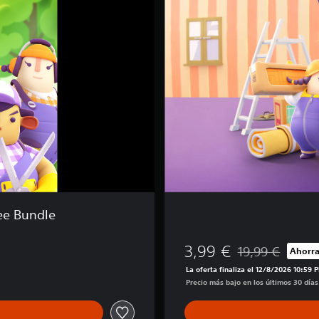
s
U
p
!
ee Bundle
3,99 €
19,99 €
Ahorra
Rebajado del prec
La oferta finaliza el 12/8/2026 10:59 
Precio más bajo en los últimos 30 días