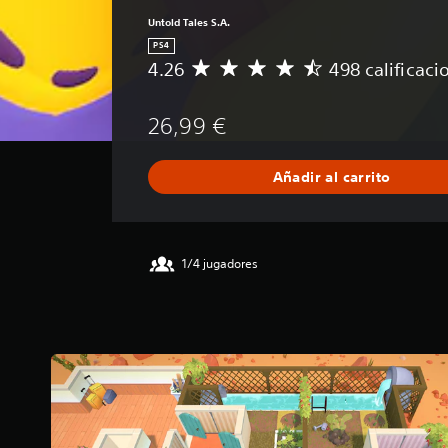
Untold Tales S.A.
PS4
4.26
498 calificaci
C
a
l
26,99 €
i
f
i
Añadir al carrito
c
a
c
i
ó
1/4 jugadores
n
m
e
d
i
a
d
e
4