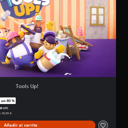
Tools Up!
 un 80 %
io original de 19,99 €
PM UTC
: 19,99 €
Añadir al carrito