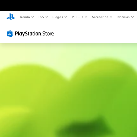
Tienda
PS5
Juegos
PS Plus
Accesorios
Noticias