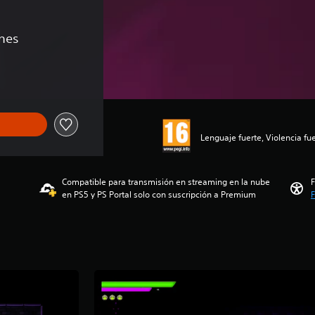
ones
Lenguaje fuerte, Violencia fu
Compatible para transmisión en streaming en la nube
F
en PS5 y PS Portal solo con suscripción a Premium
F