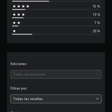
l
15 %
i
13 %
f
7 %
i
23 %
c
a
c
i
Ediciones:
ó
Todas las ediciones
n
Filtrar por:
m
Todas las reseñas
e
d