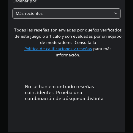
Ordenar por:
i
Más recientes
a
Todas las reseñas son enviadas por dueños verificados
d
de este juego o artículo y son evaluadas por un equipo
e
de moderadores. Consulta la
Política de calificaciones y reseñas
para más
3
información.
.
4
7
No se han encontrado reseñas
coincidentes. Prueba una
e
combinación de búsqueda distinta.
s
t
r