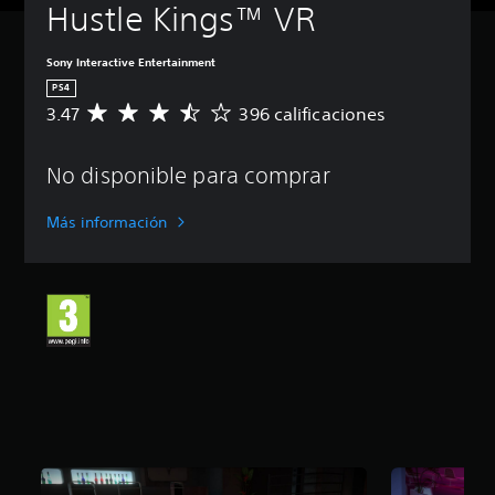
Hustle Kings™ VR
Sony Interactive Entertainment
PS4
3.47
396 calificaciones
C
a
l
No disponible para comprar
i
f
i
Más información
c
a
c
i
ó
n
m
e
d
i
a
d
e
3