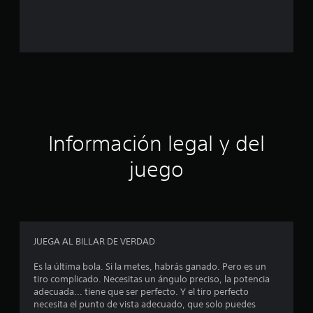
a
l
d
e
c
Información legal y del
i
juego
n
c
o
JUEGA AL BILLAR DE VERDAD
e
Es la última bola. Si la metes, habrás ganado. Pero es un
s
tiro complicado. Necesitas un ángulo preciso, la potencia
adecuada... tiene que ser perfecto. Y el tiro perfecto
t
necesita el punto de vista adecuado, que solo puedes