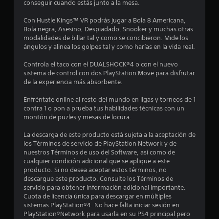
conseguir cuando estás junto a la mesa.
r
Con Hustle Kings™ VR podrás jugar a Bola 8 Americana,
e
Bola negra, Asesino, Despiadado, Snooker y muchas otras
modalidades de billar tal y como se concibieron. Mide los
l
ángulos y alinea los golpes tal y como harías en la vida real.
l
Controla el taco con el DUALSHOCK®4 o con el nuevo
sistema de control con dos PlayStation Move para disfrutar
a
de la experiencia más absorbente.
s
Enfréntate online al resto del mundo en ligas y torneos de 1
contra 1 o pon a prueba tus habilidades técnicas con un
e
montón de puzles y mesas de locura.
n
La descarga de este producto está sujeta a la aceptación de
los Términos de servicio de PlayStation Network y de
3
nuestros Términos de uso del Software, así como de
cualquier condición adicional que se aplique a este
producto. Si no desea aceptar estos términos, no
9
descargue este producto. Consulte los Términos de
servicio para obtener información adicional importante.
6
Cuota de licencia única para descargar en múltiples
sistemas PlayStation®4. No hace falta iniciar sesión en
c
PlayStation®Network para usarla en su PS4 principal pero