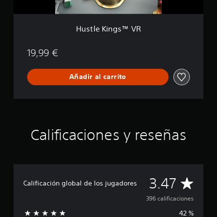
a
™
c
V
i
R
o
Hustle Kings™ VR
n
e
19,99 €
s
Añadir al carrito
Calificaciones y reseñas
C
3.47
Calificación global de los jugadores
a
396 calificaciones
42 %