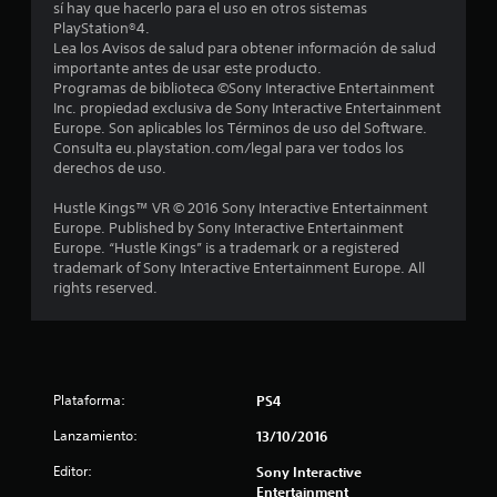
sí hay que hacerlo para el uso en otros sistemas
a
PlayStation®4.
Lea los Avisos de salud para obtener información de salud
l
importante antes de usar este producto.
Programas de biblioteca ©Sony Interactive Entertainment
i
Inc. propiedad exclusiva de Sony Interactive Entertainment
Europe. Son aplicables los Términos de uso del Software.
f
Consulta eu.playstation.com/legal para ver todos los
derechos de uso.
i
Hustle Kings™ VR © 2016 Sony Interactive Entertainment
c
Europe. Published by Sony Interactive Entertainment
Europe. “Hustle Kings” is a trademark or a registered
a
trademark of Sony Interactive Entertainment Europe. All
rights reserved.
c
i
o
Plataforma:
PS4
n
Lanzamiento:
13/10/2016
e
Editor:
Sony Interactive
Entertainment