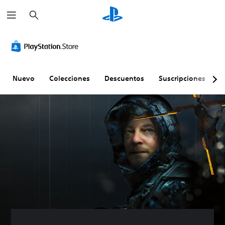
B
u
s
c
a
r
Nuevo
Colecciones
Descuentos
Suscripciones
E