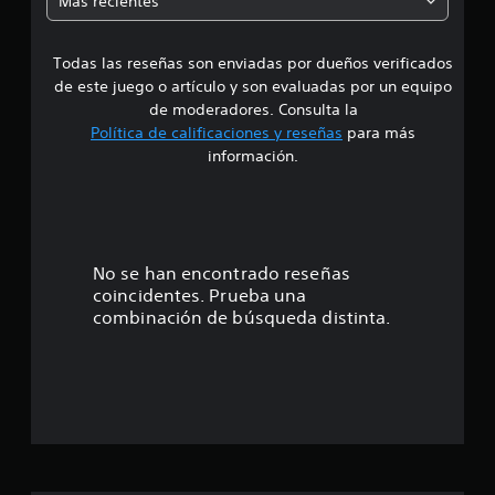
Más recientes
a
Todas las reseñas son enviadas por dueños verificados
d
de este juego o artículo y son evaluadas por un equipo
e
de moderadores. Consulta la
Política de calificaciones y reseñas
para más
4
información.
.
6
1
No se han encontrado reseñas
coincidentes. Prueba una
e
combinación de búsqueda distinta.
s
t
r
e