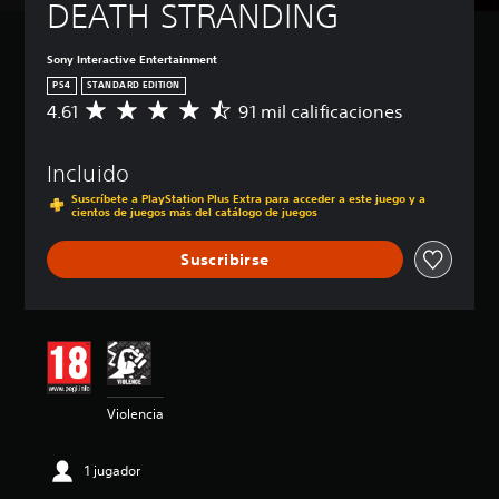
DEATH STRANDING
Sony Interactive Entertainment
PS4
STANDARD EDITION
4.61
91 mil calificaciones
C
a
l
Incluido
i
f
Suscríbete a PlayStation Plus Extra para acceder a este juego y a
i
cientos de juegos más del catálogo de juegos
c
a
Suscribirse
c
i
ó
n
m
e
d
i
Violencia
a
d
1 jugador
e
4