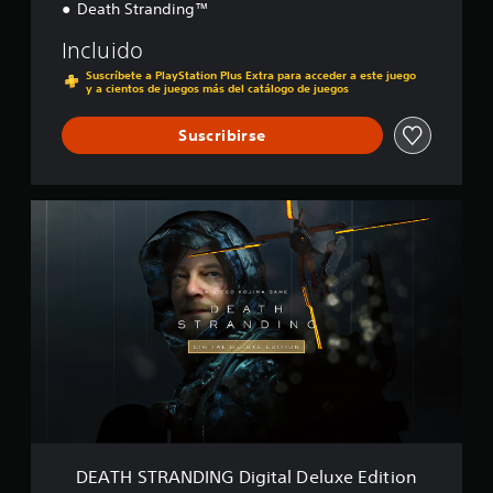
Death Stranding™
Incluido
Suscríbete a PlayStation Plus Extra para acceder a este juego
y a cientos de juegos más del catálogo de juegos
Suscribirse
D
E
A
T
H
S
T
R
A
N
D
I
N
G
DEATH STRANDING Digital Deluxe Edition
D