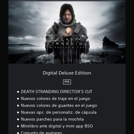
D
c
i
a
g
c
i
i
t
o
a
n
l
e
D
s
e
l
u
x
e
E
Digital Deluxe Edition
d
i
PS5
t
DEATH STRANDING DIRECTOR’S CUT
i
o
Nuevos colores de traje en el juego
n
Nuevos colores de guantes en el juego
Nuevas opc. de personaliz. de cápsula
Nuevos parches para la mochila
Minilibro arte digital y mini app BSO
Conjunto de avatares