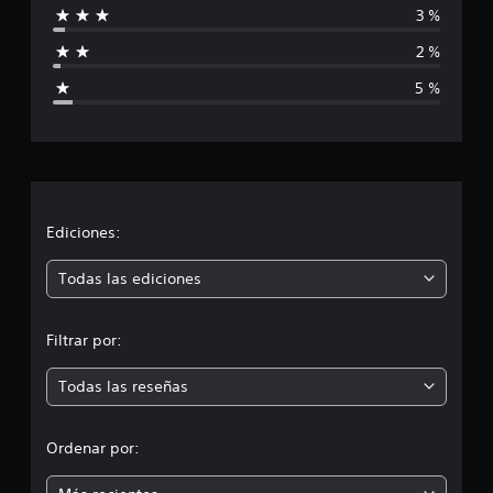
3 %
f
2 %
i
5 %
c
a
c
i
Ediciones:
ó
Todas las ediciones
n
Filtrar por:
m
Todas las reseñas
e
d
Ordenar por:
i