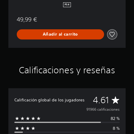
i
PS4
g
i
49,99 €
t
a
l
Añadir al carrito
D
e
l
u
x
e
Calificaciones y reseñas
E
d
i
t
i
o
C
4.61
Calificación global de los jugadores
n
a
91966 calificaciones
82 %
l
8 %
i