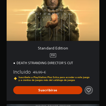
n
n
c
d
o
a
e
r
s
d
t
E
r
d
e
i
l
t
l
i
a
o
Standard Edition
s
n
e
PS5
n
DEATH STRANDING DIRECTOR’S CUT
9
1
Incluido
m
49,99 €
Rebajado del precio original de 49,99 €
i
Suscríbete a PlayStation Plus Extra para acceder a este juego
l
y a cientos de juegos más del catálogo de juegos
c
a
Suscribirse
l
i
f
i