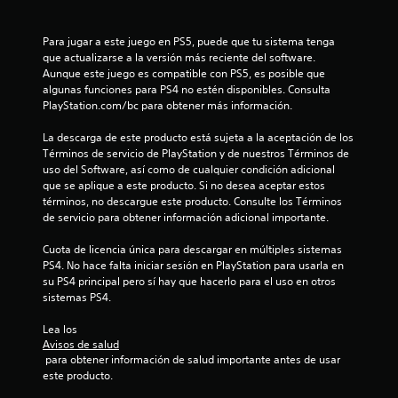
c
a
Para jugar a este juego en PS5, puede que tu sistema tenga 
que actualizarse a la versión más reciente del software. 
l
Aunque este juego es compatible con PS5, es posible que 
algunas funciones para PS4 no estén disponibles. Consulta 
i
PlayStation.com/bc para obtener más información.
f
La descarga de este producto está sujeta a la aceptación de los 
Términos de servicio de PlayStation y de nuestros Términos de 
i
uso del Software, así como de cualquier condición adicional 
que se aplique a este producto. Si no desea aceptar estos 
c
términos, no descargue este producto. Consulte los Términos 
de servicio para obtener información adicional importante.
a
Cuota de licencia única para descargar en múltiples sistemas 
PS4. No hace falta iniciar sesión en PlayStation para usarla en 
c
su PS4 principal pero sí hay que hacerlo para el uso en otros 
sistemas PS4.
i
Lea los 
o
Avisos de salud
 para obtener información de salud importante antes de usar 
n
este producto.