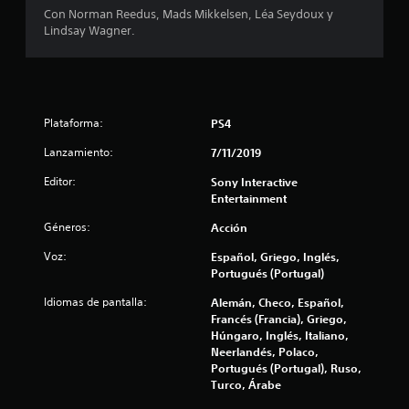
e
Con Norman Reedus, Mads Mikkelsen, Léa Seydoux y
Lindsay Wagner.
l
l
a
Plataforma:
PS4
s
Lanzamiento:
7/11/2019
e
Editor:
Sony Interactive
Entertainment
n
Géneros:
Acción
9
Voz:
Español, Griego, Inglés,
Portugués (Portugal)
1
Idiomas de pantalla:
Alemán, Checo, Español,
9
Francés (Francia), Griego,
Húngaro, Inglés, Italiano,
6
Neerlandés, Polaco,
Portugués (Portugal), Ruso,
6
Turco, Árabe