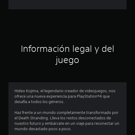
l
d
e
c
Información legal y del
i
juego
n
c
o
Hideo Kojima, el legendario creador de videojuegos, nos
e
ofrece una nueva experiencia para PlayStation®4 que
desafía a todos los géneros.
s
Haz frente a un mundo completamente transformado por
t
el Death Stranding. Lleva los restos desconectados de
nuestro futuro y embárcate en un viaje para reconectar un
r
mundo devastado poco a poco.