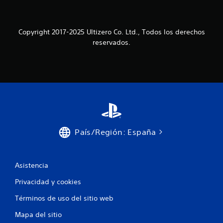
a
í
m
m
e
i
n
t
Copyright 2017-2025 Ultizero Co. Ltd., Todos los derechos
t
e
reservados.
e
d
d
e
o
t
n
i
d
e
e
m
l
p
o
o
d
.
e
País/Región: España
j
S
a
e
s
t
p
Asistencia
e
u
.
Privacidad y cookies
e
d
Términos de uso del sitio web
e
j
Mapa del sitio
u