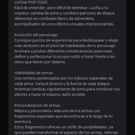
t
s
LUCHA POR TODO
o
o
Fácil de entender, pero difícil de dominar. Lucha a tu
l
n
manera: cambia de arma y combina patrones de ataque
o
e
diferentes en combates llenos de adrenalina,
j
s
acompañados de unos efectos visuales impresionantes.
u
P
e
Evolución del personaje:
u
g
Consigue puntos de experiencia para desbloquear y elegir
e
o
más atributos en el árbol de habilidades de tu personaje.
d
o
Anímate a probar diferentes combinaciones para crear,
e
f
definir y perfeccionar tu propio estilo y hacer frente a los
s
f
retos que tienes por delante.
j
l
u
i
Habilidades de armas:
g
n
Usa combos potenciados por los tributos especiales de
a
e
cada arma. Varía el alcance y la fuerza de cada ataque
r
)
mientras cambias rápidamente de arma para combinar sus
a
.
efectos y hacer el máximo daño posible.
l
j
Personalización de armas:
G
u
Mejora y personaliza cada una de tus armas con
e
u
fragmentos especiales que encontrarás a lo largo de tu
g
a
aventura.
o
r
Estos fragmentos ofrecen un sinfín de posibilidades, ya
y
d
que pueden transformar el aspecto de tus armas, reforzar
d