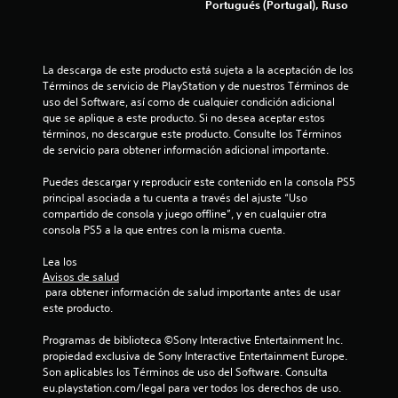
e
Portugués (Portugal), Ruso
p
s
u
r
e
á
d
p
La descarga de este producto está sujeta a la aceptación de los 
a
i
Términos de servicio de PlayStation y de nuestros Términos de 
s
d
uso del Software, así como de cualquier condición adicional 
v
a
que se aplique a este producto. Si no desea aceptar estos 
o
m
términos, no descargue este producto. Consulte los Términos 
l
e
de servicio para obtener información adicional importante.
v
n
e
t
Puedes descargar y reproducir este contenido en la consola PS5 
r
e
principal asociada a tu cuenta a través del ajuste “Uso 
a
o
compartido de consola y juego offline”, y en cualquier otra 
l
d
consola PS5 a la que entres con la misma cuenta.
j
e
u
n
Lea los 
e
t
Avisos de salud
g
r
 para obtener información de salud importante antes de usar 
o
o
este producto.
e
d
x
e
Programas de biblioteca ©Sony Interactive Entertainment Inc. 
a
u
propiedad exclusiva de Sony Interactive Entertainment Europe. 
c
n
Son aplicables los Términos de uso del Software. Consulta 
t
l
eu.playstation.com/legal para ver todos los derechos de uso.