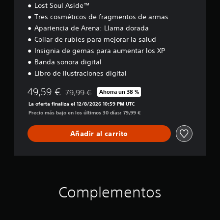
r
j
e
l
Lost Soul Aside™
c
l
l
d
o
Tres cosméticos de fragmentos de armas
a
o
u
e
y
d
Apariencia de Arena: Llama dorada
s
x
j
s
a
c
e
u
Collar de rubíes para mejorar la salud
t
a
o
e
Insignia de gemas para aumentar los XP
i
l
l
g
t
c
Banda sonora digital
o
o
a
k
r
Libro de ilustraciones digital
e
v
a
e
n
o
49,59 €
s
j
79,99 €
c
Ahorra un 38 %
Rebajado del precio original de 79,99 €
z
p
u
u
La oferta finaliza el 12/8/2026 10:59 PM UTC
.
a
a
s
Precio más bajo en los últimos 30 días: 79,99 €
r
l
t
a
q
A
a
Añadir al carrito
j
u
u
b
u
i
d
l
g
e
i
e
a
r
o
(
r
m
3
a
b
o
D
l
Complementos
m
á
j
e
s
P
u
n
u
i
e
t
e
c