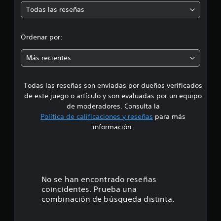
e
a
s
s
Todas las reseñas
c
e
q
j
l
u
u
o
o
e
d
e
y
s
n
Ordenar por:
s
s
s
c
i
e
t
o
i
Más recientes
a
i
n
a
a
m
c
i
s
á
k
d
d
s
Todas las reseñas son enviadas por dueños verificados
d
.
o
u
f
de este juego o artículo y son evaluadas por un equipo
s
r
á
e
a
de moderadores. Consulta la
a
I
c
t
Política de calificaciones y reseñas
para más
n
n
i
3
u
t
información.
v
l
a
e
d
e
.
l
t
i
r
r
o
s
5
s
e
d
t
d
i
o
i
3
e
ó
No se han encontrado reseñas
e
n
d
l
n
coincidentes. Prueba una
g
o
e
j
d
combinación de búsqueda distinta.
u
r
u
e
i
.
s
e
j
r