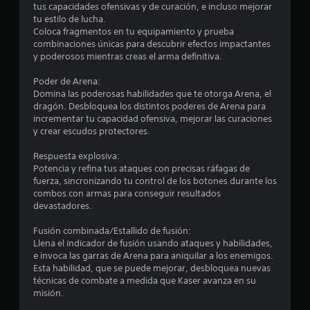
a
tus capacidades ofensivas y de curación, e incluso mejorar
e
d
tu estilo de lucha.
s
Coloca fragmentos en tu equipamiento y prueba
o
p
combinaciones únicas para descubrir efectos impactantes
m
l
y poderosos mientras creas el arma definitiva.
a
a
z
n
Poder de Arena:
a
u
Domina las poderosas habilidades que te otorga Arena, el
r
a
dragón. Desbloquea los distintos poderes de Arena para
t
l
incrementar tu capacidad ofensiva, mejorar las curaciones
e
y crear escudos protectores.
P
p
u
o
Respuesta explosiva:
e
r
Potencia y refina tus ataques con precisas ráfagas de
d
l
fuerza, sincronizando tu control de los botones durante los
e
o
combos con armas para conseguir resultados
s
s
devastadores.
c
m
r
e
Fusión combinada/Estallido de fusión:
e
n
Llena el indicador de fusión usando ataques y habilidades,
a
ú
e invoca las garras de Arena para aniquilar a los enemigos.
r
s
Esta habilidad, que se puede mejorar, desbloquea nuevas
p
s
técnicas de combate a medida que Kaser avanza en su
u
i
misión.
n
n
t