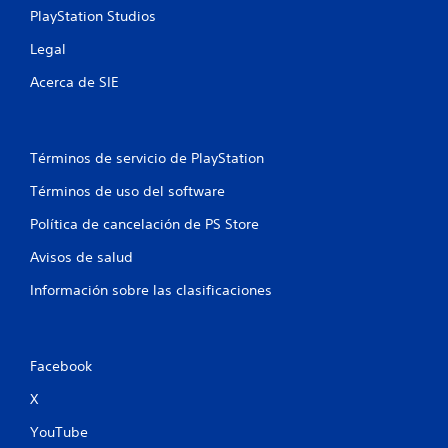
PlayStation Studios
g
a
Legal
r
s
Acerca de SIE
i
n
c
o
Términos de servicio de PlayStation
n
Términos de uso del software
t
r
Política de cancelación de PS Store
o
Avisos de salud
l
e
Información sobre las clasificaciones
s
d
e
m
Facebook
o
v
X
i
YouTube
m