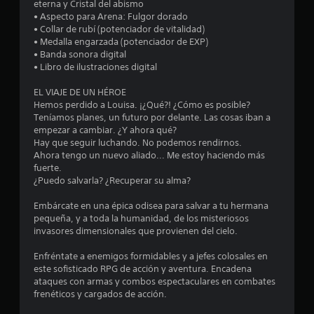
o
o
eterna y Cristal del abismo
p
e
l
• Aspecto para Arena: Fulgor dorado
u
l
a
• Collar de rubí (potenciador de vitalidad)
n
l
a
e
• Medalla engarzada (potenciador de EXP)
v
s
x
• Banda sonora digital
e
i
a
p
• Libro de ilustraciones digital
b
c
e
s
r
r
i
EL VIAJE DE UN HÉROE
a
i
o
Hemos perdido a Louisa. ¡¿Qué?! ¿Cómo es posible?
c
e
n
Teníamos planes, un futuro por delante. Las cosas iban a
i
n
empezar a cambiar. ¿Y ahora qué?
e
ó
c
Hay que seguir luchando. No podemos rendirnos.
s
n
i
Ahora tengo un nuevo aliado... Me estoy haciendo más
r
d
a
fuerte.
e
á
c
¿Puedo salvarla? ¿Recuperar su alma?
l
p
i
m
i
n
Embárcate en una épica odisea para salvar a tu hermana
a
e
d
pequeña, y a toda la humanidad, de los misteriosos
n
m
a
invasores dimensionales que provienen del cielo.
d
á
s
o
t
Enfréntate a enemigos formidables y a jefes colosales en
d
.
i
este sofisticado RPG de acción y aventura. Encadena
e
c
ataques con armas y combos espectaculares en combates
b
a
frenéticos y cargados de acción.
o
(