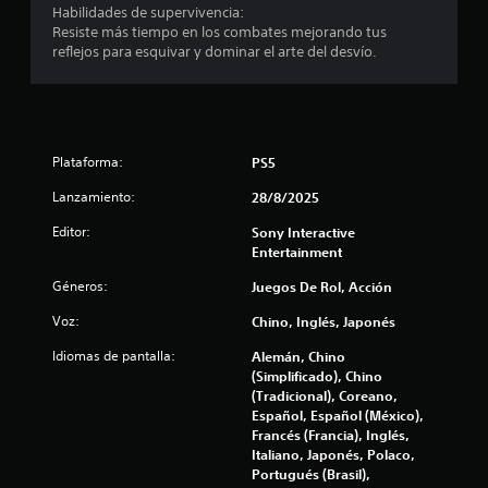
n
Habilidades de supervivencia:
o
e
Resiste más tiempo en los combates mejorando tus
s
c
reflejos para esquivar y dominar el arte del desvío.
d
e
e
s
g
i
u
d
a
a
r
d
Plataforma:
PS5
d
d
a
e
Lanzamiento:
28/8/2025
d
p
o
Editor:
Sony Interactive
u
m
Entertainment
l
a
s
Géneros:
Juegos De Rol, Acción
n
a
u
r
Voz:
Chino, Inglés, Japonés
a
l
l
o
Idiomas de pantalla:
Alemán, Chino
p
s
(Simplificado), Chino
a
b
(Tradicional), Coreano,
r
o
Español, Español (México),
a
t
Francés (Francia), Inglés,
q
o
Italiano, Japonés, Polaco,
u
n
Portugués (Brasil),
e