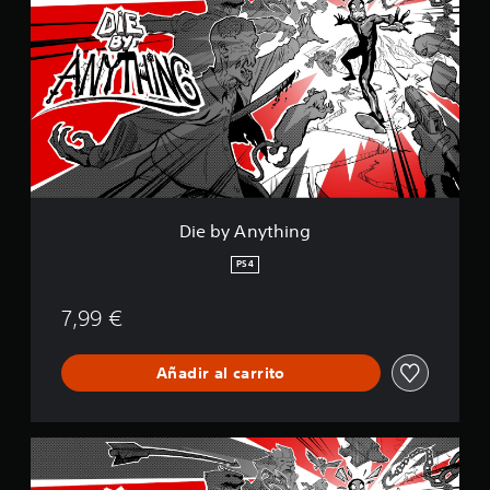
e
b
y
A
n
y
t
h
i
n
g
Die by Anything
PS4
7,99 €
Añadir al carrito
C
o
m