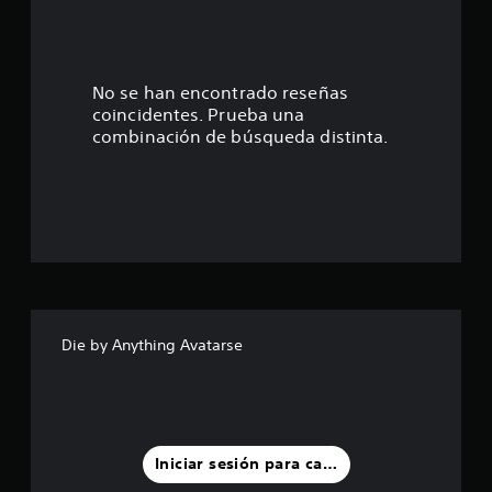
.
1
6
No se han encontrado reseñas
coincidentes. Prueba una
e
combinación de búsqueda distinta.
s
t
r
e
l
Die by Anything Avatarse
l
a
s
Iniciar sesión para calificar