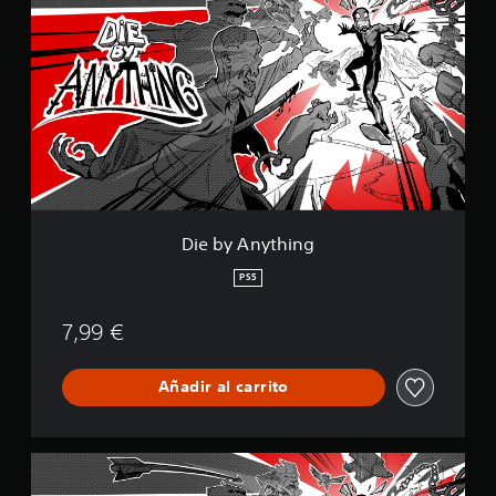
e
i
b
o
y
n
A
e
n
s
y
t
h
i
n
g
Die by Anything
PS5
7,99 €
Añadir al carrito
D
i