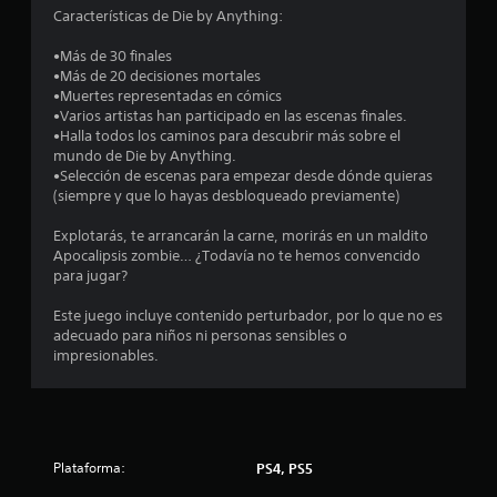
s
Características de Die by Anything:
e
•Más de 30 finales
n
•Más de 20 decisiones mortales
•Muertes representadas en cómics
3
•Varios artistas han participado en las escenas finales.
•Halla todos los caminos para descubrir más sobre el
mundo de Die by Anything.
8
•Selección de escenas para empezar desde dónde quieras
(siempre y que lo hayas desbloqueado previamente)
c
Explotarás, te arrancarán la carne, morirás en un maldito
a
Apocalipsis zombie… ¿Todavía no te hemos convencido
para jugar?
l
Este juego incluye contenido perturbador, por lo que no es
i
adecuado para niños ni personas sensibles o
impresionables.
f
i
c
Plataforma:
PS4, PS5
a