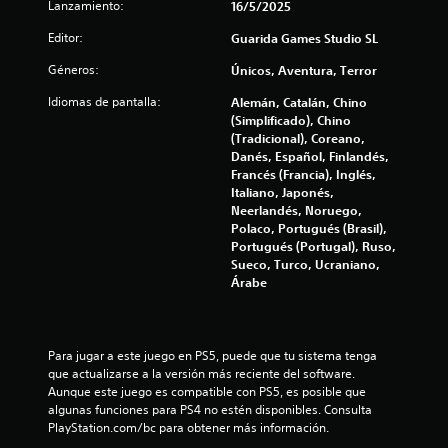
Lanzamiento:
16/5/2025
c
Editor:
Guarida Games Studio SL
i
Géneros:
Únicos, Aventura, Terror
o
Idiomas de pantalla:
Alemán, Catalán, Chino
(Simplificado), Chino
n
(Tradicional), Coreano,
Danés, Español, Finlandés,
e
Francés (Francia), Inglés,
Italiano, Japonés,
Neerlandés, Noruego,
s
Polaco, Portugués (Brasil),
Portugués (Portugal), Ruso,
Sueco, Turco, Ucraniano,
Árabe
Para jugar a este juego en PS5, puede que tu sistema tenga 
que actualizarse a la versión más reciente del software. 
Aunque este juego es compatible con PS5, es posible que 
algunas funciones para PS4 no estén disponibles. Consulta 
PlayStation.com/bc para obtener más información.