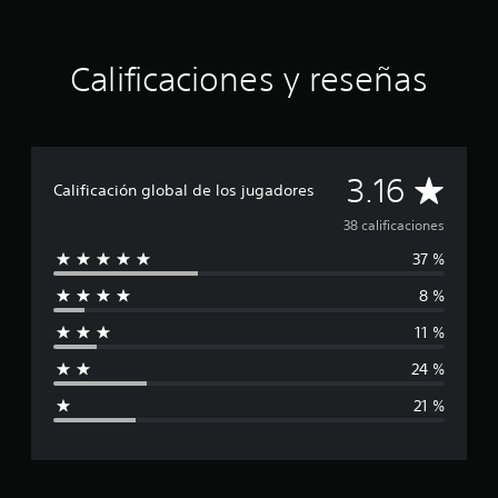
Calificaciones y reseñas
C
3.16
Calificación global de los jugadores
a
38 calificaciones
37 %
l
8 %
i
11 %
f
24 %
i
21 %
c
a