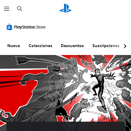
B
u
s
c
a
r
Nuevo
Colecciones
Descuentos
Suscripciones
E