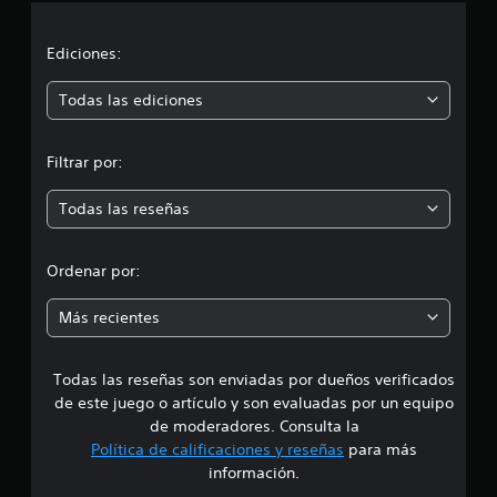
c
i
Ediciones:
ó
Todas las ediciones
n
Filtrar por:
m
Todas las reseñas
e
d
Ordenar por:
i
Más recientes
a
Todas las reseñas son enviadas por dueños verificados
d
de este juego o artículo y son evaluadas por un equipo
e
de moderadores. Consulta la
Política de calificaciones y reseñas
para más
3
información.