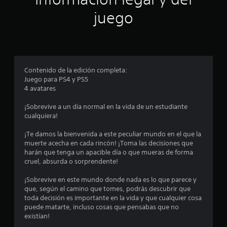
i
juego
n
c
o
Contenido de la edición completa:
e
Juego para PS4 y PS5
4 avatares
s
¡Sobrevive a un día normal en la vida de un estudiante
t
cualquiera!
r
¡Te damos la bienvenida a este peculiar mundo en el que la
muerte acecha en cada rincón! ¡Toma las decisiones que
e
harán que tenga un apacible día o que mueras de forma
cruel, absurda o sorprendente!
l
¡Sobrevive en este mundo donde nada es lo que parece y
l
que, según el camino que tomes, podrás descubrir que
toda decisión es importante en la vida y que cualquier cosa
a
puede matarte, incluso cosas que pensabas que no
existían!