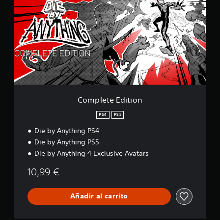
p
l
e
t
e
E
d
i
t
i
o
Complete Edition
n
PS4
PS5
Die by Anything PS4
Die by Anything PS5
Die by Anything 4 Exclusive Avatars
10,99 €
Añadir al carrito