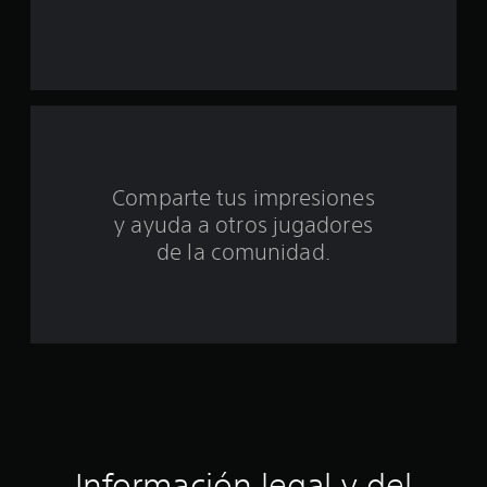
d
e
u
n
t
Comparte tus impresiones
o
y ayuda a otros jugadores
t
de la comunidad.
a
l
d
e
c
Información legal y del