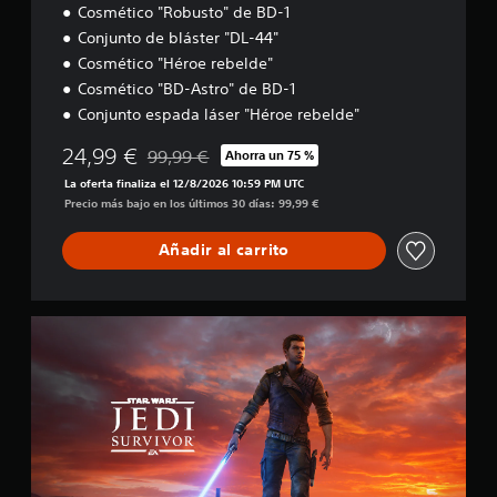
g
Cosmético "Robusto" de BD-1
l
i
n
o
Conjunto de bláster "DL-44"
o
a
p
c
c
Cosmético "Héroe rebelde"
a
i
i
Cosmético "BD-Astro" de BD-1
r
ó
d
Conjunto espada láser "Héroe rebelde"
a
n
a
q
.
d
24,99 €
99,99 €
u
Ahorra un 75 %
Rebajado del precio original de 99,99 €
d
e
La oferta finaliza el 12/8/2026 10:59 PM UTC
S
e
s
Precio más bajo en los últimos 30 días: 99,99 €
e
l
e
a
n
j
Añadir al carrito
i
s
u
d
i
e
é
b
g
n
E
i
o
t
d
l
(
i
i
i
a
c
c
d
v
a
i
a
a
d
ó
e
d
n
n
s
d
z
E
d
e
a
s
e