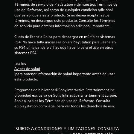
o
Términos de servicio de PlayStation y de nuestros Términos de 
n
v
uso del Software, así como de cualquier condición adicional 
e
i
que se aplique a este producto. Si no desea aceptar estos 
n
m
términos, no descargue este producto. Consulte los Términos 
t
i
de servicio para obtener información adicional importante.
o
e
r
n
Cuota de licencia única para descargar en múltiples sistemas 
n
t
PS4. No hace falta iniciar sesión en PlayStation para usarla en 
o
o
su PS4 principal pero sí hay que hacerlo para el uso en otros 
s
.
sistemas PS4.
i
n
Lea los 
c
S
Avisos de salud
o
e
 para obtener información de salud importante antes de usar 
n
p
este producto.
s
u
e
e
Programas de biblioteca ©Sony Interactive Entertainment Inc. 
c
d
propiedad exclusiva de Sony Interactive Entertainment Europe. 
u
e
Son aplicables los Términos de uso del Software. Consulta 
e
eu.playstation.com/legal para ver todos los derechos de uso.
j
n
c
u
i
g
a
a
s
SUJETO A CONDICIONES Y LIMITACIONES. CONSULTA
r
d