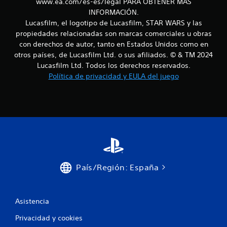
www.ea.com/es-es/legal PARA OBTENER MÁS
s
u
INFORMACIÓN.
i
r
Lucasfilm, el logotipo de Lucasfilm, STAR WARS y las
n
a
propiedades relacionadas son marcas comerciales u obras
c
n
con derechos de autor, tanto en Estados Unidos como en
o
t
e
otros países, de Lucasfilm Ltd. o sus afiliados. © & TM 2024
n
t
t
Lucasfilm Ltd. Todos los derechos reservados.
o
r
Política de privacidad y EULA del juego
d
o
o
l
e
e
l
s
j
t
u
á
e
g
c
o
t
p
i
País/Región: España
a
l
r
e
a
s
p
Asistencia
P
r
Privacidad y cookies
u
a