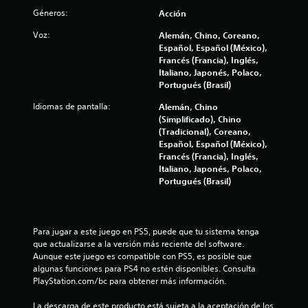
i
e
Géneros:
Acción
d
p
a
r
Voz:
Alemán, Chino, Coreano,
d
á
Español, Español (México),
d
Francés (Francia), Inglés,
c
e
Italiano, Japonés, Polaco,
t
u
Portugués (Brasil)
i
s
c
a
Idiomas de pantalla:
Alemán, Chino
r
a
(Simplificado), Chino
l
(Tradicional), Coreano,
P
o
Español, Español (México),
u
s
Francés (Francia), Inglés,
e
c
Italiano, Japonés, Polaco,
d
o
Portugués (Brasil)
e
n
s
t
a
r
c
o
Para jugar a este juego en PS5, puede que tu sistema tenga 
c
l
que actualizarse a la versión más reciente del software. 
e
e
Aunque este juego es compatible con PS5, es posible que 
d
s
algunas funciones para PS4 no estén disponibles. Consulta 
e
d
PlayStation.com/bc para obtener más información.
r
e
a
m
La descarga de este producto está sujeta a la aceptación de los 
u