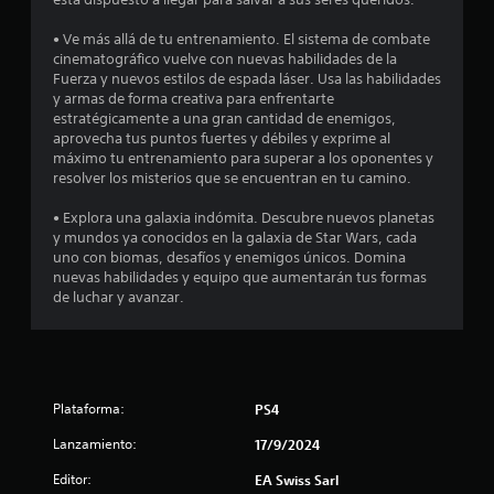
u
n
e
c
• Ve más allá de tu entrenamiento. El sistema de combate
d
u
cinematográfico vuelve con nuevas habilidades de la
e
a
Fuerza y nuevos estilos de espada láser. Usa las habilidades
s
l
y armas de forma creativa para enfrentarte
j
q
estratégicamente a una gran cantidad de enemigos,
u
u
aprovecha tus puntos fuertes y débiles y exprime al
g
i
máximo tu entrenamiento para superar a los oponentes y
a
e
resolver los misterios que se encuentran en tu camino.
r
r
a
m
• Explora una galaxia indómita. Descubre nuevos planetas
l
o
y mundos ya conocidos en la galaxia de Star Wars, cada
j
m
uno con biomas, desafíos y enemigos únicos. Domina
u
e
nuevas habilidades y equipo que aumentarán tus formas
e
n
de luchar y avanzar.
g
t
o
o
s
.
i
n
M
n
Plataforma:
PS4
o
e
d
c
Lanzamiento:
17/9/2024
o
e
Editor:
s
EA Swiss Sarl
d