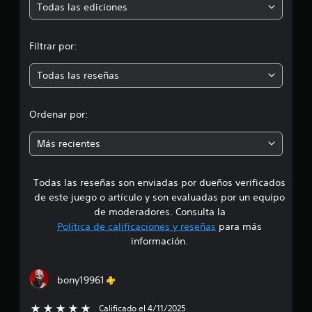
ó
Todas las ediciones
a
s
s
t
j
l
n
o
o
o
Filtrar por:
y
r
s
m
s
s
i
t
o
Todas las reseñas
o
e
i
n
s
c
i
d
d
k
d
Ordenar por:
e
.
o
i
c
s
Más recientes
o
a
I
a
n
t
n
t
u
Todas las reseñas son enviadas por dueños verificados
d
v
a
r
e
de este juego o artículo y son evaluadas por un equipo
l
o
e
r
de moderadores. Consulta la
r
l
s
e
Política de calificaciones y reseñas
para más
e
4
d
i
información.
s
e
ó
.
P
d
n
u
o
d
bony19961
2
e
r
e
d
.
j
Calificado el 4/11/2025
5 estrellas de un total de 5
e