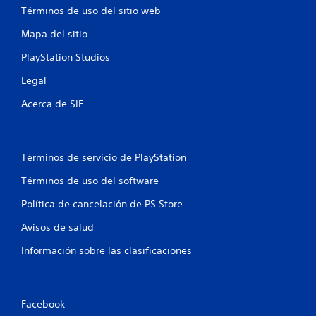
e
c
Términos de uso del sitio web
d
t
e
i
Mapa del sitio
s
c
j
a
PlayStation Studios
u
r
g
l
Legal
a
a
r
f
Acerca de SIE
a
o
l
r
j
m
u
a
Términos de servicio de PlayStation
e
d
g
e
Términos de uso del software
o
j
Política de cancelación de PS Store
s
u
i
g
Avisos de salud
n
a
n
r
Información sobre las clasificaciones
e
.
c
e
P
s
a
Facebook
i