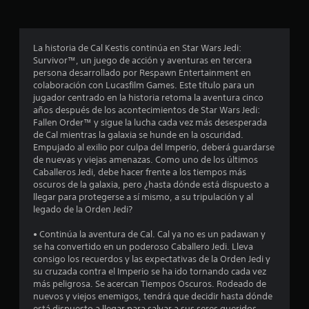
m
c
a
a
o
c
n
i
c
t
La historia de Cal Kestis continúa en Star Wars Jedi:
ó
Survivor™, un juego de acción y aventuras en tercera
r
n
i
persona desarrollado por Respawn Entertainment en
o
d
colaboración con Lucasfilm Games. Este título para un
e
l
o
jugador centrado en la historia retoma la aventura cinco
l
e
años después de los acontecimientos de Star Wars Jedi:
t
n
s
Fallen Order™ y sigue la lucha cada vez más desesperada
u
d
de Cal mientras la galaxia se hunde en la oscuridad.
t
e
e
Empujado al exilio por culpa del Imperio, deberá guardarse
o
m
de nuevas y viejas amenazas. Como uno de los últimos
r
s
o
Caballeros Jedi, debe hacer frente a los tiempos más
i
oscuros de la galaxia, pero ¿hasta dónde está dispuesto a
v
a
llegar para protegerse a sí mismo, a su tripulación y al
i
l
legado de la Orden Jedi?
d
m
e
i
• Continúa la aventura de Cal. Cal ya no es un padawan y
j
e
se ha convertido en un poderoso Caballero Jedi. Lleva
u
n
consigo los recuerdos y las expectativas de la Orden Jedi y
e
t
su cruzada contra el Imperio se ha ido tornando cada vez
g
o
más peligrosa. Se acercan Tiempos Oscuros. Rodeado de
o
nuevos y viejos enemigos, tendrá que decidir hasta dónde
P
e
está dispuesto a llegar para salvar a sus seres queridos.