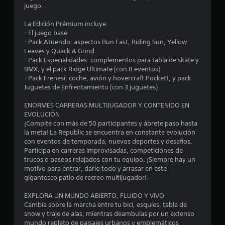
m
juego.
e
La Edición Prémium incluye:
- El juego base
d
- Pack Atuendo: aspectos Run Fast, Riding Sun, Yellow
Leaves y Quack & Grind
i
- Pack Especialidades: complementos para tabla de skate y
BMX, y el pack Ridge Ultimate (con 8 eventos)
o
- Pack Frenesí: coche, avión y hovercraft Pockett, y pack
Juguetes de Enfrentamiento (con 3 juguetes)
:
ENORMES CARRERAS MULTIJUGADOR Y CONTENIDO EN
4
EVOLUCIÓN
¡Compite con más de 50 participantes y ábrete paso hasta
.
la meta! La Republic se encuentra en constante evolución
con eventos de temporada, nuevos deportes y desafíos.
1
Participa en carreras improvisadas, competiciones de
trucos o paseos relajados con tu equipo. ¡Siempre hay un
motivo para entrar, darlo todo y arrasar en este
8
gigantesco patio de recreo multijugador!
e
EXPLORA UN MUNDO ABIERTO, FLUIDO Y VIVO
Cambia sobre la marcha entre tu bici, esquíes, tabla de
s
snow y traje de alas, mientras deambulas por un extenso
mundo repleto de paisajes urbanos y emblemáticos