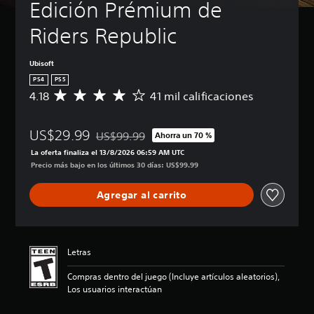
Edición Prémium de 
Riders Republic
Ubisoft
PS4
PS5
4.18
41 mil calificaciones
C
a
l
US$29.99
i
US$99.99
Ahorra un 70 %
Rebajado del precio original de US$99.99
f
La oferta finaliza el 13/8/2026 06:59 AM UTC
i
Precio más bajo en los últimos 30 días: US$99.99
c
a
Agregar al carrito
c
i
ó
n
p
Letras
r
o
Compras dentro del juego (Incluye artículos aleatorios),
m
Los usuarios interactúan
e
d