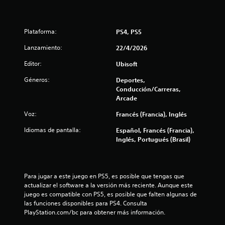
c
o
Plataforma:
PS4, PS5
e
Lanzamiento:
22/4/2026
s
Editor:
Ubisoft
t
Géneros:
Deportes,
Conducción/Carreras,
r
Arcade
e
Voz:
Francés (Francia), Inglés
l
Idiomas de pantalla:
Español, Francés (Francia),
Inglés, Portugués (Brasil)
l
a
Para jugar a este juego en PS5, es posible que tengas que 
s
actualizar el software a la versión más reciente. Aunque este 
juego es compatible con PS5, es posible que falten algunas de 
e
las funciones disponibles para PS4. Consulta 
PlayStation.com/bc para obtener más información.
n