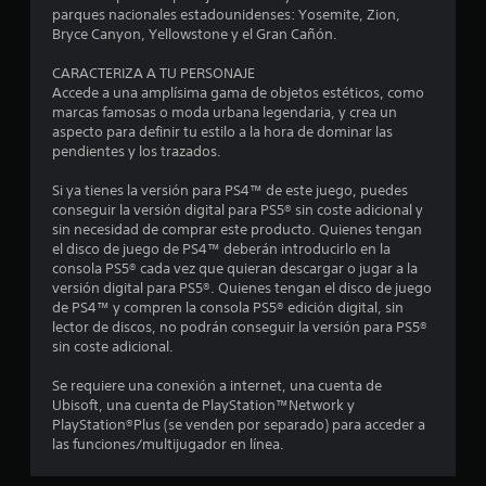
t
parques nacionales estadounidenses: Yosemite, Zion,
Bryce Canyon, Yellowstone y el Gran Cañón.
r
CARACTERIZA A TU PERSONAJE
e
Accede a una amplísima gama de objetos estéticos, como
marcas famosas o moda urbana legendaria, y crea un
l
aspecto para definir tu estilo a la hora de dominar las
pendientes y los trazados.
l
Si ya tienes la versión para PS4™ de este juego, puedes
a
conseguir la versión digital para PS5® sin coste adicional y
sin necesidad de comprar este producto. Quienes tengan
s
el disco de juego de PS4™ deberán introducirlo en la
consola PS5® cada vez que quieran descargar o jugar a la
d
versión digital para PS5®. Quienes tengan el disco de juego
de PS4™ y compren la consola PS5® edición digital, sin
e
lector de discos, no podrán conseguir la versión para PS5®
sin coste adicional.
c
Se requiere una conexión a internet, una cuenta de
i
Ubisoft, una cuenta de PlayStation™Network y
PlayStation®Plus (se venden por separado) para acceder a
n
las funciones/multijugador en línea.