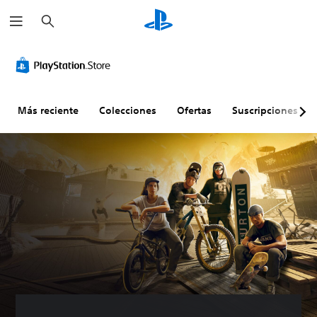
B
u
s
c
a
r
Más reciente
Colecciones
Ofertas
Suscripciones