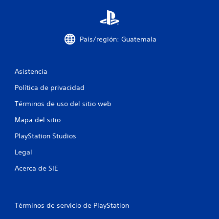
0
0
País/región: Guatemala
c
a
Asistencia
l
Política de privacidad
i
Términos de uso del sitio web
Mapa del sitio
f
PlayStation Studios
i
Legal
c
Acerca de SIE
a
c
Términos de servicio de PlayStation
i