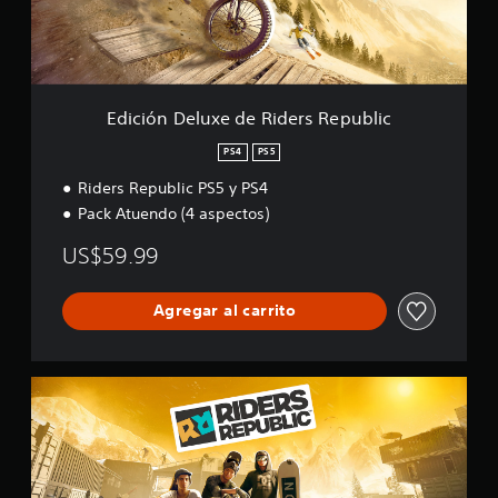
e
l
u
x
e
d
Edición Deluxe de Riders Republic
e
R
PS4
PS5
i
Riders Republic PS5 y PS4
d
e
Pack Atuendo (4 aspectos)
r
s
US$59.99
R
e
p
Agregar al carrito
u
b
l
E
i
d
c
i
c
i
ó