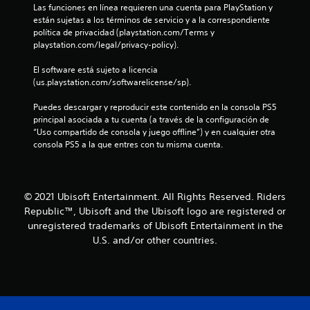
Las funciones en línea requieren una cuenta para PlayStation y 
u
están sujetas a los términos de servicio y a la correspondiente 
política de privacidad (playstation.com/Terms y 
playstation.com/legal/privacy-policy).
n
El software está sujeto a licencia 
t
(us.playstation.com/softwarelicense/sp).
o
Puedes descargar y reproducir este contenido en la consola PS5 
principal asociada a tu cuenta (a través de la configuración de 
t
“Uso compartido de consola y juego offline”) y en cualquier otra 
consola PS5 a la que entres con tu misma cuenta.
a
l
© 2021 Ubisoft Entertainment. All Rights Reserved. Riders
d
Republic™, Ubisoft and the Ubisoft logo are registered or
e
unregistered trademarks of Ubisoft Entertainment in the
U.S. and/or other countries.
4
1
9