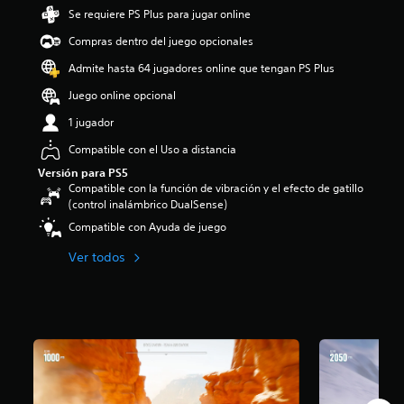
i
Se requiere PS Plus para jugar online
o
Compras dentro del juego opcionales
:
4
Admite hasta 64 jugadores online que tengan PS Plus
.
1
Juego online opcional
8
1 jugador
e
s
Compatible con el Uso a distancia
t
Versión para PS5
r
Compatible con la función de vibración y el efecto de gatillo
e
(control inalámbrico DualSense)
l
l
Compatible con Ayuda de juego
a
s
Ver todos
d
e
c
i
n
c
o
e
s