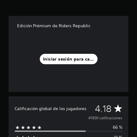
Edición Prémium de Riders Republic
Iniciar sesión para calificar
C
4.18
Calificación global de los jugadores
a
41900 calificaciones
66 %
l