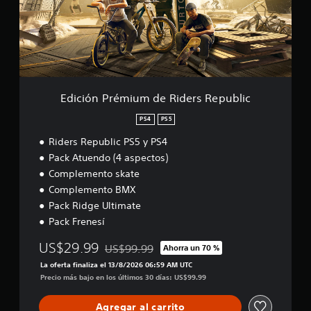
n
P
r
é
m
i
u
m
Edición Prémium de Riders Republic
d
e
PS4
PS5
R
Riders Republic PS5 y PS4
i
d
Pack Atuendo (4 aspectos)
e
Complemento skate
r
Complemento BMX
s
R
Pack Ridge Ultimate
e
Pack Frenesí
p
u
US$29.99
US$99.99
Ahorra un 70 %
Rebajado del precio original de US$99.99
b
La oferta finaliza el 13/8/2026 06:59 AM UTC
l
Precio más bajo en los últimos 30 días: US$99.99
i
c
Agregar al carrito