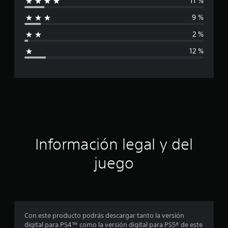
11 %
i
9 %
f
2 %
i
12 %
c
a
c
i
ó
Información legal y del
n
juego
p
r
o
Con este producto podrás descargar tanto la versión
digital para PS4™ como la versión digital para PS5® de este