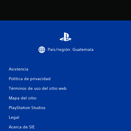
t
o
t
a
País/región: Guatemala
l
d
Asistencia
e
Política de privacidad
1
Términos de uso del sitio web
5
Mapa del sitio
9
PlayStation Studios
4
Legal
Acerca de SIE
5