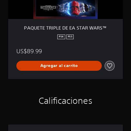
I
P
L
E
D
PAQUETE TRIPLE DE EA STAR WARS™
E
E
PS4
PS5
A
S
US$89.99
T
A
R
Agregar al carrito
W
A
R
S
™
Calificaciones