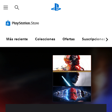
B
u
s
c
a
r
Más reciente
Colecciones
Ofertas
Suscripciones