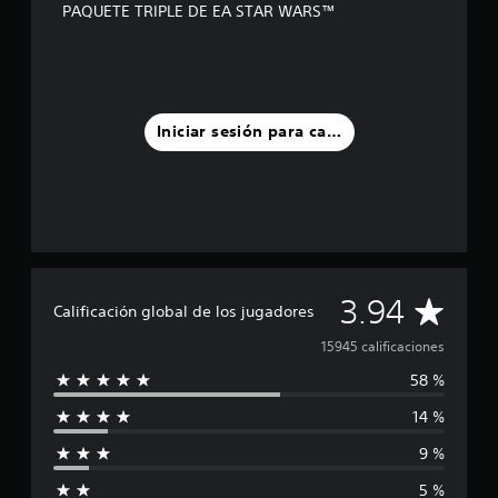
PAQUETE TRIPLE DE EA STAR WARS™
Iniciar sesión para calificar
C
3.94
Calificación global de los jugadores
a
15945 calificaciones
58 %
l
14 %
i
9 %
f
5 %