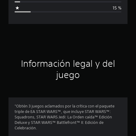
i
15 %
c
a
c
i
ó
Información legal y del
n
juego
p
r
o
"Obtén 3 juegos aclamados por la crítica con el paquete
triple de EA STAR WARS™, que incluye STAR WARS™:
m
Squadrons, STAR WARS Jedi: La Orden caída™ Edición
Deluxe y STAR WARS™ Battlefront™ II: Edición de
e
Celebración.