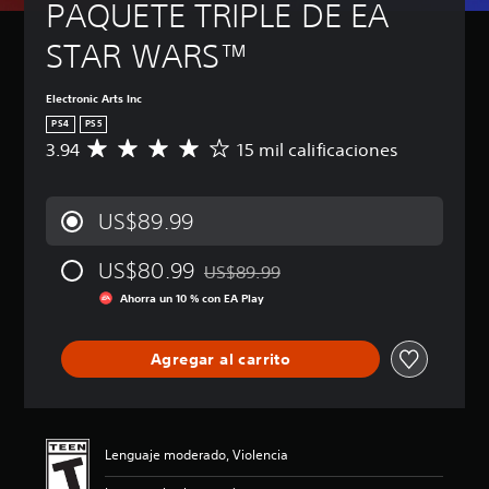
PAQUETE TRIPLE DE EA 
STAR WARS™
Electronic Arts Inc
PS4
PS5
3.94
15 mil calificaciones
C
a
l
i
US$89.99
f
i
US$80.99
c
US$89.99
Rebajado del precio original de US$89.
a
Ahorra un 10 % con EA Play
c
i
ó
Agregar al carrito
n
p
r
o
m
Lenguaje moderado, Violencia
e
d