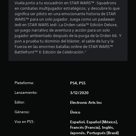
d
Vuela junto a tu escuadrón en STAR WARS™: Squadrons
en combates multijugador estratégicos, y descubre lo que
i
significa ser piloto en una emocionante historia de STAR
WARS™ para un solo jugador. Juega como un padawan
o
Jedi en STAR WARS Jedi: La Orden caída™ Edición Deluxe,
un juego narrativo de aventura y acción para un solo
:
jugador ambientado después de la purga de la Orden 66. Y
pon a prueba tu dominio del bláster, el sable de luz y la
3
Fuerza en las enormes batallas online de STAR WARS™
Battlefront™ II: Edición de Celebración."
.
9
4
Plataforma:
PS4, PS5
e
Lanzamiento:
3/12/2020
s
Editor:
Electronic Arts Inc
Géneros:
Único
t
Voz en PS5:
Español, Español (México),
r
Francés (Francia), Inglés,
Japonés, Portugués (Brasil)