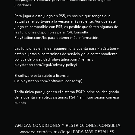
e
jugadores.
s
Para jugar a este juego en PS5, es posible que tengas que 
t
actualizar el software a la versión más reciente. Aunque este 
juego es compatible con PS5, es posible que falten algunas de 
r
las funciones disponibles para PS4. Consulta 
PlayStation.com/bc para obtener más información.
e
Las funciones en línea requieren una cuenta para PlayStation y 
están sujetas a los términos de servicio y a la correspondiente 
l
política de privacidad (playstation.com/Terms y 
playstation.com/legal/privacy-policy).
l
El software está sujeto a licencia 
a
(us.playstation.com/softwarelicense/sp).
s
Tarifa única para jugar en el sistema PS4™ principal designado 
de la cuenta y en otros sistemas PS4™ al iniciar sesión con esa 
e
cuenta.
n
u
APLICAN CONDICIONES Y RESTRICCIONES. CONSULTA
www.ea.com/es-mx/legal PARA MÁS DETALLES.
n