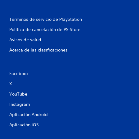
c
a
Términos de servicio de PlayStation
Política de cancelación de PS Store
l
Avisos de salud
i
Acerca de las clasificaciones
f
i
Facebook
c
X
a
YouTube
c
Instagram
i
Aplicación Android
o
Aplicación iOS
n