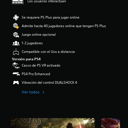
Los usuarios interactúan
i
o
:
Se requiere PS Plus para jugar online
3
.
Admite hasta 40 jugadores online que tengan PS Plus
9
Juego online opcional
4
e
1-2 jugadores
s
t
Compatible con el Uso a distancia
r
Versión para PS4
e
Casco de PS VR activado
l
l
PS4 Pro Enhanced
a
s
Vibración del control DUALSHOCK 4
d
e
Ver todos
c
i
n
c
o
e
s