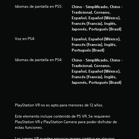
e
Idiomas de pantalla en PS5:
Chino - Simplificado, Chino -
l
Tradicional, Coreano,
Español, Español (México),
l
Francés (Francia), Inglés,
Japonés, Portugués (Brasil)
a
Voz en PS4:
Español, Español (México),
Francés (Francia), Inglés,
s
Portugués (Brasil)
d
Idiomas de pantalla en PS4:
Chino - Simplificado, Chino -
Tradicional, Coreano,
e
Español, Español (México),
Francés (Francia), Inglés,
c
Japonés, Portugués (Brasil)
i
n
PlayStation VR no es apto para menores de 12 años.
c
Este elemento incluye contenido de PS VR. Se requieren 
PlayStation VR y PlayStation Camera para poder disfrutar de 
o
estas funciones.
Los juegos VR pueden provocar mareo cinético en algunos 