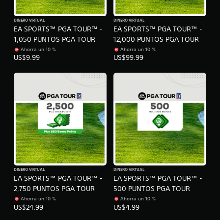
m
e
t
e
c
a
n
DINERO VIRTUAL
DINERO VIRTUAL
e
v
EA SPORTS™ PGA TOUR™ -
EA SPORTS™ PGA TOUR™ -
t
s
o
o
1,050 PUNTOS PGA TOUR
12,000 PUNTOS PGA TOUR
i
z
.
d
Ahorra un 10 %
Ahorra un 10 %
.
a
US$9.99
US$99.99
d
d
A
e
u
u
d
s
i
a
o
r
3
l
D
o
s
P
c
u
o
e
DINERO VIRTUAL
DINERO VIRTUAL
n
d
EA SPORTS™ PGA TOUR™ -
EA SPORTS™ PGA TOUR™ -
t
e
2,750 PUNTOS PGA TOUR
500 PUNTOS PGA TOUR
r
s
o
Ahorra un 10 %
Ahorra un 10 %
e
US$24.99
US$4.99
l
s
e
t