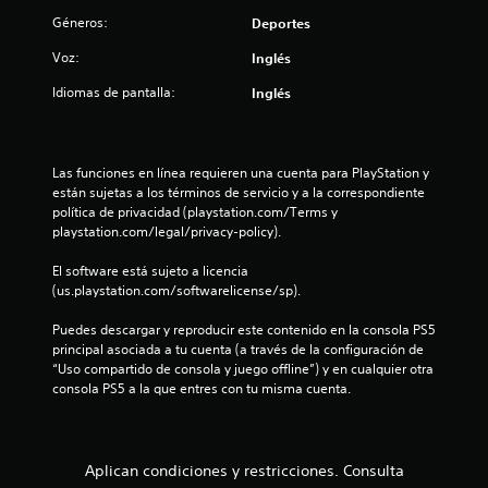
a
i
e
Géneros:
Deportes
p
g
t
Voz:
u
Inglés
4
a
r
t
Idiomas de pantalla:
Inglés
a
8
i
c
v
i
0
o
ó
Las funciones en línea requieren una cuenta para PlayStation y 
n
1
P
están sujetas a los términos de servicio y a la correspondiente 
,
u
política de privacidad (playstation.com/Terms y 
p
e
c
playstation.com/legal/privacy-policy).
e
d
r
e
a
El software está sujeto a licencia 
o
s
(us.playstation.com/softwarelicense/sp).
e
j
l
s
u
Puedes descargar y reproducir este contenido en la consola PS5 
p
g
i
principal asociada a tu cuenta (a través de la configuración de 
o
a
“Uso compartido de consola y juego offline”) y en cualquier otra 
s
r
f
consola PS5 a la que entres con tu misma cuenta.
i
s
b
i
i
l
n
e
t
c
q
Aplican condiciones y restricciones. Consulta
e