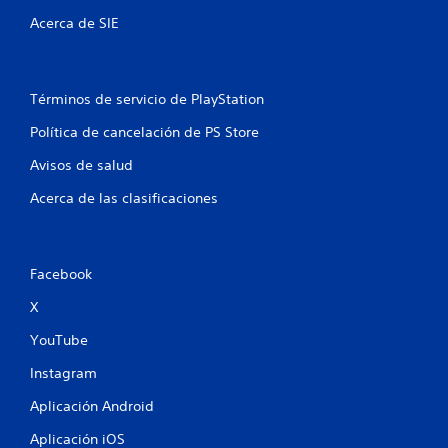
a
e
i
Acerca de SIE
l
n
o
f
s
o
g
r
Términos de servicio de PlayStation
a
m
t
a
Política de cancelación de PS Store
i
c
l
Avisos de salud
i
l
ó
o
Acerca de las clasificaciones
n
s
v
a
i
d
s
a
u
Facebook
p
a
t
X
l
a
a
t
YouTube
d
i
i
v
Instagram
c
o
i
s
Aplicación Android
o
.
n
Aplicación iOS