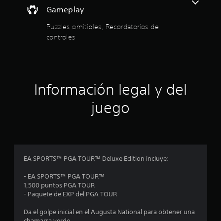
9
b
a
Gameplay
r
7
n
a
t
Puzzles omitibles, Recordatorios de
c
e
a
controles
i
l
ó
s
l
n
a
d
t
(
e
b
Información legal y del
l
r
c
á
o
juego
s
e
n
i
t
c
l
r
o
o
l
)
l
E
o
EA SPORTS™ PGA TOUR™ Deluxe Edition incluye:
a
l
l
l
a
- EA SPORTS™ PGA TOUR™
s
e
r
1,500 puntos PGA TOUR
c
e
- Paquete de EXP del PGA TOUR
d
t
s
o
p
Da el golpe inicial en el Augusta National para obtener una
e
r
u
chamarra verde.