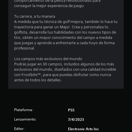
comportamiento de la pelota revolucionado para
a
a
conseguir la mejor experiencia de juego.
a
r
r
s
a
Tu carrera, a tu manera
s
j
i
A medida que tu técnica de golf mejora, también lo hace tu
u
n
trayectoria para ganar un Major. Crea y personaliza tu
e
g
golfista, desarrolla tus habilidades con los nuevos tipos de
e
a
tiro, obtén un mayor conocimiento del campo a medida
f
n
r
que juegas y aprende a enfrentarte a cada hoyo de forma
e
y
profesional.
c
u
a
t
m
Los campos más exclusivos del mundo
n
o
o
Podrás jugar en 30 campos, incluidos algunos de los más
d
d
exclusivos del mundo, diseñados con una calidad increíble
t
i
e
con Frostbite™, para que puedas disfrutar como nunca
f
g
antes de todos los detalles.
o
i
a
c
t
t
a
i
r
l
a
l
l
Plataforma:
PS5
a
o
l
c
Lanzamiento:
7/4/2023
a
o
n
d
d
Editor:
Electronic Arts Inc
f