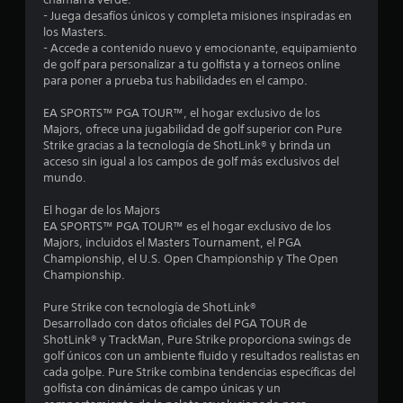
d
e
- Juega desafíos únicos y completa misiones inspiradas en
c
e
s
los Masters.
p
t
- Accede a contenido nuevo y emocionante, equipamiento
i
a
a
de golf para personalizar a tu golfista y a torneos online
n
h
para poner a prueba tus habilidades en el campo.
n
t
á
a
p
EA SPORTS™ PGA TOUR™, el hogar exclusivo de los
c
l
t
Majors, ofrece una jugabilidad de golf superior con Pure
l
i
Strike gracias a la tecnología de ShotLink® y brinda un
o
a
c
acceso sin igual a los campos de golf más exclusivos del
t
a
mundo.
e
.
e
a
El hogar de los Majors
y
s
EA SPORTS™ PGA TOUR™ es el hogar exclusivo de los
S
u
Majors, incluidos el Masters Tournament, el PGA
e
d
t
Championship, el U.S. Open Championship y The Open
p
a
Championship.
u
r
r
á
e
Pure Strike con tecnología de ShotLink®
a
d
Desarrollado con datos oficiales del PGA TOUR de
e
e
ShotLink® y TrackMan, Pure Strike proporciona swings de
e
m
golf únicos con un ambiente fluido y resultados realistas en
l
j
p
cada golpe. Pure Strike combina tendencias específicas del
u
e
golfista con dinámicas de campo únicas y un
l
g
z