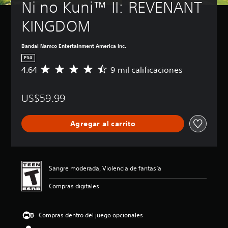
Ni no Kuni™ II: REVENANT 
KINGDOM
Bandai Namco Entertainment America Inc.
PS4
4.64
9 mil calificaciones
C
a
l
US$59.99
i
f
i
Agregar al carrito
c
a
c
i
ó
Sangre moderada, Violencia de fantasía
n
p
Compras digitales
r
o
m
Compras dentro del juego opcionales
e
d