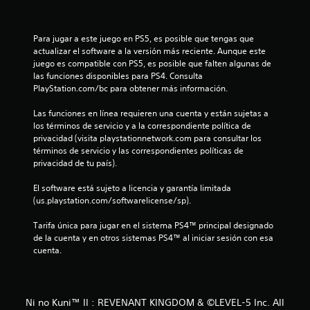
e
Para jugar a este juego en PS5, es posible que tengas que 
l
actualizar el software a la versión más reciente. Aunque este 
juego es compatible con PS5, es posible que falten algunas de 
l
las funciones disponibles para PS4. Consulta 
PlayStation.com/bc para obtener más información.
a
Las funciones en línea requieren una cuenta y están sujetas a 
s
los términos de servicio y a la correspondiente política de 
privacidad (visita playstationnetwork.com para consultar los 
d
términos de servicio y las correspondientes políticas de 
privacidad de tu país).
e
El software está sujeto a licencia y garantía limitada 
c
(us.playstation.com/softwarelicense/sp).
i
Tarifa única para jugar en el sistema PS4™ principal designado 
de la cuenta y en otros sistemas PS4™ al iniciar sesión con esa 
n
cuenta.
c
o
Ni no Kuni™ II : REVENANT KINGDOM & ©LEVEL-5 Inc. All