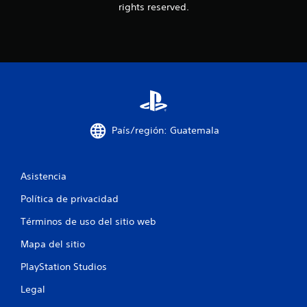
rights reserved.
e
s
t
r
e
País/región: Guatemala
l
l
Asistencia
a
Política de privacidad
s
Términos de uso del sitio web
e
Mapa del sitio
PlayStation Studios
n
Legal
u