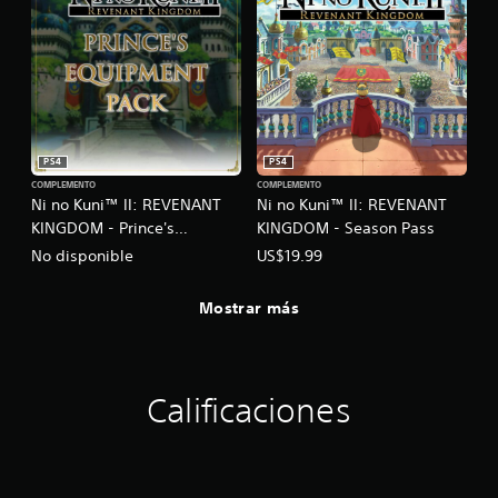
PS4
PS4
COMPLEMENTO
COMPLEMENTO
Ni no Kuni™ II: REVENANT
Ni no Kuni™ II: REVENANT
KINGDOM - Prince's
KINGDOM - Season Pass
Equipment Pack
No disponible
US$19.99
Mostrar más
Calificaciones