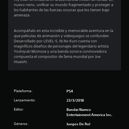
nuevo reino, unificar su mundo fragmentado y proteger a
d
los habitantes de las fuerzas oscuras que los tienen bajo
amenaza.
i
o
Acompáñalo en esta increíble y memorable aventura en la
que películas de animación y videojuegos se confunden.
:
Desarrollado por LEVEL-5, Ni No Kuni cuenta con
magníficos diseños de personajes del legendario artista
4
Yoshiyuki Momose y una banda sonora conmovedora
compuesta el compositor de fama mundial por Joe
.
Hisaishi.
6
4
Plataforma:
PS4
e
Lanzamiento:
23/3/2018
s
Editor:
Bandai Namco
t
Entertainment America Inc.
Géneros:
Juegos De Rol
r