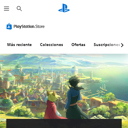
B
u
s
c
a
r
Más reciente
Colecciones
Ofertas
Suscripciones