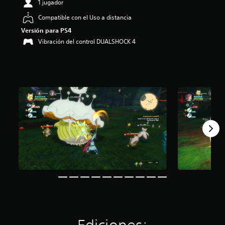
1 jugador
i
o
Compatible con el Uso a distancia
:
Versión para PS4
4
Vibración del control DUALSHOCK 4
.
6
4
e
s
t
r
e
l
l
a
s
d
e
c
i
n
c
o
e
s