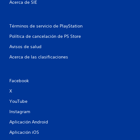
Acerca de SIE
n
t
Términos de servicio de PlayStation
o
Política de cancelación de PS Store
t
Avisos de salud
a
Acerca de las clasificaciones
l
d
Facebook
e
X
9
YouTube
0
Instagram
7
Aplicación Android
Aplicación iOS
3