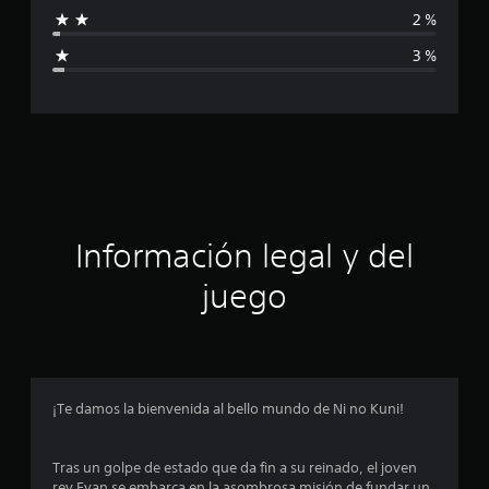
f
2 %
i
3 %
c
a
c
i
ó
Información legal y del
n
juego
p
r
o
¡Te damos la bienvenida al bello mundo de Ni no Kuni!
m
Tras un golpe de estado que da fin a su reinado, el joven
e
rey Evan se embarca en la asombrosa misión de fundar un