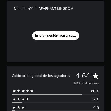
Ni no Kuni™ II: REVENANT KINGDOM
Iniciar sesión para calificar
C
4.64
Calificación global de los jugadores
a
9073 calificaciones
80 %
l
12 %
i
4 %