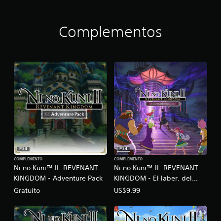
G
D
O
Complementos
M
PS4
PS4
COMPLEMENTO
COMPLEMENTO
Ni no Kuni™ II: REVENANT
Ni no Kuni™ II: REVENANT
KINGDOM - Adventure Pack
KINGDOM - El laber. del
soberano fan.
Gratuito
US$9.99