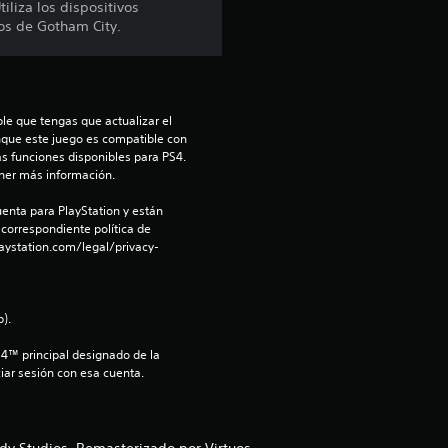
liza los dispositivos
p
os de Gotham City.
r
o
le que tengas que actualizar el 
m
nque este juego es compatible con 
as funciones disponibles para PS4. 
ner más información.
e
enta para PlayStation y están 
d
 correspondiente política de 
aystation.com/legal/privacy-
i
o
).
:
S4™ principal designado de la 
iar sesión con esa cuenta.
4
.
y Studios. Remasterizado por Virtuos.