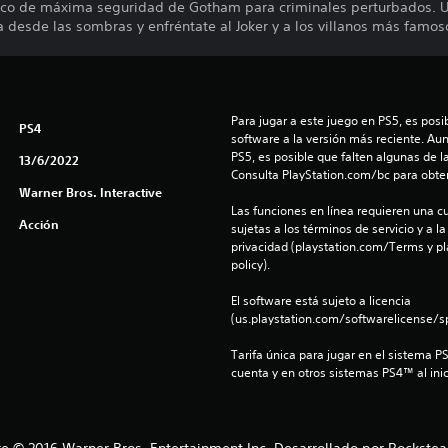
rico de máxima seguridad de Gotham para criminales perturbados. Uti
 desde las sombras y enfréntate al Joker y a los villanos más famos
Para jugar a este juego en PS5, es posib
PS4
software a la versión más reciente. Au
PS5, es posible que falten algunas de l
13/6/2022
Consulta PlayStation.com/bc para obte
Warner Bros. Interactive
Las funciones en línea requieren una cu
Acción
sujetas a los términos de servicio y a la
privacidad (playstation.com/Terms y pl
policy).
El software está sujeto a licencia 
(us.playstation.com/softwarelicense/sp
Tarifa única para jugar en el sistema P
cuenta y en otros sistemas PS4™ al inic
2016 Warner Bros. Entertainment Inc. Desarrollado por Rockstead