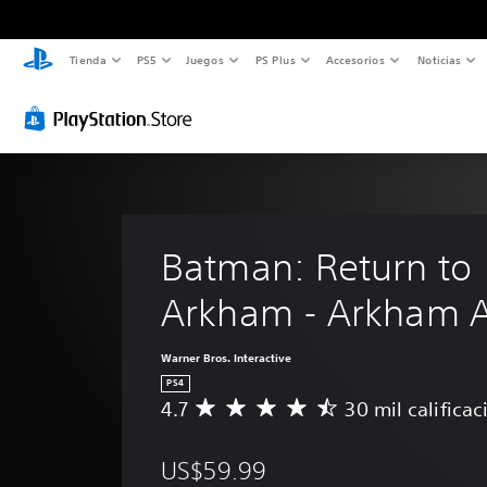
Tienda
PS5
Juegos
PS Plus
Accesorios
Noticias
Batman: Return to 
Arkham - Arkham 
Warner Bros. Interactive
PS4
4.7
30 mil califica
C
a
l
US$59.99
i