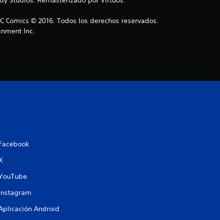
7
C Comics © 2016. Todos los derechos reservados.
nment Inc.
e
s
t
r
e
l
Facebook
l
X
a
YouTube
Instagram
s
Aplicación Android