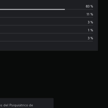
a
83 %
l
11 %
i
3 %
f
1 %
3 %
i
c
a
c
i
ó
n
 del Psiquiátrico de