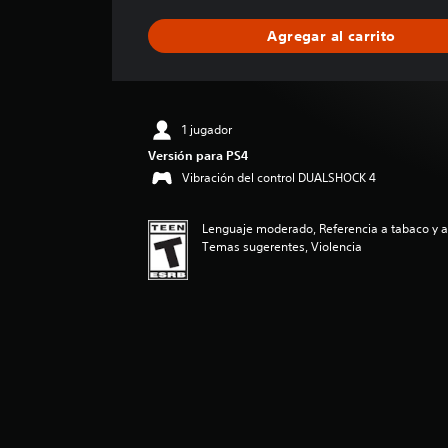
f
i
Agregar al carrito
c
a
c
i
ó
1 jugador
n
Versión para PS4
p
r
Vibración del control DUALSHOCK 4
o
m
Lenguaje moderado, Referencia a tabaco y a
e
Temas sugerentes, Violencia
d
i
o
:
4
.
7
e
s
t
r