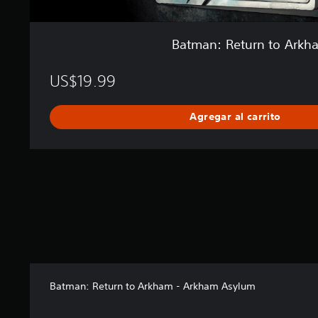
o
k
n
h
e
a
Batman: Return to Arkh
s
m
US$19.99
Agregar al carrito
Batman: Return to Arkham - Arkham Asylum