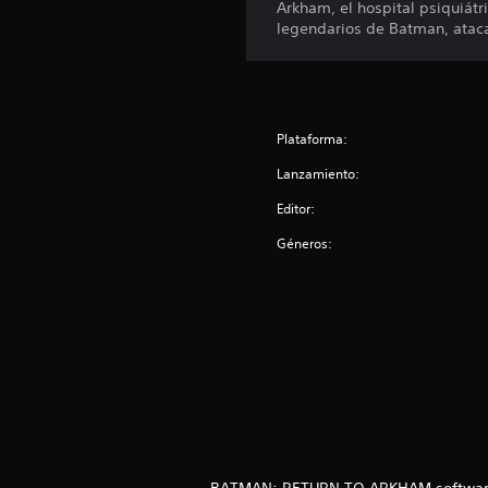
Arkham, el hospital psiquiát
legendarios de Batman, ataca
Plataforma:
Lanzamiento:
Editor:
Géneros:
BATMAN: RETURN TO ARKHAM software © 