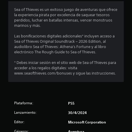
a
u
j
s
c
e
u
Sea of Thieves es un exitoso juego de aventuras que ofrece
i
d
e
la experiencia pirata por excelencia de saquear tesoros
t
o
e
g
perdidos, luchar en batallas intensas, vencer monstruos
n
s
o
marinos y más.
r
a
j
p
d
u
a
Las bonificaciones digitales adicionales* incluyen acceso a
e
o
g
r
Sea of Thieves Original Soundtrack – 2026 Edition, al
s
a
a
audiolibro Sea of Thieves: Athena's Fortune y al libro
l
c
r
p
electrónico The Rough Guide to Sea of Thieves.
o
y
r
l
n
d
a
* Debes iniciar sesión en el sitio web de Sea of Thieves para
e
e
c
acceder a los regalos digitales: visita
l
a
s
t
www.seaofthieves.com/bonuses y sigue las instrucciones.
g
p
i
a
s
l
c
m
a
a
e
e
z
r
p
a
l
l
Plataforma:
n
PS5
r
a
a
t
f
Lanzamiento:
y
30/4/2024
u
e
o
.
p
r
Editor:
Microsoft Corporation
n
o
m
r
Géneros:
a
Aventura