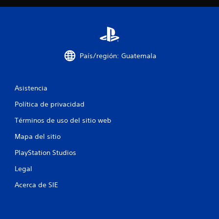
n
e
g
v
a
i
s
r
s
s
u
i
a
n
l
País/región: Guatemala
p
t
a
u
m
l
Asistencia
b
s
i
a
Política de privacidad
é
c
n
Términos de uso del sitio web
i
s
o
e
Mapa del sitio
n
c
e
o
PlayStation Studios
m
s
Legal
u
r
n
á
Acerca de SIE
i
p
c
i
a
d
a