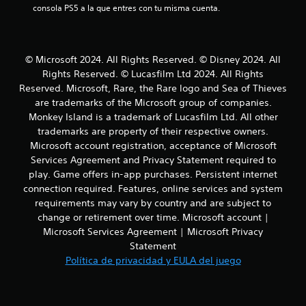
c
n
consola PS5 a la que entres con tu misma cuenta.
o
e
s
a
l
s
o
v
l
s
© Microsoft 2024. All Rights Reserved. © Disney 2024. All
i
b
Rights Reserved. © Lucasfilm Ltd 2024. All Rights
s
i
o
Reserved. Microsoft, Rare, the Rare logo and Sea of Thieves
u
t
are trademarks of the Microsoft group of companies.
a
f
o
Monkey Island is a trademark of Lucasfilm Ltd. All other
l
n
e
trademarks are property of their respective owners.
i
e
s
s
Microsoft account registration, acceptance of Microsoft
.
c
Services Agreement and Privacy Statement required to
L
a
play. Game offers in-app purchases. Persistent internet
a
i
connection required. Features, online services and system
S
n
requirements may vary by country and are subject to
e
c
f
p
change or retirement over time. Microsoft account |
o
u
Microsoft Services Agreement | Microsoft Privacy
i
r
e
Statement
m
d
o
a
Política de privacidad y EULA del juego
e
c
n
i
j
ó
u