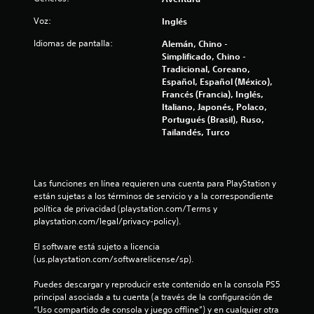
A
l
t
d
l
Voz:
o
Inglés
e
t
s
o
j
e
Idiomas de pantalla:
Alemán, Chino -
m
u
r
Simplificado, Chino -
e
t
g
Tradicional, Coreano,
n
n
a
Español, Español (México),
a
ú
a
r
Francés (Francia), Inglés,
s
t
.
Italiano, Japonés, Polaco,
s
i
l
Portugués (Brasil), Ruso,
i
v
Tailandés, Turco
n
d
a
m
s
a
e
d
n
e
Las funciones en línea requieren una cuenta para PlayStation y 
t
2
i
están sujetas a los términos de servicio y a la correspondiente 
e
política de privacidad (playstation.com/Terms y 
n
n
4
playstation.com/legal/privacy-policy).
e
d
r
i
0
El software está sujeto a licencia 
p
c
(us.playstation.com/softwarelicense/sp).
u
a
9
l
c
Puedes descargar y reproducir este contenido en la consola PS5 
s
i
6
principal asociada a tu cuenta (a través de la configuración de 
a
o
“Uso compartido de consola y juego offline”) y en cualquier otra 
d