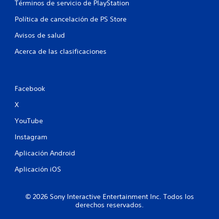
a
Términos de servicio de PlayStation
t
s
r
Política de cancelación de PS Store
d
a
v
e
Avisos de salud
é
b
s
o
Acerca de las clasificaciones
d
t
e
o
a
n
u
Facebook
e
d
s
i
X
o
P
o
u
YouTube
v
e
i
Instagram
d
b
e
r
Aplicación Android
s
a
j
Aplicación iOS
c
u
i
g
ó
a
© 2026 Sony Interactive Entertainment Inc. Todos los
n
r
derechos reservados.
d
y
e
d