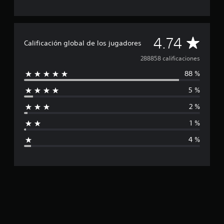
C
4.74
Calificación global de los jugadores
a
288858 calificaciones
88 %
l
5 %
i
2 %
f
1 %
i
4 %
c
a
c
i