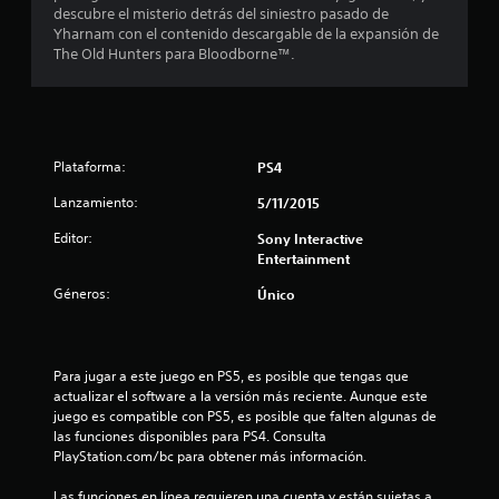
.
descubre el misterio detrás del siniestro pasado de
7
Yharnam con el contenido descargable de la expansión de
The Old Hunters para Bloodborne™.
4
e
s
Plataforma:
PS4
t
Lanzamiento:
5/11/2015
Editor:
Sony Interactive
r
Entertainment
e
Géneros:
Único
l
l
Para jugar a este juego en PS5, es posible que tengas que 
actualizar el software a la versión más reciente. Aunque este 
a
juego es compatible con PS5, es posible que falten algunas de 
las funciones disponibles para PS4. Consulta 
s
PlayStation.com/bc para obtener más información.
d
Las funciones en línea requieren una cuenta y están sujetas a 