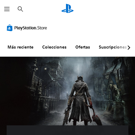
B
u
s
c
a
r
Más reciente
Colecciones
Ofertas
Suscripciones