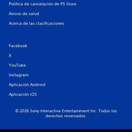
Política de cancelación de PS Store
d
Avisos de salud
e
Acerca de las clasificaciones
2
8
Facebook
8
X
8
YouTube
5
Instagram
8
Aplicación Android
c
Aplicación iOS
a
© 2026 Sony Interactive Entertainment Inc. Todos los
l
derechos reservados.
i