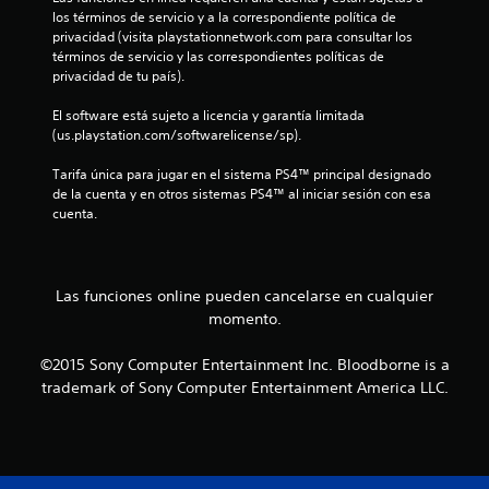
los términos de servicio y a la correspondiente política de 
e
privacidad (visita playstationnetwork.com para consultar los 
términos de servicio y las correspondientes políticas de 
c
privacidad de tu país).
i
El software está sujeto a licencia y garantía limitada 
(us.playstation.com/softwarelicense/sp).
n
Tarifa única para jugar en el sistema PS4™ principal designado 
c
de la cuenta y en otros sistemas PS4™ al iniciar sesión con esa 
cuenta.
o
e
Las funciones online pueden cancelarse en cualquier
s
momento.
t
©2015 Sony Computer Entertainment Inc. Bloodborne is a
trademark of Sony Computer Entertainment America LLC.
r
e
l