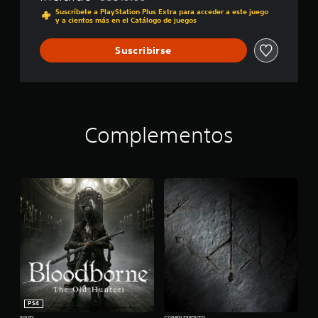
Rebajado del precio original de US$19.99
Suscríbete a PlayStation Plus Extra para acceder a este juego
a
y a cientos más en el Catálogo de juegos
l
i
Suscribirse
f
i
c
a
c
i
o
Complementos
n
e
s
PS4