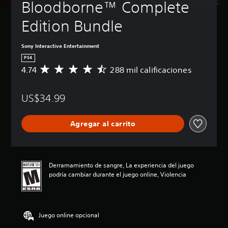
Bloodborne™ Complete 
Edition Bundle
Sony Interactive Entertainment
PS4
4.74
288 mil calificaciones
C
a
l
US$34.99
i
f
i
Agregar al carrito
c
a
c
i
ó
Derramamiento de sangre, La experiencia del juego
n
podría cambiar durante el juego online, Violencia
p
r
o
m
Juego online opcional
e
d