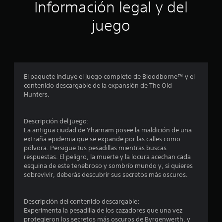
ó
Información legal y del
n
juego
p
r
o
El paquete incluye el juego completo de Bloodborne™ y el
contenido descargable de la expansión de The Old
m
Hunters.
e
Descripción del juego:
d
La antigua ciudad de Yharnam posee la maldición de una
extraña epidemia que se expande por las calles como
i
pólvora. Persigue tus pesadillas mientras buscas
respuestas. El peligro, la muerte y la locura acechan cada
o
esquina de este tenebroso y sombrío mundo y, si quieres
sobrevivir, deberás descubrir sus secretos más oscuros.
:
4
Descripción del contenido descargable:
Experimenta la pesadilla de los cazadores que una vez
protegieron los secretos más oscuros de Byrgenwerth, y