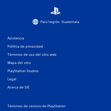
l
a
País/región: Guatemala
s
e
Asistencia
n
Política de privacidad
u
Términos de uso del sitio web
n
Mapa del sitio
t
PlayStation Studios
o
Legal
Acerca de SIE
t
a
Términos de servicio de PlayStation
l