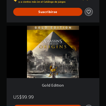
g
y a cientos más en el Catálogo de juegos
l
i
i
n
Suscribirse
f
s
i
c
a
G
c
o
i
l
o
d
n
E
e
d
s
i
t
i
o
n
Gold Edition
US$99.99