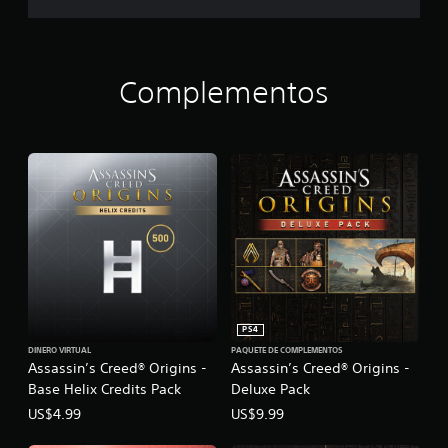
s
:
D
e
l
Complementos
u
x
e
E
d
i
t
i
o
n
PS4
DINERO VIRTUAL
PAQUETE DE COMPLEMENTOS
Assassin’s Creed® Origins -
Assassin’s Creed® Origins -
Base Helix Credits Pack
Deluxe Pack
US$4.99
US$9.99