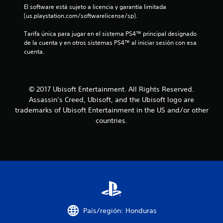
o
El software está sujeto a licencia y garantía limitada 
(us.playstation.com/softwarelicense/sp).
e
Tarifa única para jugar en el sistema PS4™ principal designado 
s
de la cuenta y en otros sistemas PS4™ al iniciar sesión con esa 
cuenta.
t
r
© 2017 Ubisoft Entertainment. All Rights Reserved.
e
Assassin’s Creed, Ubisoft, and the Ubisoft logo are
trademarks of Ubisoft Entertainment in the US and/or other
l
countries.
l
a
s
e
n
País/región: Honduras