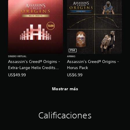
PS4
DINERO VIRTUAL
ARMAS
Assassin’s Creed® Origins -
Assassin’s Creed® Origins -
Extra-Large Helix Credits
Horus Pack
Pack
US$49.99
US$6.99
Mostrar más
Calificaciones