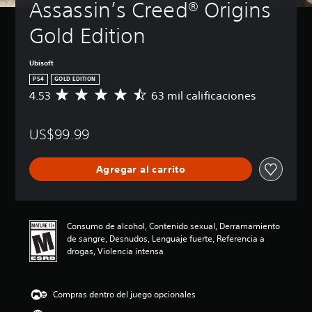
Assassin’s Creed® Origins 
Gold Edition
Ubisoft
PS4
GOLD EDITION
4.53
63 mil calificaciones
C
a
l
US$99.99
i
f
i
Agregar al carrito
c
a
c
i
ó
Consumo de alcohol, Contenido sexual, Derramamiento
n
de sangre, Desnudos, Lenguaje fuerte, Referencia a
p
drogas, Violencia intensa
r
o
m
Compras dentro del juego opcionales
e
d