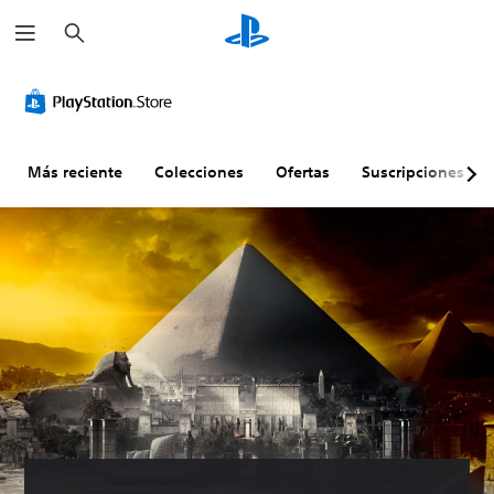
B
u
s
c
a
r
Más reciente
Colecciones
Ofertas
Suscripciones