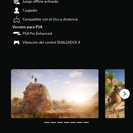
Juego offline activado
i
o
1 jugador
:
Compatible con el Uso a distancia
4
.
Versión para PS4
5
PS4 Pro Enhanced
3
e
Vibración del control DUALSHOCK 4
s
t
r
e
l
l
a
s
d
e
c
i
n
c
o
e
s