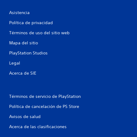
u
Asistencia
n
Política de privacidad
t
Términos de uso del sitio web
o
Mapa del sitio
t
PlayStation Studios
a
Legal
l
Acerca de SIE
d
e
Términos de servicio de PlayStation
6
Política de cancelación de PS Store
3
Avisos de salud
Acerca de las clasificaciones
5