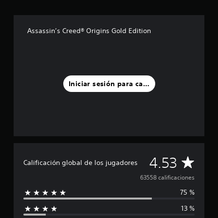
Assassin’s Creed® Origins Gold Edition
Iniciar sesión para calificar
C
4.53
Calificación global de los jugadores
a
63558 calificaciones
75 %
l
13 %
i