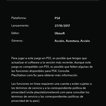
r
e
Plataforma:
PS4
l
Lanzamiento:
27/10/2017
l
Editor:
Ubisoft
a
Géneros:
Acción, Aventura, Acción
s
d
Para jugar a este juego en PS5, es posible que tengas que 
actualizar el software a la versión más reciente. Aunque este 
e
juego es compatible con PS5, es posible que falten algunas de 
las funciones disponibles para PS4. Consulta 
c
PlayStation.com/bc para obtener más información.
i
Las funciones en línea requieren una cuenta y están sujetas a 
los términos de servicio y a la correspondiente política de 
n
privacidad (visita playstationnetwork.com para consultar los 
términos de servicio y las correspondientes políticas de 
c
privacidad de tu país).