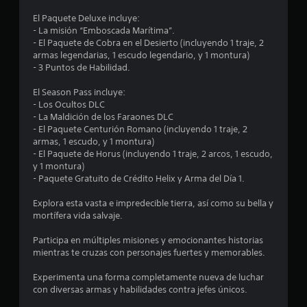
e
El Paquete Deluxe incluye:
- La misión “Emboscada Marítima”.
d
- El Paquete de Cobra en el Desierto (incluyendo 1 traje, 2
armas legendarias, 1 escudo legendario, y 1 montura)
i
- 3 Puntos de Habilidad.
o
El Season Pass incluye:
- Los Ocultos DLC
:
- La Maldición de los Faraones DLC
- El Paquete Centurión Romano (incluyendo 1 traje, 2
4
armas, 1 escudo, y 1 montura)
- El Paquete de Horus (incluyendo 1 traje, 2 arcos, 1 escudo,
.
y 1 montura)
- Paquete Gratuito de Crédito Helix y Arma del Día 1.
5
Explora esta vasta e impredecible tierra, así como su bella y
mortífera vida salvaje.
3
Participa en múltiples misiones y emocionantes historias
e
mientras te cruzas con personajes fuertes y memorables.
s
Experimenta una forma completamente nueva de luchar
con diversas armas y habilidades contra jefes únicos.
t