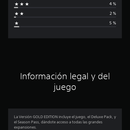
4 %
f
2 %
i
5 %
c
a
c
i
ó
Información legal y del
n
juego
p
r
o
La Versión GOLD EDITION incluye el juego, el Deluxe Pack, y
el Season Pass, dándote acceso a todas las grandes
m
expansiones.