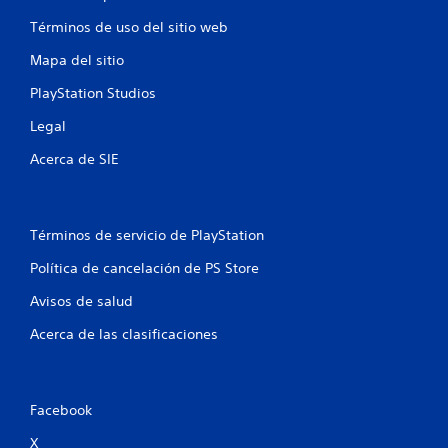
a
Términos de uso del sitio web
Mapa del sitio
l
PlayStation Studios
d
Legal
e
Acerca de SIE
7
0
Términos de servicio de PlayStation
5
Política de cancelación de PS Store
0
Avisos de salud
2
Acerca de las clasificaciones
c
a
Facebook
l
X