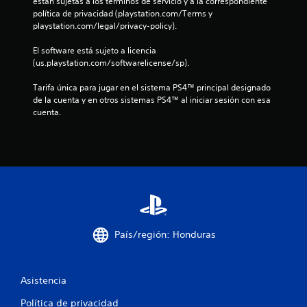
r
están sujetas a los términos de servicio y a la correspondiente 
política de privacidad (playstation.com/Terms y 
e
playstation.com/legal/privacy-policy).
l
El software está sujeto a licencia 
(us.playstation.com/softwarelicense/sp).
l
Tarifa única para jugar en el sistema PS4™ principal designado 
a
de la cuenta y en otros sistemas PS4™ al iniciar sesión con esa 
cuenta.
s
e
n
u
n
País/región: Honduras
t
o
Asistencia
t
Política de privacidad