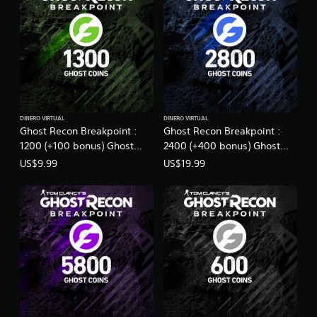
E
d
i
t
i
o
n
DINERO VIRTUAL
DINERO VIRTUAL
Ghost Recon Breakpoint :
Ghost Recon Breakpoint :
1200 (+100 bonus) Ghost
2400 (+400 bonus) Ghost
Coins
Coins
US$9.99
US$19.99