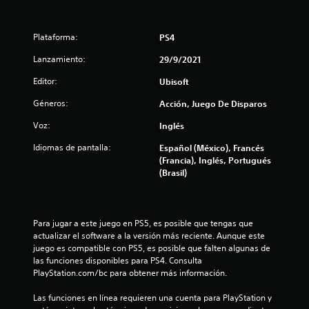
a
s
Plataforma:
PS4
d
Lanzamiento:
29/9/2021
e
Editor:
Ubisoft
c
Géneros:
Acción, Juego De Disparos
Voz:
i
Inglés
Idiomas de pantalla:
Español (México), Francés
n
(Francia), Inglés, Portugués
(Brasil)
c
o
Para jugar a este juego en PS5, es posible que tengas que 
e
actualizar el software a la versión más reciente. Aunque este 
juego es compatible con PS5, es posible que falten algunas de 
s
las funciones disponibles para PS4. Consulta 
PlayStation.com/bc para obtener más información.
t
Las funciones en línea requieren una cuenta para PlayStation y 