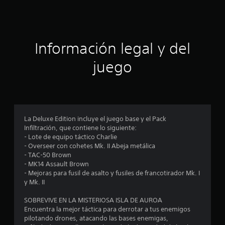
c
i
ó
Información legal y del
n
juego
p
r
o
La Deluxe Edition incluye el juego base y el Pack
Infiltración, que contiene lo siguiente:
m
- Lote de equipo táctico Charlie
- Overseer con cohetes Mk. II Abeja metálica
e
- TAC-50 Brown
- MK14 Assault Brown
d
- Mejoras para fusil de asalto y fusiles de francotirador Mk. I
y Mk. II
i
SOBREVIVE EN LA MISTERIOSA ISLA DE AUROA
o
Encuentra la mejor táctica para derrotar a tus enemigos
pilotando drones, atacando las bases enemigas,