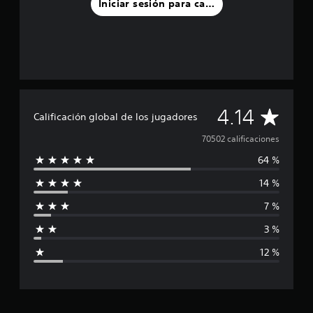
Iniciar sesión para calificar
C
4.14
Calificación global de los jugadores
a
70502 calificaciones
64 %
l
14 %
i
7 %
f
3 %
i
12 %
c
a