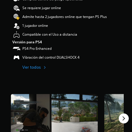
o
Se requiere jugar online
:
4
Admite hasta 2 jugadores online que tengan PS Plus
.
1 jugador online
1
4
Compatible con el Uso a distancia
e
Versión para PS4
s
t
PS4 Pro Enhanced
r
Vibración del control DUALSHOCK 4
e
l
Ver todos
l
a
s
d
e
c
i
n
c
o
e
s