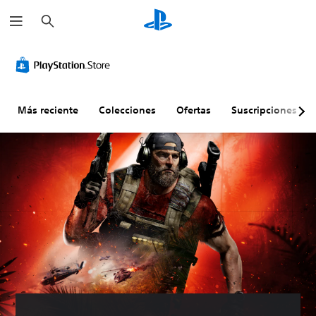
B
u
s
c
a
r
Más reciente
Colecciones
Ofertas
Suscripciones