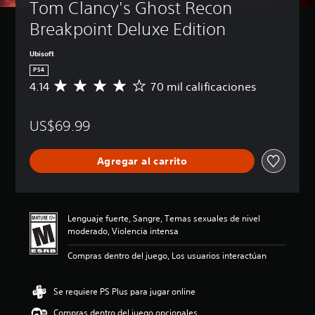
Tom Clancy's Ghost Recon 
Breakpoint Deluxe Edition
Ubisoft
PS4
4.14
70 mil calificaciones
C
a
l
US$69.99
i
f
i
Agregar al carrito
c
a
c
i
ó
Lenguaje fuerte, Sangre, Temas sexuales de nivel
n
moderado, Violencia intensa
p
r
Compras dentro del juego, Los usuarios interactúan
o
m
e
Se requiere PS Plus para jugar online
d
Compras dentro del juego opcionales
i