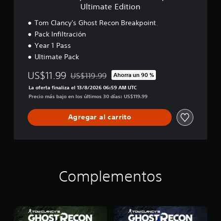
s
i
Ultimate Edition
t
t
R
i
Tom Clancy's Ghost Recon Breakpoint
e
o
Pack Infiltración
c
n
Year 1 Pass
o
n
Ultimate Pack
B
r
US$11.99
US$119.99
Ahorra un 90 %
Rebajado del precio original de US$119.99
e
La oferta finaliza el 13/8/2026 06:59 AM UTC
a
Precio más bajo en los últimos 30 días: US$119.99
k
p
o
Agregar al carrito
i
n
t
U
l
t
Complementos
i
m
a
t
e