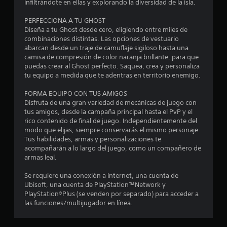
:
infiltrándote en ellas y explorando la diversidad de la isla.
4
PERFECCIONA A TU GHOST
Diseña a tu Ghost desde cero, eligiendo entre miles de
.
combinaciones distintas. Las opciones de vestuario
abarcan desde un traje de camuflaje sigiloso hasta una
1
camisa de compresión de color naranja brillante, para que
puedas crear al Ghost perfecto. Saquea, crea y personaliza
tu equipo a medida que te adentras en territorio enemigo.
4
FORMA EQUIPO CON TUS AMIGOS
e
Disfruta de una gran variedad de mecánicas de juego con
tus amigos, desde la campaña principal hasta el PvP y el
s
rico contenido de final de juego. Independientemente del
modo que elijas, siempre conservarás el mismo personaje.
t
Tus habilidades, armas y personalizaciones te
acompañarán a lo largo del juego, como un compañero de
r
armas leal.
e
Se requiere una conexión a internet, una cuenta de
Ubisoft, una cuenta de PlayStation™Network y
l
PlayStation®Plus (se venden por separado) para acceder a
las funciones/multijugador en línea.
l